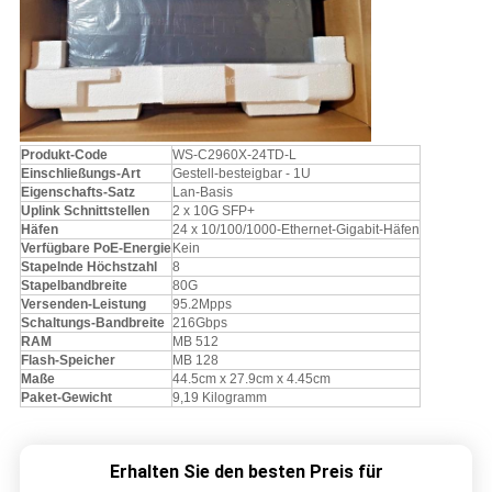
Produkt-Code
WS-C2960X-24TD-L
Einschließungs-Art
Gestell-besteigbar - 1U
Eigenschafts-Satz
Lan-Basis
Uplink Schnittstellen
2 x 10G SFP+
Häfen
24 x 10/100/1000-Ethernet-Gigabit-Häfen
Verfügbare PoE-Energie
Kein
Stapelnde Höchstzahl
8
Stapelbandbreite
80G
Versenden-Leistung
95.2Mpps
Schaltungs-Bandbreite
216Gbps
RAM
MB 512
Flash-Speicher
MB 128
Maße
44.5cm x 27.9cm x 4.45cm
Paket-Gewicht
9,19 Kilogramm
Erhalten Sie den besten Preis für