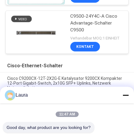
C9500-24Y4C-A Cisco
Advantage-Schalter
C9500
Verhandelbar MOQ:1 EINHEIT
KONTAKT
Cisco-Ethernet-Schalter
Cisco C9200CX-12T-2X2G-E Katalysator 9200CX Kompakter
12-Port Gigabit-Switch, 2x10G SFP+ Uplinks, Netzwerk
Notwendigkeiten
Laura
H3C LS-5130S-10P-HPWR-EI-H1 8-Port PoE+ Gigabit-Switch
mit 2 SFP-Uplinks, 125 Watt PoE-Budget
11:47 AM
C1300-48P-4X, Cisco Catalyst 1300 Switch, 48x PoE+/370W,
4x 10G SFP+, Rack-montierbar
Good day, what product are you looking for?