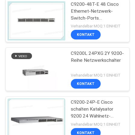
C9200-48T-E 48 Cisco
Ethernet-Netzwerk-
Switch-Ports
Datenmodulare Uplink-
Verhandelbar MOQ:1 EINHEIT
Optionen
KONTAKT
C9200L 24PXG 2Y 9200-
Reihe Netzwerkschalter
Verhandelbar MOQ:1 EINHEIT
KONTAKT
C9200-24P-E Cisco
schalten Katalysator
9200 24 Wählnetz-
Wesensmerkmale des
Verhandelbar MOQ:1 EINHEIT
Hafen-PoE+
KONTAKT