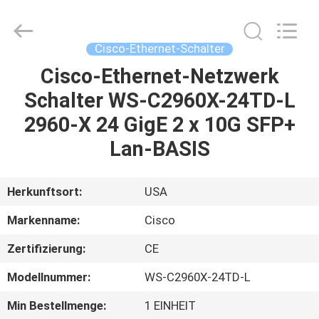
LonRise
Equipment
Co.
Ltd..
All
Cisco-Ethernet-Schalter
Rights
Reserved.
Cisco-Ethernet-Netzwerk
ZU
Schalter WS-C2960X-24TD-L
HAUSE
2960-X 24 GigE 2 x 10G SFP+
PRODUKTE
Lan-BASIS
VIDEOS
Herkunftsort:
USA
Markenname:
Cisco
ÜBER
Zertifizierung:
CE
UNS
Modellnummer:
WS-C2960X-24TD-L
WERKSBESICHTIGUNG
Min Bestellmenge:
1 EINHEIT