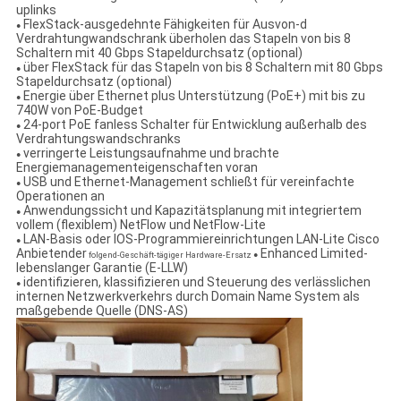
uplinks
FlexStack-ausgedehnte Fähigkeiten für Ausvon-d
●
Verdrahtungwandschrank überholen das Stapeln von bis 8
Schaltern mit 40 Gbps Stapeldurchsatz (optional)
über FlexStack für das Stapeln von bis 8 Schaltern mit 80 Gbps
●
Stapeldurchsatz (optional)
Energie über Ethernet plus Unterstützung (PoE+) mit bis zu
●
740W von PoE-Budget
24-port PoE fanless Schalter für Entwicklung außerhalb des
●
Verdrahtungswandschranks
verringerte Leistungsaufnahme und brachte
●
Energiemanagementeigenschaften voran
USB und Ethernet-Management schließt für vereinfachte
●
Operationen an
Anwendungssicht und Kapazitätsplanung mit integriertem
●
vollem (flexiblem) NetFlow und NetFlow-Lite
LAN-Basis oder IOS-Programmiereinrichtungen LAN-Lite Cisco
●
Anbietender
Enhanced Limited-
folgend-Geschäft-tägiger Hardware-Ersatz ●
lebenslanger Garantie (E-LLW)
identifizieren, klassifizieren und Steuerung des verlässlichen
●
internen Netzwerkverkehrs durch Domain Name System als
maßgebende Quelle (DNS-AS)