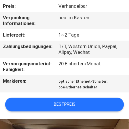
Preis:
Verhandelbar
QUALITÄTSKONTROLLE
Verpackung
neu im Kasten
Informationen:
KONTAKT
Lieferzeit:
1~2 Tage
MIT
Zahlungsbedingungen:
T/T, Western Union, Paypal,
UNS
Alipay, Wechat
Versorgungsmaterial-
20 Einheiten/Monat
NEUIGKEITEN
Fähigkeit:
Markieren:
,
optischer Ethernet-Schalter
RECHTSSACHEN
poe-Ethernet-Schalter
SITEMAP
BESTPREIS
DATENSCHUTZRICHTLINIE