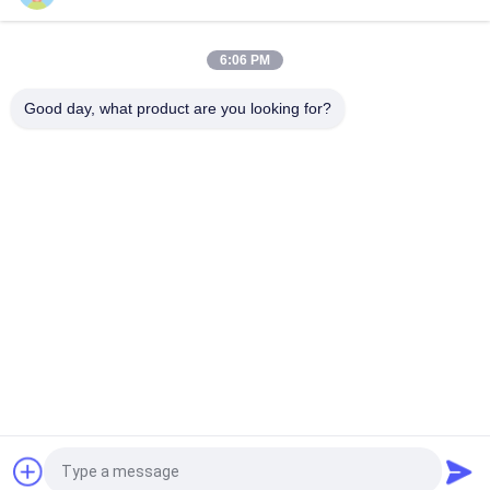
CR5D0SRUAI70, Huawei NetEngine 8000 Hauptsteuerplatine,
32G Speicher/SRUA-1 TA-F/Hauptbehandlungsplatine A18A
6:06 PM
CR5DSFUIT07F, Huawei CR5DSFUIT-Serie Switch, 1 Tbit/s
Switching-Kapazität
Good day, what product are you looking for?
Beliebte Kategorien
Alle
Optisches 
Optischer 
Transceivermodul
Transceiver Sfp
Industrielle 
Cisco SFP-Module
Steuerung PLC
Cisco-Ethernet-
Modul Huaweis SFP
Schalter
Huawei-Netz-
Videokonferenz-
Schalter
Endpunkte
Fordern Sie ein Angebot