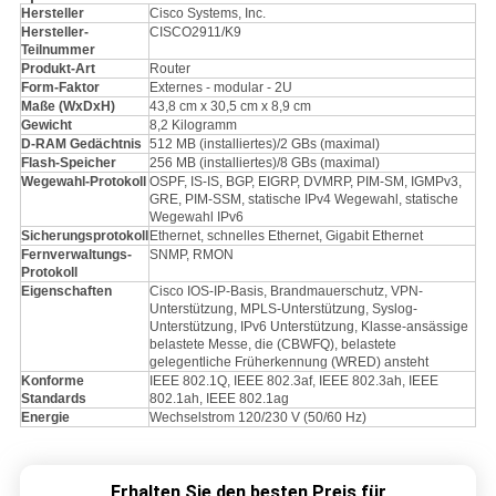
Hersteller
Cisco Systems, Inc.
Hersteller-
CISCO2911/K9
Teilnummer
Produkt-Art
Router
Form-Faktor
Externes - modular - 2U
Maße (WxDxH)
43,8 cm x 30,5 cm x 8,9 cm
Gewicht
8,2 Kilogramm
D-RAM Gedächtnis
512 MB (installiertes)/2 GBs (maximal)
Flash-Speicher
256 MB (installiertes)/8 GBs (maximal)
Wegewahl-Protokoll
OSPF, IS-IS, BGP, EIGRP, DVMRP, PIM-SM, IGMPv3,
GRE, PIM-SSM, statische IPv4 Wegewahl, statische
Wegewahl IPv6
Sicherungsprotokoll
Ethernet, schnelles Ethernet, Gigabit Ethernet
Fernverwaltungs-
SNMP, RMON
Protokoll
Eigenschaften
Cisco IOS-IP-Basis, Brandmauerschutz, VPN-
Unterstützung, MPLS-Unterstützung, Syslog-
Unterstützung, IPv6 Unterstützung, Klasse-ansässige
belastete Messe, die (CBWFQ), belastete
gelegentliche Früherkennung (WRED) ansteht
Konforme
IEEE 802.1Q, IEEE 802.3af, IEEE 802.3ah, IEEE
Standards
802.1ah, IEEE 802.1ag
Energie
Wechselstrom 120/230 V (50/60 Hz)
Erhalten Sie den besten Preis für