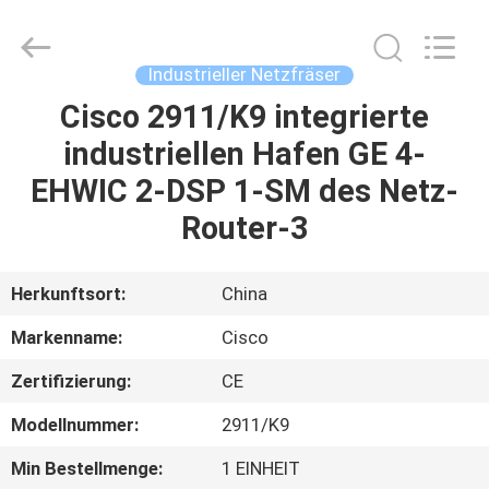
LonRise
Equipment
Co.
Ltd..
All
Industrieller Netzfräser
Rights
Reserved.
Cisco 2911/K9 integrierte
ZU
industriellen Hafen GE 4-
HAUSE
EHWIC 2-DSP 1-SM des Netz-
PRODUKTE
Router-3
VIDEOS
Herkunftsort:
China
Markenname:
Cisco
ÜBER
Zertifizierung:
CE
UNS
Modellnummer:
2911/K9
WERKSBESICHTIGUNG
Min Bestellmenge:
1 EINHEIT