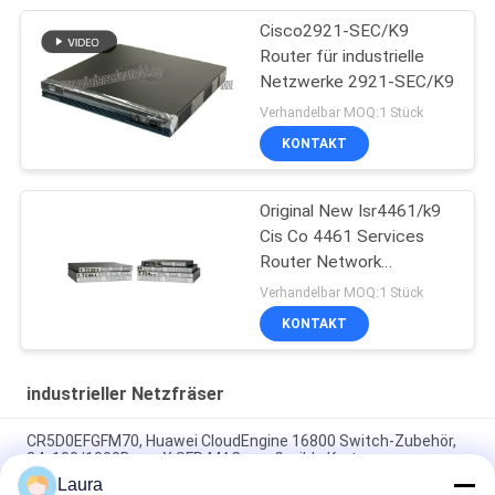
Cisco2921-SEC/K9
Router für industrielle
Netzwerke 2921-SEC/K9
Verhandelbar MOQ:1 Stück
KONTAKT
Original New Isr4461/k9
Cis Co 4461 Services
Router Network
PouterISR4461/K9
Verhandelbar MOQ:1 Stück
KONTAKT
industrieller Netzfräser
CR5D0EFGFM70, Huawei CloudEngine 16800 Switch-Zubehör,
24x100/1000Base-X SFP, MACsec, flexible Karte
Laura