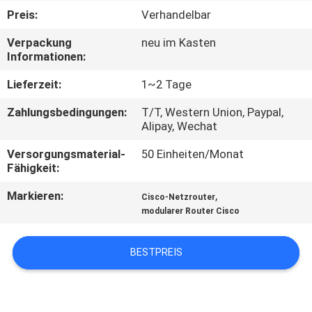
Preis:
Verhandelbar
QUALITÄTSKONTROLLE
Verpackung
neu im Kasten
Informationen:
KONTAKT
Lieferzeit:
1~2 Tage
MIT
Zahlungsbedingungen:
T/T, Western Union, Paypal,
UNS
Alipay, Wechat
Versorgungsmaterial-
50 Einheiten/Monat
NEUIGKEITEN
Fähigkeit:
Markieren:
,
Cisco-Netzrouter
RECHTSSACHEN
modularer Router Cisco
SITEMAP
BESTPREIS
DATENSCHUTZRICHTLINIE