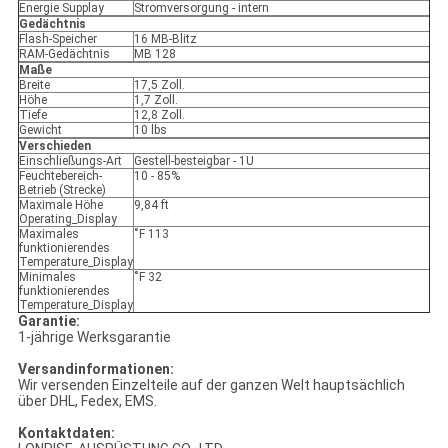
Energie Supplay
Stromversorgung - intern
Gedächtnis
Flash-Speicher
16 MB-Blitz
RAM-Gedächtnis
MB 128
Maße
Breite
17,5 Zoll.
Höhe
1,7 Zoll.
Tiefe
12,8 Zoll.
Gewicht
10 lbs
Verschieden
Einschließungs-Art
Gestell-besteigbar - 1U
Feuchtebereich-
10 - 85%
Betrieb (Strecke)
Maximale Höhe
9,84 ft
Operating_Display
Maximales
˚F 113
funktionierendes
Temperature_Display
Minimales
˚F 32
funktionierendes
Temperature_Display
Garantie:
1-jährige Werksgarantie
Versandinformationen:
Wir versenden Einzelteile auf der ganzen Welt hauptsächlich
über DHL, Fedex, EMS.
Kontaktdaten: