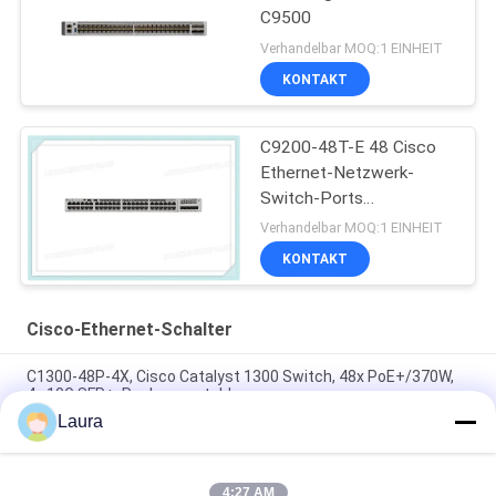
C9500
Verhandelbar MOQ:1 EINHEIT
KONTAKT
C9200-48T-E 48 Cisco
Ethernet-Netzwerk-
Switch-Ports
Datenmodulare Uplink-
Verhandelbar MOQ:1 EINHEIT
Optionen
KONTAKT
Cisco-Ethernet-Schalter
C1300-48P-4X, Cisco Catalyst 1300 Switch, 48x PoE+/370W,
4x 10G SFP+, Rack-mountable
Laura
NXA-FAN-65CFM-PI, Cisco Nexus Switch Fan, 65CFM/Port Side
Airflow/Intake
4:27 AM