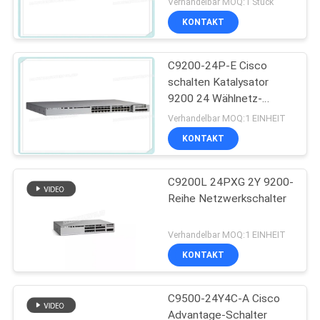
Verhandelbar MOQ:1 Stück
KONTAKT
C9200-24P-E Cisco
schalten Katalysator
9200 24 Wählnetz-
Wesensmerkmale des
Verhandelbar MOQ:1 EINHEIT
Hafen-PoE+
KONTAKT
C9200L 24PXG 2Y 9200-
Reihe Netzwerkschalter
Verhandelbar MOQ:1 EINHEIT
KONTAKT
C9500-24Y4C-A Cisco
Advantage-Schalter