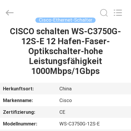
LonRise
Equipment
Co.
Ltd..
All
Cisco-Ethernet-Schalter
Rights
Reserved.
CISCO schalten WS-C3750G-
ZU
12S-E 12 Hafen-Faser-
HAUSE
Optikschalter-hohe
PRODUKTE
Leistungsfähigkeit
1000Mbps/1Gbps
VIDEOS
Herkunftsort:
China
ÜBER
Markenname:
Cisco
UNS
Zertifizierung:
CE
WERKSBESICHTIGUNG
Modellnummer:
WS-C3750G-12S-E