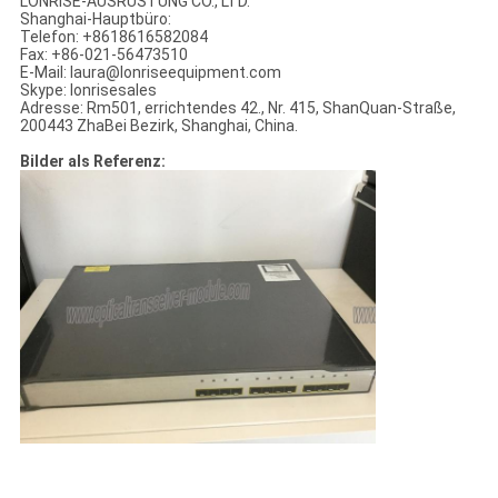
LONRISE-AUSRÜSTUNG CO., LTD.
Shanghai-Hauptbüro:
Telefon: +8618616582084
Fax: +86-021-56473510
E-Mail: laura@lonriseequipment.com
Skype: lonrisesales
Adresse: Rm501, errichtendes 42., Nr. 415, ShanQuan-Straße,
200443 ZhaBei Bezirk, Shanghai, China.
Bilder als Referenz: