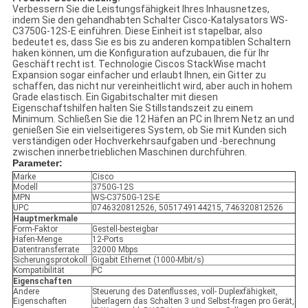
Verbessern Sie die Leistungsfähigkeit Ihres Inhausnetzes,
indem Sie den gehandhabten Schalter Cisco-Katalysators WS-
C3750G-12S-E einführen. Diese Einheit ist stapelbar, also
bedeutet es, dass Sie es bis zu anderen kompatiblen Schaltern
haken können, um die Konfiguration aufzubauen, die für Ihr
Geschäft recht ist. Technologie Ciscos StackWise macht
Expansion sogar einfacher und erlaubt Ihnen, ein Gitter zu
schaffen, das nicht nur vereinheitlicht wird, aber auch in hohem
Grade elastisch. Ein Gigabitschalter mit diesen
Eigenschaftshilfen halten Sie Stillstandszeit zu einem
Minimum. Schließen Sie die 12 Häfen an PC in Ihrem Netz an und
genießen Sie ein vielseitigeres System, ob Sie mit Kunden sich
verständigen oder Hochverkehrsaufgaben und -berechnung
zwischen innerbetrieblichen Maschinen durchführen.
Parameter:
Marke
Cisco
Modell
3750G-12S
MPN
WS-C3750G-12S-E
UPC
0746320812526, 5051749144215, 746320812526
Hauptmerkmale
Form-Faktor
Gestell-besteigbar
Hafen-Menge
12-Ports
Datentransferrate
32000 Mbps
Sicherungsprotokoll
Gigabit Ethernet (1000-Mbit/s)
Kompatibilität
PC
Eigenschaften
Andere
Steuerung des Datenflusses, voll- Duplexfähigkeit,
Eigenschaften
überlagern das Schalten 3 und Selbst-fragen pro Gerät,