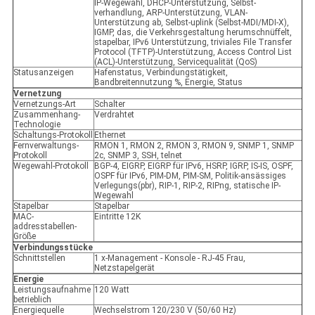
IP-Wegewahl, DHCP-Unterstützung, Selbst-
verhandlung, ARP-Unterstützung, VLAN-
Unterstützung ab, Selbst-uplink (Selbst-MDI/MDI-X),
IGMP, das, die Verkehrsgestaltung herumschnüffelt,
stapelbar, IPv6 Unterstützung, triviales File Transfer
Protocol (TFTP)-Unterstützung, Access Control List
(ACL)-Unterstützung, Servicequalität (QoS)
Statusanzeigen
Hafenstatus, Verbindungstätigkeit,
Bandbreitennutzung %, Energie, Status
Vernetzung
Vernetzungs-Art
Schalter
Zusammenhang-
Verdrahtet
Technologie
Schaltungs-Protokoll
Ethernet
Fernverwaltungs-
RMON 1, RMON 2, RMON 3, RMON 9, SNMP 1, SNMP
Protokoll
2c, SNMP 3, SSH, telnet
Wegewahl-Protokoll
BGP-4, EIGRP, EIGRP für IPv6, HSRP, IGRP, IS-IS, OSPF,
OSPF für IPv6, PIM-DM, PIM-SM, Politik-ansässiges
Verlegungs(pbr), RIP-1, RIP-2, RIPng, statische IP-
Wegewahl
Stapelbar
Stapelbar
MAC-
Eintritte 12K
addresstabellen-
Größe
Verbindungsstücke
Schnittstellen
1 x-Management - Konsole - RJ-45 Frau,
Netzstapelgerät
Energie
Leistungsaufnahme
120 Watt
betrieblich
Energiequelle
Wechselstrom 120/230 V (50/60 Hz)