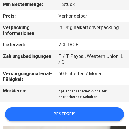
Min Bestellmenge:
1 Stück
QUALITÄTSKONTROLLE
Preis:
Verhandelbar
Verpackung
In Originalkartonverpackung
KONTAKT
Informationen:
MIT
Lieferzeit:
2-3 TAGE
UNS
Zahlungsbedingungen:
T / T, Paypal, Western Union, L
/ C
NEUIGKEITEN
Versorgungsmaterial-
50 Einheiten / Monat
Fähigkeit:
RECHTSSACHEN
Markieren:
,
optischer Ethernet-Schalter
poe-Ethernet-Schalter
SITEMAP
BESTPREIS
DATENSCHUTZRICHTLINIE