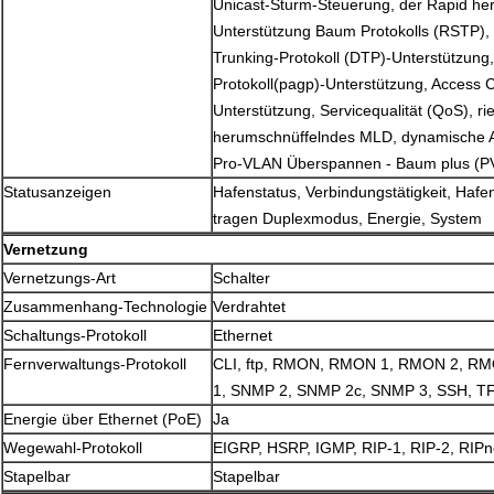
Unicast-Sturm-Steuerung, der Rapid her
Unterstützung Baum Protokolls (RSTP)
Trunking-Protokoll (DTP)-Unterstützun
Protokoll(pagp)-Unterstützung, Access C
Unterstützung, Servicequalität (QoS), ri
herumschnüffelndes MLD, dynamische A
Pro-VLAN Überspannen - Baum plus (PV
Statusanzeigen
Hafenstatus, Verbindungstätigkeit, Haf
tragen Duplexmodus, Energie, System
Vernetzung
Vernetzungs-Art
Schalter
Zusammenhang-Technologie
Verdrahtet
Schaltungs-Protokoll
Ethernet
Fernverwaltungs-Protokoll
CLI, ftp, RMON, RMON 1, RMON 2, R
1, SNMP 2, SNMP 2c, SNMP 3, SSH, TFT
Energie über Ethernet (PoE)
Ja
Wegewahl-Protokoll
EIGRP, HSRP, IGMP, RIP-1, RIP-2, RIPn
Stapelbar
Stapelbar