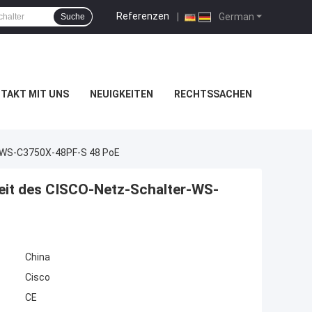
Referenzen
|
German
Suche
TAKT MIT UNS
NEUIGKEITEN
RECHTSSACHEN
r-WS-C3750X-48PF-S 48 PoE
eit des CISCO-Netz-Schalter-WS-
China
Cisco
CE