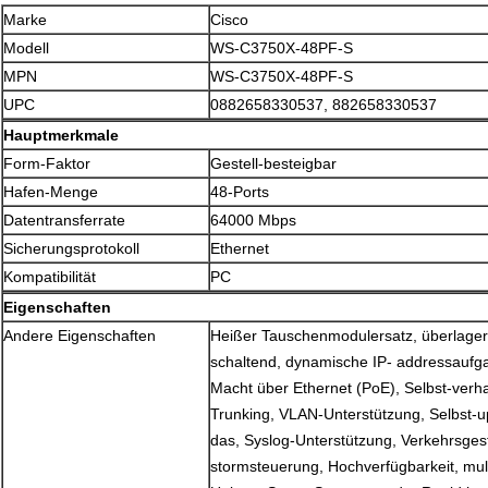
Marke
Cisco
Modell
WS-C3750X-48PF-S
MPN
WS-C3750X-48PF-S
UPC
0882658330537, 882658330537
Hauptmerkmale
Form-Faktor
Gestell-besteigbar
Hafen-Menge
48-Ports
Datentransferrate
64000 Mbps
Sicherungsprotokoll
Ethernet
Kompatibilität
PC
Eigenschaften
Andere Eigenschaften
Heißer Tauschenmodulersatz, überlagert
schaltend, dynamische IP- addressaufg
Macht über Ethernet (PoE), Selbst-verh
Trunking, VLAN-Unterstützung, Selbst-u
das, Syslog-Unterstützung, Verkehrsges
stormsteuerung, Hochverfügbarkeit, mul