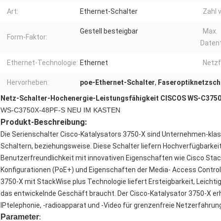
Art:
Ethernet-Schalter
Zahl 
Gestell besteigbar
Max.
Form-Faktor:
Datent
Ethernet-Technologie:
Ethernet
Netzf
Hervorheben:
poe-Ethernet-Schalter
,
Faseroptiknetzsch
Netz-Schalter-Hochenergie-Leistungsfähigkeit CISCOS WS-C3750
WS-C3750X-48PF-S NEU IM KASTEN
Produkt-Beschreibung:
Die Serienschalter Cisco-Katalysators 3750-X sind Unternehmen-klass
Schaltern, beziehungsweise. Diese Schalter liefern Hochverfügbarkeit,
Benutzerfreundlichkeit mit innovativen Eigenschaften wie Cisco Stac
Konfigurationen (PoE+) und Eigenschaften der Media- Access Control
3750-X mit StackWise plus Technologie liefert Ersteigbarkeit, Leich
das entwickelnde Geschäft braucht. Der Cisco-Katalysator 3750-X er
IPtelephonie, -radioapparat und -Video für grenzenfreie Netzerfahrun
Parameter
: