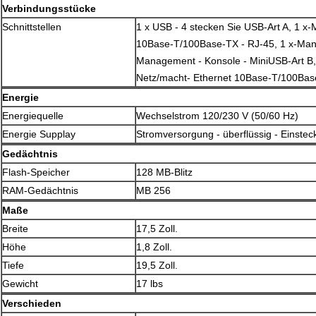
Verbindungsstücke
Schnittstellen
1 x USB - 4 stecken Sie USB-Art A, 1 x
10Base-T/100Base-TX - RJ-45, 1 x-Man
Management - Konsole - MiniUSB-Art B, 
Netz/macht- Ethernet 10Base-T/100Bas
Energie
Energiequelle
Wechselstrom 120/230 V (50/60 Hz)
Energie Supplay
Stromversorgung - überflüssig - Einste
Gedächtnis
Flash-Speicher
128 MB-Blitz
RAM-Gedächtnis
MB 256
Maße
Breite
17,5 Zoll.
Höhe
1,8 Zoll.
Tiefe
19,5 Zoll.
Gewicht
17 lbs
Verschieden