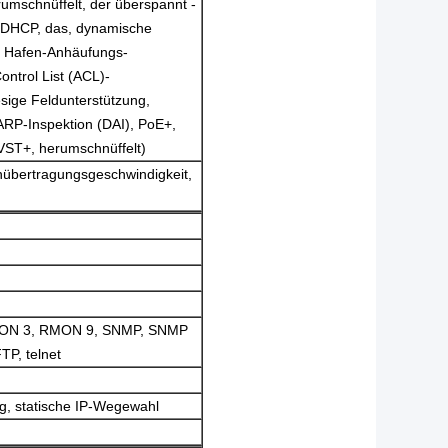
umschnüffelt, der überspannt -
, DHCP, das, dynamische
g, Hafen-Anhäufungs-
ontrol List (ACL)-
esige Feldunterstützung,
RP-Inspektion (DAI), PoE+,
ST+, herumschnüffelt)
enübertragungsgeschwindigkeit,
MON 3, RMON 9, SNMP, SNMP
P, telnet
g, statische IP-Wegewahl