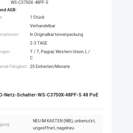
WS-C3750X-48PF-S
and AGB:
e:
1 Stück
Verhandelbar
rmationen:
In Originalkartonverpackung
2-3 TAGE
ngen:
T / T, Paypal, Western Union, L /
C
ial-Fähigkeit:
25 Einheiten/Monate
CO-Netz-Schalter-WS-C3750X-48PF-S 48 PoE
NEU IM KASTEN (NIB), unbenutzt,
gung:
ungeöffnet, nagelneu