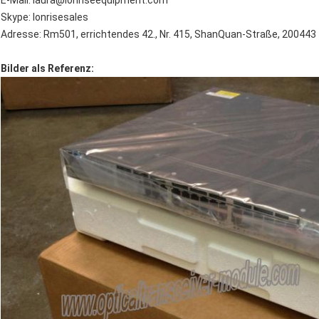
E-Mail: laura@lonriseequipment.com
Skype: lonrisesales
Adresse: Rm501, errichtendes 42., Nr. 415, ShanQuan-Straße, 200443 
Bilder als Referenz: