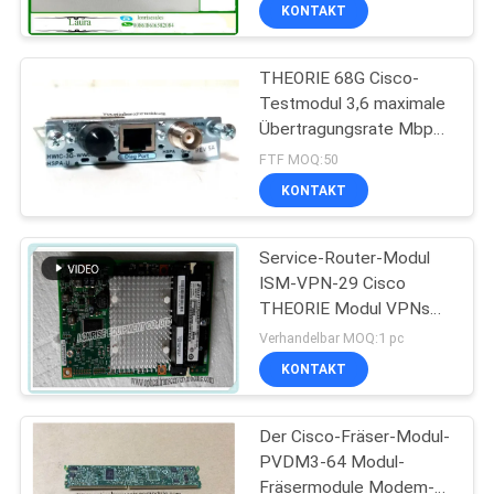
KONTAKT
QUALITÄTSKONTROLLE
THEORIE 68G Cisco-
Testmodul 3,6 maximale
KONTAKT
Übertragungsrate Mbps
MIT
HWIC-3G-HSPA-G
FTF MOQ:50
UNS
KONTAKT
NEUIGKEITEN
Service-Router-Modul
ISM-VPN-29 Cisco
THEORIE Modul VPNs
RECHTSSACHEN
internes für Cisco ISR G2
Verhandelbar MOQ:1 pc
KONTAKT
SITEMAP
Der Cisco-Fräser-Modul-
PVDM3-64 Modul-
DATENSCHUTZRICHTLINIE
Fräsermodule Modem-