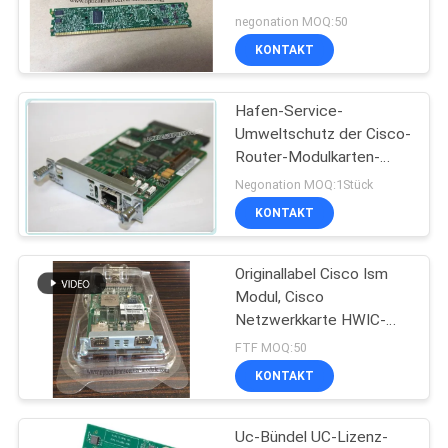
der Stimmendsp
negonation MOQ:50
KONTAKT
Hafen-Service-
Umweltschutz der Cisco-
Router-Modulkarten-
VWIC2-1MFT-T1E1 1
Negonation MOQ:1Stück
KONTAKT
Originallabel Cisco Ism
Modul, Cisco
Netzwerkkarte HWIC-
2CE1T1-PRI sind
FTF MOQ:50
Routerblätter für die
KONTAKT
Cisco Integrated
Services Routers
Generation 2 (ISR G2)
Uc-Bündel UC-Lizenz-