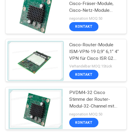
Cisco-Fräser-Module,
Cisco-Netz-Module
PVDM4-32
negonation MOQ:50
KONTAKT
Cisco-Router-Module
ISM-VPN-19 0,9" 6,1" 4"
VPN für Cisco ISR G2
3DES AES SUITE-B
Verhandelbar MOQ:1Stück
KONTAKT
PVDM4-32 Cisco
Stimme der Router-
Modul-32-Channel mit
hoher Dichte und Video-
negonation MOQ:50
DSP-Modul
KONTAKT