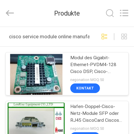
LonRise
Equipment
Co.
Produkte
Ltd..
All
Rights
Reserved.
ZU
cisco service module online manufacture
HAUSE
Modul des Gigabit-
PRODUKTE
Ethernet-PVDM4-128
Cisco DSP, Cisco-
VIDEOS
Testmodul
negonation MOQ:50
KONTAKT
ÜBER
Hafen-Doppel-Cisco-
UNS
Netz-Module SFP oder
RJ45 CiscoCard Ciscos
WERKSBESICHTIGUNG
HWIC-1GE-SFP-CU 1
negonation MOQ:50