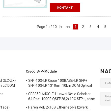
KONTAKT
Page 1 of 10
|<
<<
1
2
3
4
5
NA
l
Cisco SFP-Module
ul GLC-ZX-
SFP-10G-LR Cisco 10GBASE-LR SFP+
m LC DDM
SFP-10G-LR 1310nm 10km DOM Optical
Transceiver Modul
es
CE8850-64CQ-EI Huawei Netz-Schalter
64-Port 100GE QSFP28,2x10G SFP+, ohne
ens-
Fan
rface-
Hafen PoE 2x10G Ethernet-Netzwerk