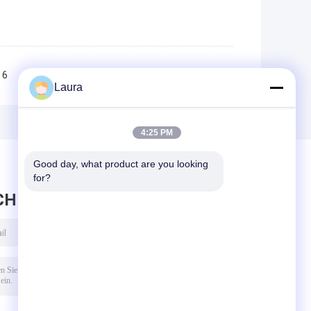
6
7
8
9
10
>>
>|
Laura
4:25 PM
Good day, what product are you looking 
for?
CHRICHT HINTERLASSEN