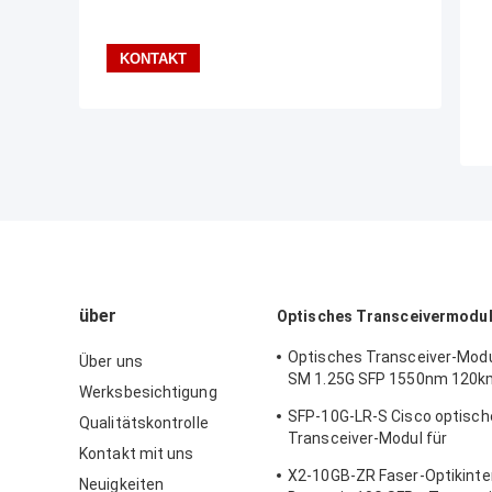
über
Optisches Transceivermodu
Optisches Transceiver-Mod
Über uns
SM 1.25G SFP 1550nm 120k
Werksbesichtigung
Ciscos
SFP-10G-LR-S Cisco optisch
Qualitätskontrolle
Transceiver-Modul für
Kontakt mit uns
Rechenzentrum/Unternehm
X2-10GB-ZR Faser-Optikinte
Verdrahtungs-Wandschrank
Neuigkeiten