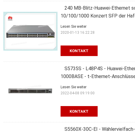
240 MB-Blitz-Huawei-Ethernet s
10/100/1000 Konzert SFP der Haf
Lesen Sie weiter
2020-01-13 16:22:28
KONTAKT
S5735S - L48P4S - Huawei-Ether
1000BASE - t-Ethernet-Anschlüsse
Lesen Sie weiter
2022-04-08 09:19:00
KONTAKT
S5560X-30C-EI - Wählervielfac