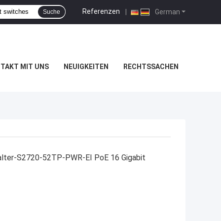
Referenzen
|
German
Suche
TAKT MIT UNS
NEUIGKEITEN
RECHTSSACHEN
alter-S2720-52TP-PWR-EI PoE 16 Gigabit