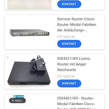
KONTAKT
Service-Router-Cisco-
Router-Modul-Fabriken
der Anhäufungs-
ASR1001
FTF MOQ:50
KONTAKT
ISR4331/K9 Lizenz-
Router mit langer
Reichweite
FTF MOQ:50
KONTAKT
ISR4461/K9 - Router-
Modul-Fabriken Cisco-