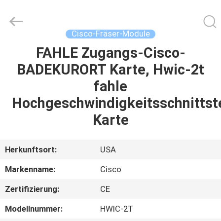
LonRise
Equipment
Co.
Ltd..
All
Cisco-Fräser-Module
Rights
Reserved.
FAHLE Zugangs-Cisco-
ZU
BADEKURORT Karte, Hwic-2t
HAUSE
fahle
PRODUKTE
Hochgeschwindigkeitsschnittste
Karte
VIDEOS
Herkunftsort:
USA
ÜBER
Markenname:
Cisco
UNS
Zertifizierung:
CE
WERKSBESICHTIGUNG
Modellnummer:
HWIC-2T