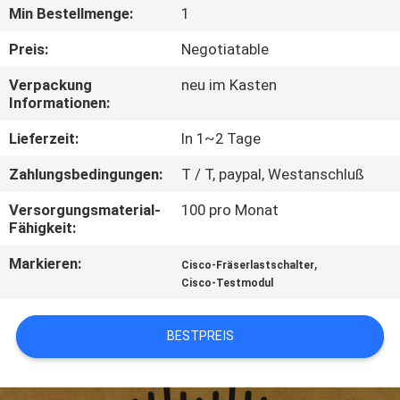
Min Bestellmenge:
1
QUALITÄTSKONTROLLE
Preis:
Negotiatable
Verpackung
neu im Kasten
KONTAKT
Informationen:
MIT
Lieferzeit:
In 1~2 Tage
UNS
Zahlungsbedingungen:
T / T, paypal, Westanschluß
NEUIGKEITEN
Versorgungsmaterial-
100 pro Monat
Fähigkeit:
Markieren:
,
RECHTSSACHEN
Cisco-Fräserlastschalter
Cisco-Testmodul
SITEMAP
BESTPREIS
DATENSCHUTZRICHTLINIE