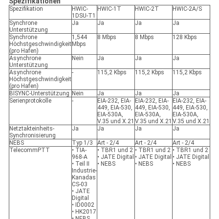
Spezifikationen
Spezifikation
HWIC-
HWIC-1T
HWIC-2T
HWIC-2A/S
1DSU-T1
Synchrone
Ja
Ja
Ja
Ja
Unterstützung
Synchrone
1,544
8 Mbps
8 Mbps
128 Kbps
Höchstgeschwindigkeit
Mbps
(pro Hafen)
Asynchrone
Nein
Ja
Ja
Ja
Unterstützung
Asynchrone
-
115,2 Kbps
115,2 Kbps
115,2 Kbps
Höchstgeschwindigkeit
(pro Hafen)
BISYNC-Unterstützung
Nein
Ja
Ja
Ja
Serienprotokolle
-
EIA-232, EIA-
EIA-232, EIA-
EIA-232, EIA-
449, EIA-530,
449, EIA-530,
449, EIA-530,
EIA-530A,
EIA-530A,
EIA-530A,
V.35 und X.21
V.35 und X.21
V.35 und X.21
Netztakteinheits-
Ja
Ja
Ja
Ja
Synchronisierung
NEBS
Typ 1/3
Art - 2/4
Art - 2/4
Art - 2/4
TelecommPTT
• TIA-
• TBR1 und 2
• TBR1 und 2
• TBR1 und 2
968-A
• JATE Digital
• JATE Digital
• JATE Digital
• Teil II
• NEBS
• NEBS
• NEBS
Industrie-
Kanadas
CS-03
• JATE
Digital
• ID0002
• HK2017
• NEBS