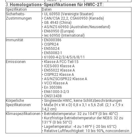
3.
Homologations-Spezifikationen für HWIC-2T:
Spezifikation
Daten
Sicherheits-
• UL 60950 (Vereinigte Staaten)
Zustimmungen
• CAN/CSA 22,2, CSA60950 (Kanada)
• GB 4943 (China)
• AS/NZS 60950 (Australien/Neuseeland)
• EN60950 (Europa)
• Iec 60950 (International)
Immunität
• EN300386
• CISPR24
• EN55024
• EN50082-1
• 61000-4-2/3/4/5/6/8/11
Emissionen
• Klasse A FCC-Teil-15
• ICES-003 Klasse A
• EN55022 Klasse A
• CISPR22 Klasse A
• AS/NZSCISPR22 Klasse A
• VCCI Klasse A
• En 300386
• EN61000-3-2/3
• CNS13438
Körperliche
• Singlewide HWIC, keine Schlitzbeschränkungen
Spezifikationen
• Maße (H x W x D) 0,8 x 3,1 x 5,6 Zoll. (2,1 x 7,9 x
14,2 cm)
Klimaspezifikationen
• Betriebstemperatur: 32 zu 104°F (0 bis 40°C)
• Kurzfristige Betriebstemperatur der NEBS: 32 zu
131°F (0 bis 50°C)
• Lagertemperatur: -4 zu 149°F (- 20 bis 65°C)
• Relative Luftfeuchtigkeit: 10 bis 90%, noncondensin