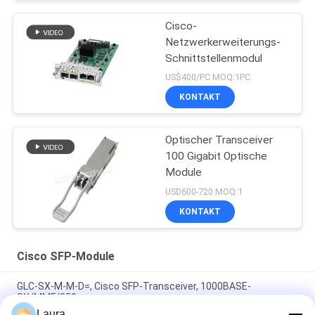
Cisco-
Netzwerkerweiterungs-
Schnittstellenmodul
US$400/PC MOQ:1PC
KONTAKT
Optischer Transceiver
100 Gigabit Optische
Module
USD600-720 MOQ:1
KONTAKT
Cisco SFP-Module
GLC-SX-M-M-D=, Cisco SFP-Transceiver, 1000BASE-
SX/MMF/850 nm
Laura