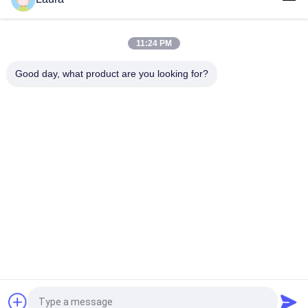
SFP-25G-SR-S=, Cisco 25GBASE-SR SFP-Modul, 25 Gbit/s, LC-
Anschluss, MMF 100 m
11:24 PM
QSFP-100G-SWDM4 100G QSFP28 SWDM4 850-940nm 100m
DOM optisches Transceiver-Modul
Good day, what product are you looking for?
Beliebte Kategorien
Alle
Optisches 
Optischer 
Transceivermodul
Transceiver Sfp
Industrielle 
Cisco SFP-Module
Steuerung PLC
Cisco-Ethernet-
Modul Huaweis SFP
Schalter
Huawei-Netz-
Videokonferenz-
Schalter
Endpunkte
Fordern Sie ein Angebot