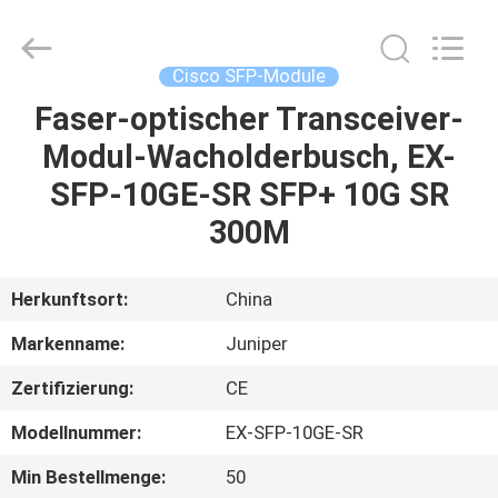
LonRise
Equipment
Co.
Ltd..
All
Cisco SFP-Module
Rights
Reserved.
Faser-optischer Transceiver-
ZU
Modul-Wacholderbusch, EX-
HAUSE
SFP-10GE-SR SFP+ 10G SR
PRODUKTE
300M
VIDEOS
Herkunftsort:
China
Markenname:
Juniper
ÜBER
Zertifizierung:
CE
UNS
Modellnummer:
EX-SFP-10GE-SR
WERKSBESICHTIGUNG
Min Bestellmenge:
50