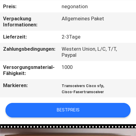
Preis:
negonation
QUALITÄTSKONTROLLE
Verpackung
Allgemeines Paket
Informationen:
KONTAKT
Lieferzeit:
2-3Tage
MIT
Zahlungsbedingungen:
Western Union, L/C, T/T,
UNS
Paypal
Versorgungsmaterial-
1000
NEUIGKEITEN
Fähigkeit:
Markieren:
,
Transceivers Cisco sfp
RECHTSSACHEN
Cisco-Fasertransceiver
SITEMAP
BESTPREIS
DATENSCHUTZRICHTLINIE