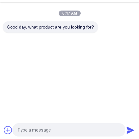
Adapter
6:47 AM
Öffnen Sie Kasten Nokia-Alcatel-Lucent 3HE07305AA 7X50
mehradriger IMM 20-Port SFP + 10GE
Good day, what product are you looking for?
Beliebte Kategorien
Alle
Optisches 
Optischer 
Transceivermodul
Transceiver Sfp
Industrielle 
Cisco SFP-Module
Steuerung PLC
Cisco-Ethernet-
Modul Huaweis SFP
Schalter
Huawei-Netz-
Videokonferenz-
Schalter
Endpunkte
Fordern Sie ein Angebot