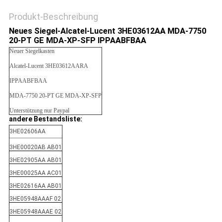
Produkt-Beschreibung
Neues Siegel-Alcatel-Lucent 3HE03612AA MDA-7750
20-PT GE MDA-XP-SFP IPPAABFBAA
Neuer Siegelkasten
Alcatel-Lucent 3HE03612AARA
IPPAABFBAA
MDA-7750 20-PT GE MDA-XP-SFP
Unterstützung nur Paypal
andere Bestandsliste:
3HE02606AA
3HE00020AB AB01
3HE02905AA AB01
3HE00025AA AC01
3HE02616AA AB01
3HE05948AAAF 02
3HE05948AAAE 02