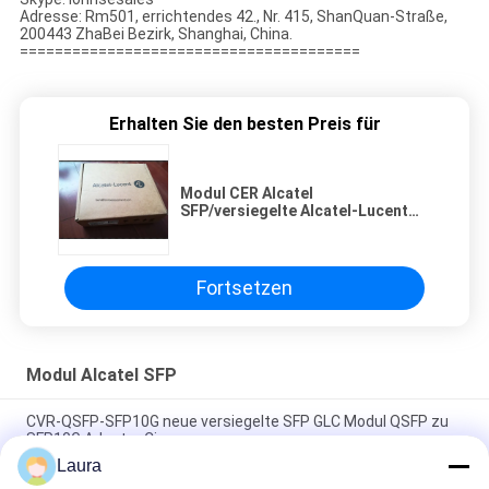
Adresse: Rm501, errichtendes 42., Nr. 415, ShanQuan-Straße,
200443 ZhaBei Bezirk, Shanghai, China.
=======================================
Erhalten Sie den besten Preis für
Modul CER Alcatel
SFP/versiegelte Alcatel-Lucent
3HE03612AA MDA-7750 20-PT GE
MDA-XP-SFP IPPAABFBAA
Fortsetzen
Modul Alcatel SFP
CVR-QSFP-SFP10G neue versiegelte SFP GLC Modul QSFP zu
SFP10G Adapter Cisco
Laura
Cisco CVR-QSFP-SFP10G SFP GLC-Modul QSFP-zu-SFP10G-