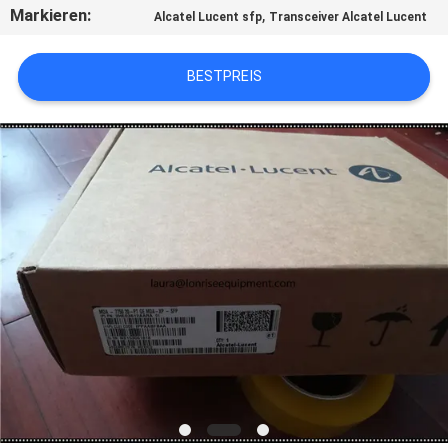
Markieren:
,
Alcatel Lucent sfp
Transceiver Alcatel Lucent
QUALITÄTSKONTROLLE
BESTPREIS
KONTAKT
MIT
UNS
NEUIGKEITEN
RECHTSSACHEN
SITEMAP
DATENSCHUTZRICHTLINIE