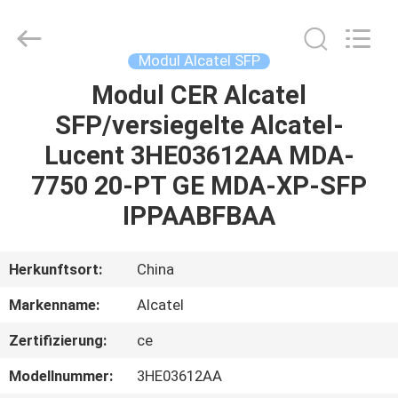
LonRise
Equipment
Co.
Ltd..
All
Modul Alcatel SFP
Rights
Reserved.
Modul CER Alcatel
ZU
SFP/versiegelte Alcatel-
HAUSE
Lucent 3HE03612AA MDA-
PRODUKTE
7750 20-PT GE MDA-XP-SFP
IPPAABFBAA
VIDEOS
Herkunftsort:
China
ÜBER
Markenname:
Alcatel
UNS
Zertifizierung:
ce
WERKSBESICHTIGUNG
Modellnummer:
3HE03612AA