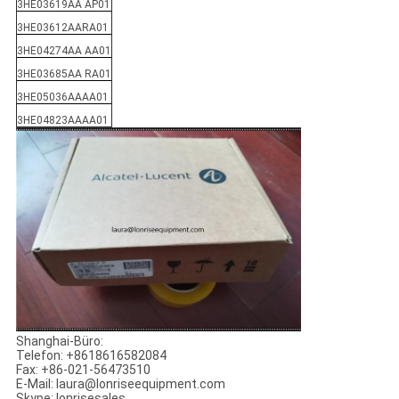
3HE03619AA AP01
3HE03612AARA01
3HE04274AA AA01
3HE03685AA RA01
3HE05036AAAA01
3HE04823AAAA01
Shanghai-Büro:
Telefon: +8618616582084
Fax: +86-021-56473510
E-Mail: laura@lonriseequipment.com
Skype: lonrisesales