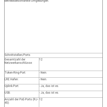
betriebsbeschränkte Umgebungen.
Schnittstellen/Ports
Gesamtzahl der
12
Netzwerkanschlüsse:
Token-Ring-Port:
- Nein.
LRE Hafen:
- Nein.
Uplink-Port:
- Ja, das ist es.
USB:
- Ja, das ist es.
Anzahl der PoE-Ports (RJ-
12
45):