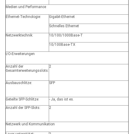
Medien und Performance
Ethernet-Technologie:
Gigabit-Ethernet
Schnelles Ethernet
Netzwerktechnik:
10/100/1000Base-T
10/100Base-TX
I/O-Erweiterungen
Anzahl der
2
Gesamterweiterungsslots:
Ausbauschlitze:
SFP
Geteilte SFP-Schlitze:
- Ja, das ist es.
Anzahl der SFP-Slots:
2
Netzwerk und Kommunikation
Layer unterstützt:
2