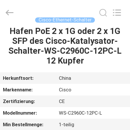
LonRise
Equipment
Co.
Ltd..
All
Cisco-Ethernet-Schalter
Rights
Reserved.
Hafen PoE 2 x 1G oder 2 x 1G
ZU
SFP des Cisco-Katalysator-
HAUSE
Schalter-WS-C2960C-12PC-L
PRODUKTE
12 Kupfer
VIDEOS
Herkunftsort:
China
Markenname:
Cisco
ÜBER
Zertifizierung:
CE
UNS
Modellnummer:
WS-C2960C-12PC-L
WERKSBESICHTIGUNG
Min Bestellmenge:
1-teilig