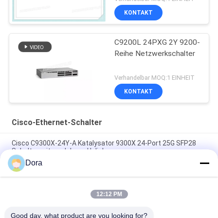
Optionen
KONTAKT
C9200L 24PXG 2Y 9200-
Reihe Netzwerkschalter
Verhandelbar MOQ:1 EINHEIT
KONTAKT
Cisco-Ethernet-Schalter
Cisco C9300X-24Y-A Katalysator 9300X 24-Port 25G SFP28
Schalter mit modularen Uplinks
Dora
Cisco C9300X-12Y-A-Switch | Catalyst 9300X 12-Port 25G
SFP28 Network Advantage Switch
12:12 PM
Cisco C9300-48S-A Catalyst 9300 48-Port-SFP-Switch-
Netzwerkvorteil
Good day, what product are you looking for?