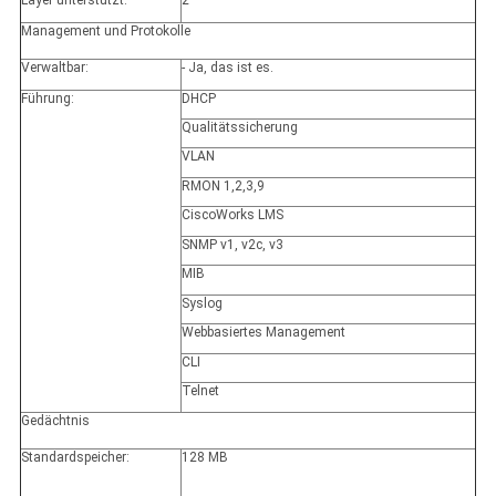
Management und Protokolle
Verwaltbar:
- Ja, das ist es.
Führung:
DHCP
Qualitätssicherung
VLAN
RMON 1,2,3,9
CiscoWorks LMS
SNMP v1, v2c, v3
MIB
Syslog
Webbasiertes Management
CLI
Telnet
Gedächtnis
Standardspeicher:
128 MB