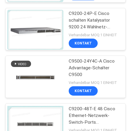
C9200-24P-E Cisco
schalten Katalysator
9200 24 Wählnetz-
Wesensmerkmale des
Verhandelbar MOQ:1 EINHEIT
Hafen-PoE+
KONTAKT
C9500-24Y4C-A Cisco
Advantage-Schalter
C9500
Verhandelbar MOQ:1 EINHEIT
KONTAKT
C9200-48T-E 48 Cisco
Ethernet-Netzwerk-
Switch-Ports
Datenmodulare Uplink-
Verhandelbar MOQ:1 EINHEIT