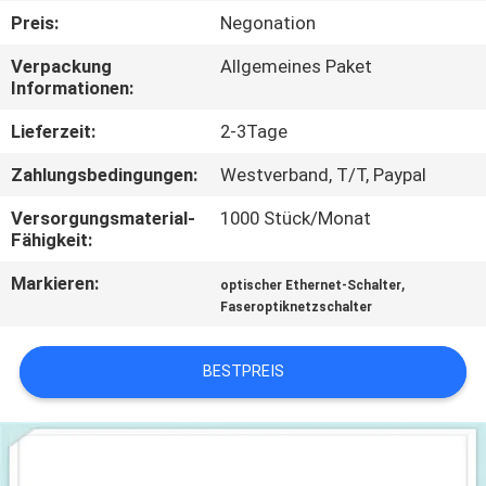
Preis:
Negonation
QUALITÄTSKONTROLLE
Verpackung
Allgemeines Paket
Informationen:
KONTAKT
Lieferzeit:
2-3Tage
MIT
Zahlungsbedingungen:
Westverband, T/T, Paypal
UNS
Versorgungsmaterial-
1000 Stück/Monat
Fähigkeit:
NEUIGKEITEN
Markieren:
,
optischer Ethernet-Schalter
Faseroptiknetzschalter
RECHTSSACHEN
BESTPREIS
SITEMAP
DATENSCHUTZRICHTLINIE