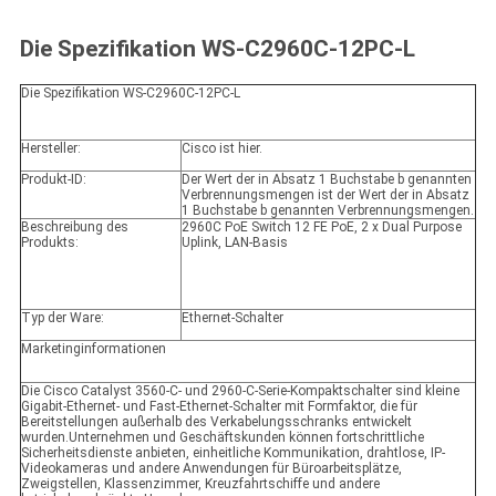
Die Spezifikation WS-C2960C-12PC-L
Die Spezifikation WS-C2960C-12PC-L
Hersteller:
Cisco ist hier.
Produkt-ID:
Der Wert der in Absatz 1 Buchstabe b genannten
Verbrennungsmengen ist der Wert der in Absatz
1 Buchstabe b genannten Verbrennungsmengen.
Beschreibung des
2960C PoE Switch 12 FE PoE, 2 x Dual Purpose
Produkts:
Uplink, LAN-Basis
Typ der Ware:
Ethernet-Schalter
Marketinginformationen
Die Cisco Catalyst 3560-C- und 2960-C-Serie-Kompaktschalter sind kleine
Gigabit-Ethernet- und Fast-Ethernet-Schalter mit Formfaktor, die für
Bereitstellungen außerhalb des Verkabelungsschranks entwickelt
wurden.Unternehmen und Geschäftskunden können fortschrittliche
Sicherheitsdienste anbieten, einheitliche Kommunikation, drahtlose, IP-
Videokameras und andere Anwendungen für Büroarbeitsplätze,
Zweigstellen, Klassenzimmer, Kreuzfahrtschiffe und andere