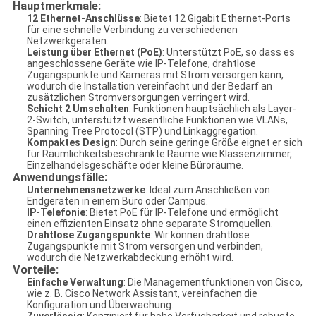
Hauptmerkmale:
12 Ethernet-Anschlüsse
: Bietet 12 Gigabit Ethernet-Ports
für eine schnelle Verbindung zu verschiedenen
Netzwerkgeräten.
Leistung über Ethernet (PoE)
: Unterstützt PoE, so dass es
angeschlossene Geräte wie IP-Telefone, drahtlose
Zugangspunkte und Kameras mit Strom versorgen kann,
wodurch die Installation vereinfacht und der Bedarf an
zusätzlichen Stromversorgungen verringert wird.
Schicht 2 Umschalten
: Funktionen hauptsächlich als Layer-
2-Switch, unterstützt wesentliche Funktionen wie VLANs,
Spanning Tree Protocol (STP) und Linkaggregation.
Kompaktes Design
: Durch seine geringe Größe eignet er sich
für Räumlichkeitsbeschränkte Räume wie Klassenzimmer,
Einzelhandelsgeschäfte oder kleine Büroräume.
Anwendungsfälle:
Unternehmensnetzwerke
: Ideal zum Anschließen von
Endgeräten in einem Büro oder Campus.
IP-Telefonie
: Bietet PoE für IP-Telefone und ermöglicht
einen effizienten Einsatz ohne separate Stromquellen.
Drahtlose Zugangspunkte
: Wir können drahtlose
Zugangspunkte mit Strom versorgen und verbinden,
wodurch die Netzwerkabdeckung erhöht wird.
Vorteile:
Einfache Verwaltung
: Die Managementfunktionen von Cisco,
wie z. B. Cisco Network Assistant, vereinfachen die
Konfiguration und Überwachung.