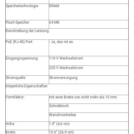
Speichertechnologie:
DRAM
Flash-Speicher:
64 MB
Beschreibung der Leistung
PoE (RJ-45) Port:
- Ja, das ist es.
Eingangsspannung:
110 V Wechselstrom
220 V Wechselstrom
Stromquelle:
Stromversorgung
Körperliche Eigenschaften
Formfaktor:
mit einer Breite von nicht mehr als 15 mm
Schreibtisch
Wandmontierbar
Höhe:
1.8" (4,6 cm)
Breite:
10.6" (26,9 cm)