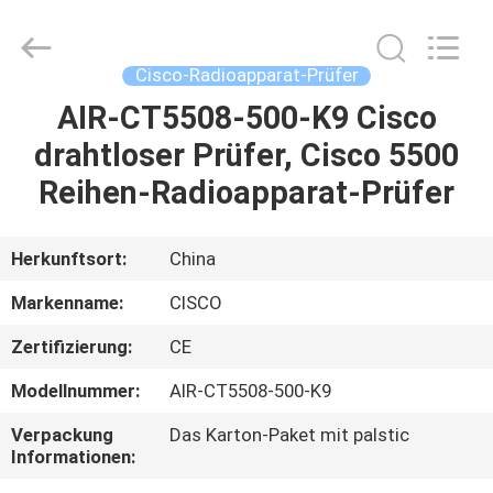
LonRise
Equipment
Co.
Ltd..
All
Cisco-Radioapparat-Prüfer
Rights
Reserved.
AIR-CT5508-500-K9 Cisco
ZU
drahtloser Prüfer, Cisco 5500
HAUSE
Reihen-Radioapparat-Prüfer
PRODUKTE
Herkunftsort:
China
VIDEOS
Markenname:
CISCO
Zertifizierung:
CE
ÜBER
Modellnummer:
AIR-CT5508-500-K9
UNS
Verpackung
Das Karton-Paket mit palstic
Informationen:
WERKSBESICHTIGUNG