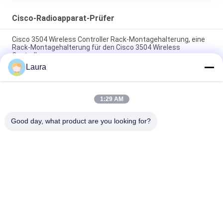
Cisco-Radioapparat-Prüfer
Cisco 3504 Wireless Controller Rack-Montagehalterung, eine
Rack-Montagehalterung für den Cisco 3504 Wireless
Controller
Laura
C9800-80-K9 Cisco Catalyst 9800-80 Wireless Controller 8x 10
GE oder 6x 10 GE + 2x 1 GE SFP+/SFP
1:29 AM
C9800-40-K9 Cisco Catalyst 9800-40 Wireless Controller 4x 10
GE/1 GE SFP+/SFP
Good day, what product are you looking for?
Beliebte Kategorien
Alle
Optisches 
Optischer 
Transceivermodul
Transceiver Sfp
Industrielle 
Cisco SFP-Module
Steuerung PLC