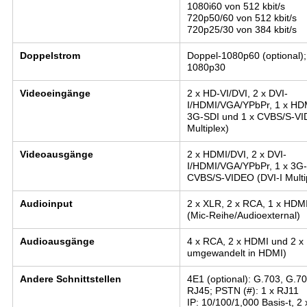
1080i60 von 512 kbit/s
720p50/60 von 512 kbit/s
720p25/30 von 384 kbit/s
Doppelstrom
Doppel-1080p60 (optional);
1080p30
Videoeingänge
2 x HD-VI/DVI, 2 x DVI-
I/HDMI/VGA/YPbPr, 1 x HDM
3G-SDI und 1 x CVBS/S-VI
Multiplex)
Videoausgänge
2 x HDMI/DVI, 2 x DVI-
I/HDMI/VGA/YPbPr, 1 x 3G-
CVBS/S-VIDEO (DVI-I Multi
Audioinput
2 x XLR, 2 x RCA, 1 x HDMI
(Mic-Reihe/Audioexternal)
Audioausgänge
4 x RCA, 2 x HDMI und 2 x 
umgewandelt in HDMI)
Andere Schnittstellen
4E1 (optional): G.703, G.70
RJ45; PSTN (#): 1 x RJ11
IP: 10/100/1,000 Basis-t, 2