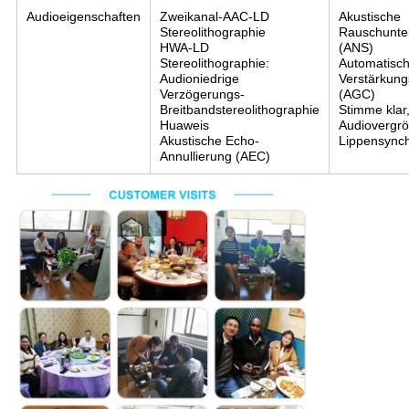
Audioeigenschaften
Zweikanal-AAC-LD
Akustische
Stereolithographie
Rauschunte
HWA-LD
(ANS)
Stereolithographie:
Automatisc
Audioniedrige
Verstärkung
Verzögerungs-
(AGC)
Breitbandstereolithographie
Stimme klar
Huaweis
Audiovergrö
Akustische Echo-
Lippensynch
Annullierung (AEC)