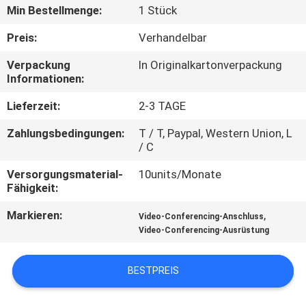
Min Bestellmenge:
1 Stück
QUALITÄTSKONTROLLE
Preis:
Verhandelbar
Verpackung
In Originalkartonverpackung
KONTAKT
Informationen:
MIT
Lieferzeit:
2-3 TAGE
UNS
Zahlungsbedingungen:
T / T, Paypal, Western Union, L
/ C
NEUIGKEITEN
Versorgungsmaterial-
10units/Monate
Fähigkeit:
RECHTSSACHEN
Markieren:
,
Video-Conferencing-Anschluss
Video-Conferencing-Ausrüstung
SITEMAP
BESTPREIS
DATENSCHUTZRICHTLINIE