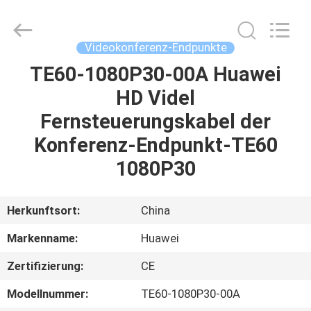
LonRise
Equipment
Co.
Ltd..
All
Videokonferenz-Endpunkte
Rights
Reserved.
TE60-1080P30-00A Huawei
ZU
HD Videl
HAUSE
Fernsteuerungskabel der
PRODUKTE
Konferenz-Endpunkt-TE60
1080P30
VIDEOS
Herkunftsort:
China
ÜBER
Markenname:
Huawei
UNS
Zertifizierung:
CE
WERKSBESICHTIGUNG
Modellnummer:
TE60-1080P30-00A