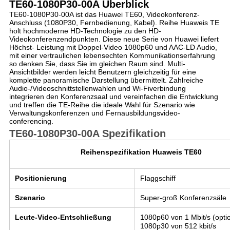
TE60-1080P30-00A
Überblick
TE60-1080P30-00A ist das
Huawei TE60, Videokonferenz-
Anschluss (1080P30, Fernbedienung, Kabel)
. Reihe Huaweis TE
holt hochmoderne HD-Technologie zu den HD-
Videokonferenzendpunkten. Diese neue Serie von Huawei liefert
Höchst- Leistung mit Doppel-Video 1080p60 und AAC-LD Audio,
mit einer vertraulichen lebensechten Kommunikationserfahrung
so denken Sie, dass Sie im gleichen Raum sind. Multi-
Ansichtbilder werden leicht Benutzern gleichzeitig für eine
komplette panoramische Darstellung übermittelt. Zahlreiche
Audio-/Videoschnittstellenwahlen und Wi-Fiverbindung
integrieren den Konferenzsaal und vereinfachen die Entwicklung
und treffen die TE-Reihe die ideale Wahl für Szenario wie
Verwaltungskonferenzen und Fernausbildungsvideo-
conferencing.
TE60-1080P30-00A
Spezifikation
Reihenspezifikation Huaweis TE60
Positionierung
Flaggschiff
Szenario
Super-groß Konferenzsäle
Leute-Video-Entschließung
1080p60 von 1 Mbit/s (optio
1080p30 von 512 kbit/s