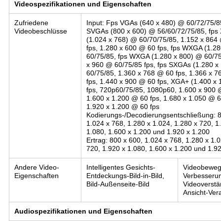
Videospezifikationen und Eigenschaften
Zufriedene
Input: Fps VGAs (640 x 480) @ 60/72/75/85
Videobeschlüsse
SVGAs (800 x 600) @ 56/60/72/75/85, fps
(1.024 x 768) @ 60/70/75/85, 1.152 x 864
fps, 1.280 x 600 @ 60 fps, fps WXGA (1.2
60/75/85, fps WXGA (1.280 x 800) @ 60/75
x 960 @ 60/75/85 fps, fps SXGAs (1.280 x
60/75/85, 1.360 x 768 @ 60 fps, 1.366 x 
fps, 1.440 x 900 @ 60 fps, XGA+ (1.400 x
fps, 720p60/75/85, 1080p60, 1.600 x 900 
1.600 x 1.200 @ 60 fps, 1.680 x 1.050 @ 6
1.920 x 1.200 @ 60 fps
Kodierungs-/Decodierungsentschließung: 8
1.024 x 768, 1.280 x 1.024, 1.280 x 720, 1
1.080, 1.600 x 1.200 und 1.920 x 1.200
Ertrag: 800 x 600, 1.024 x 768, 1.280 x 1.
720, 1.920 x 1.080, 1.600 x 1.200 und 1.9
Andere Video-
Intelligentes Gesichts-
Videobeweg
Eigenschaften
Entdeckungs-Bild-in-Bild,
Verbesseru
Bild-Außenseite-Bild
Videoverstä
Ansicht-Ver
Audiospezifikationen und Eigenschaften