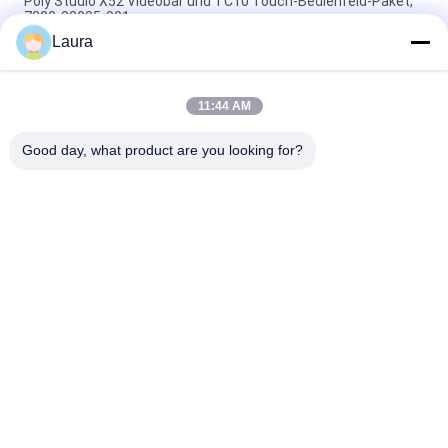
Poly Studio X52 Videobar und TC10 Touch-Bedienfeld-Paket,
7200-88085-001
Laura
Poly G7500 mit Studio E70 und TC10 Controller-Kit
92L53AA#ABA
11:44 AM
G7500-12X, Polycom G7500 Videokonferenzen, 12x EagleEye-
Objektiv/1080p/Dual-Display
Good day, what product are you looking for?
Beliebte Kategorien
Alle
Optisches 
Optischer 
Transceivermodul
Transceiver Sfp
Industrielle 
Cisco SFP-Module
Steuerung PLC
Cisco-Ethernet-
Modul Huaweis SFP
Schalter
Huawei-Netz-
Videokonferenz-
Schalter
Endpunkte