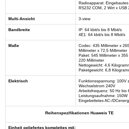
Radioapparat: Eingebautes 
RS232 COM, 2 Wirt x USB 
Multi-Ansicht
3-view
Bandbreite
IP: 64 kbit/s bis 8 Mbit/s
4E1: 64 kbit/s bis 8 Mbit/s
Maße
Codec: 435 Millimeter x 26
Millimeter x 72,5 Millimeter
Paket: 545 Millimeter x 355 
220 Millimeter
Nettogewicht: 4,6 Kilogra
Paketgewicht: 6,8 Kilogra
Elektrisch
Funktionsspannung: 100V 
Wechselstrom 240V
Arbeitsfrequenz: 50 Hz bis
Leistungsaufnahme: 150W
Eingebettetes AC-/DCener
Reihenspezifikationen Huaweis TE
Einheit geliefertes komplettes mit: