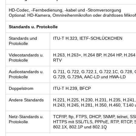
HD-Codec, -Fernbedienung, -kabel und -Stromversorgung
Optional: HD-Kamera, Omnireihenmikrofon oder drahtloses Mikro
Standards u. Protokolle
Standards und
ITU-T H.323, IETF-SCHLÜCKCHEN
Protokolle
Videostandards u.
H.263, H.263+, H.264 BP, H.264 HP, H.26
Protokolle
RTV
Audiostandards u.
G.711, G.722, G.722.1, G.722.1C, G.728, 
Protokolle
G.729, G.729A, AAC-LD und HWA-LD
Doppelstrom
ITU-T H.239, BFCP
Andere Standards
H.221, H.225, H.230, H.231, H.235, H.241,
H.243, H.245, H.281, H.350, H.460, T.14
Netz-Standards u.
TCP/IP, ftp, FTPS, DHCP, SNMP, telnet, S
Protokolle
HTTPS mit SSL/TLS, PPPoE, RTP, RTCP, 
802.1X, 802.1P und 802.1Q