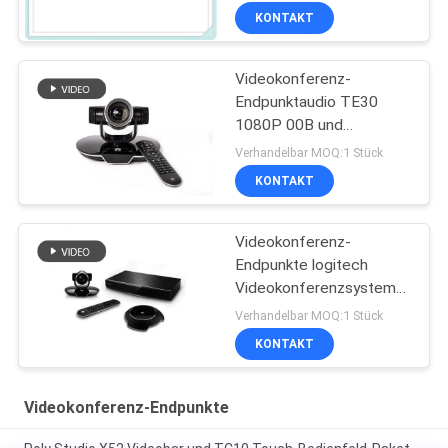
KONTAKT
Videokonferenz-
Endpunktaudio TE30
1080P 00B und
Videokonferenzsystem
Verhandelbar MOQ:1 Stück
KONTAKT
Videokonferenz-
Endpunkte logitech
Videokonferenzsystem
TE50 1080P60 00
Verhandelbar MOQ:1 Stück
KONTAKT
Videokonferenz-Endpunkte