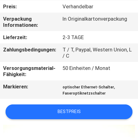
Preis:
Verhandelbar
QUALITÄTSKONTROLLE
Verpackung
In Originalkartonverpackung
Informationen:
KONTAKT
Lieferzeit:
2-3 TAGE
MIT
Zahlungsbedingungen:
T / T, Paypal, Western Union, L
UNS
/ C
Versorgungsmaterial-
50 Einheiten / Monat
NEUIGKEITEN
Fähigkeit:
Markieren:
,
optischer Ethernet-Schalter
RECHTSSACHEN
Faseroptiknetzschalter
SITEMAP
BESTPREIS
DATENSCHUTZRICHTLINIE