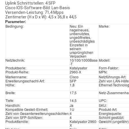
Uplink Schnittstellen: 4 SFP
Cisco IOS-Software-Bild: Lan-Basis
Versenden-Leistung: 71,4 Mpps
Zentimeter (H x D x W): 4,5 x 36,8 x 44,5
Parameter:
Bedingung:
Neu: Ein
Marke:
nagelneues,
unbenutztes,
ungeöffnetes,
unbeschädigtes
Einzelteil in
seinem
ursprünglichen
Verpacken
Netztechnik:
10/100/1000Base
Modell:
-T
Produktserie:
Katalysator
Form-Faktor:
Produkt-Reihe:
2960-X
MPN:
Markenname:
Cisco
Netzführungs-Art:
Erweiterungsschacht-Art:
SFP
Zahl von LAN-Häfe
Höhe:
1,8
Ethernet-Technolog
Breite:
17,5
Netz-Zusammenha
Tiefe:
14,5
UPC:
Handlich:
Ja
SKU:
Kompatible Gestell-Einheit:
1U
Produkt-Art:
Zahl von Gesamterweiterungsschächten:
4
Energiequelle:
Zahl von SFP-Schlitzen:
4
Schicht gestützt:
Produktfamilie:
Katalysator 2960-
Gewicht (ungefähr)
X