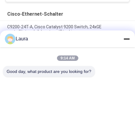
Cisco-Ethernet-Schalter
C9200-24T-A, Cisco Catalyst 9200 Switch, 24xGE
ports/Network Advantage/Stacking
Laura
C9200L-48P-4G-E, Cisco Catalyst 9200L Switch, 48xPoE+
4x1G Uplink Network Essentials
9:14 AM
C9200L-48T-4X-E, Cisco Catalyst 9200L Switch, 48xGE
Daten/4x10GE Uplink/Essentials
Good day, what product are you looking for?
Beliebte Kategorien
Alle
Optisches 
Optischer 
Transceivermodul
Transceiver Sfp
Industrielle 
Cisco SFP-Module
Steuerung PLC