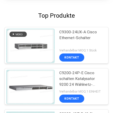
Top Produkte
C9300-24UX-A Cisco
Ethernet-Schalter
Verhandelbar MOQ:1 Stück
KONTAKT
C9200-24P-E Cisco
schalten Katalysator
9200 24 Wählnetz-
Wesensmerkmale des
Verhandelbar MOQ:1 EINHEIT
Hafen-PoE+
KONTAKT