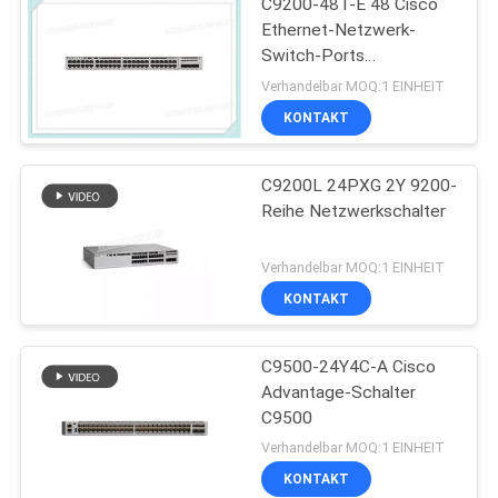
C9200-48T-E 48 Cisco
Ethernet-Netzwerk-
Switch-Ports
Datenmodulare Uplink-
Verhandelbar MOQ:1 EINHEIT
Optionen
KONTAKT
C9200L 24PXG 2Y 9200-
Reihe Netzwerkschalter
Verhandelbar MOQ:1 EINHEIT
KONTAKT
C9500-24Y4C-A Cisco
Advantage-Schalter
C9500
Verhandelbar MOQ:1 EINHEIT
KONTAKT