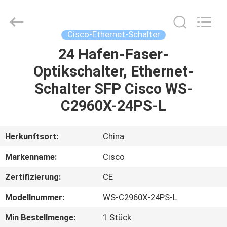
LonRise
Equipment
Co.
Ltd..
All
Cisco-Ethernet-Schalter
Rights
Reserved.
24 Hafen-Faser-
ZU
Optikschalter, Ethernet-
HAUSE
Schalter SFP Cisco WS-
PRODUKTE
C2960X-24PS-L
VIDEOS
Herkunftsort:
China
Markenname:
Cisco
ÜBER
Zertifizierung:
CE
UNS
Modellnummer:
WS-C2960X-24PS-L
WERKSBESICHTIGUNG
Min Bestellmenge:
1 Stück