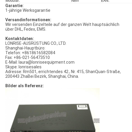
Modular:
Nein
EAN:
Garantie:
1-jährige Werksgarantie
Versandinformationen:
Wir versenden Einzelteile auf der ganzen Welt hauptsächlich
über DHL, Fedex, EMS.
Kontaktdaten:
LONRISE-AUSRÜSTUNG CO., LTD.
Shanghai-Hauptbüro:
Telefon: +8618616582084
Fax: +86-021-56473510
E-Mail: laura@lonriseequipment.com
Skype: lonrisesales
Adresse: Rm501, errichtendes 42., Nr. 415, ShanQuan-Straße,
200443 ZhaBei Bezirk, Shanghai, China.
Bilder als Referenz: