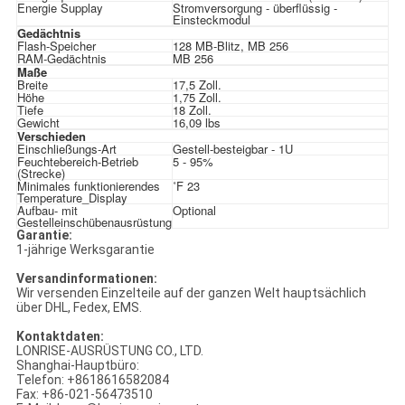
Energie Supplay
Stromversorgung - überflüssig -
Einsteckmodul
Gedächtnis
Flash-Speicher
128 MB-Blitz, MB 256
RAM-Gedächtnis
MB 256
Maße
Breite
17,5 Zoll.
Höhe
1,75 Zoll.
Tiefe
18 Zoll.
Gewicht
16,09 lbs
Verschieden
Einschließungs-Art
Gestell-besteigbar - 1U
Feuchtebereich-Betrieb
5 - 95%
(Strecke)
Minimales funktionierendes
˚F 23
Temperature_Display
Aufbau- mit
Optional
Gestelleinschübenausrüstung
Garantie:
1-jährige Werksgarantie
Versandinformationen:
Wir versenden Einzelteile auf der ganzen Welt hauptsächlich
über DHL, Fedex, EMS.
Kontaktdaten:
LONRISE-AUSRÜSTUNG CO., LTD.
Shanghai-Hauptbüro:
Telefon: +8618616582084
Fax: +86-021-56473510