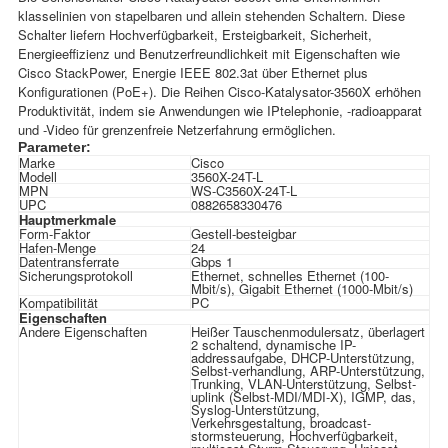
klasselinien von stapelbaren und allein stehenden Schaltern. Diese
Schalter liefern Hochverfügbarkeit, Ersteigbarkeit, Sicherheit,
Energieeffizienz und Benutzerfreundlichkeit mit Eigenschaften wie
Cisco StackPower, Energie IEEE 802.3at über Ethernet plus
Konfigurationen (PoE+). Die Reihen Cisco-Katalysator-3560X erhöhen
Produktivität, indem sie Anwendungen wie IPtelephonie, -radioapparat
und -Video für grenzenfreie Netzerfahrung ermöglichen.
Parameter:
Marke
Cisco
Modell
3560X-24T-L
MPN
WS-C3560X-24T-L
UPC
0882658330476
Hauptmerkmale
Form-Faktor
Gestell-besteigbar
Hafen-Menge
24
Datentransferrate
Gbps 1
Sicherungsprotokoll
Ethernet, schnelles Ethernet (100-
Mbit/s), Gigabit Ethernet (1000-Mbit/s)
Kompatibilität
PC
Eigenschaften
Andere Eigenschaften
Heißer Tauschenmodulersatz, überlagert
2 schaltend, dynamische IP-
addressaufgabe, DHCP-Unterstützung,
Selbst-verhandlung, ARP-Unterstützung,
Trunking, VLAN-Unterstützung, Selbst-
uplink (Selbst-MDI/MDI-X), IGMP, das,
Syslog-Unterstützung,
Verkehrsgestaltung, broadcast-
stormsteuerung, Hochverfügbarkeit,