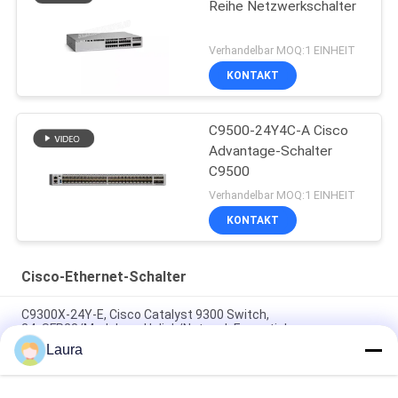
Reihe Netzwerkschalter
Verhandelbar MOQ:1 EINHEIT
KONTAKT
C9500-24Y4C-A Cisco
Advantage-Schalter
C9500
Verhandelbar MOQ:1 EINHEIT
KONTAKT
Cisco-Ethernet-Schalter
C9300X-24Y-E, Cisco Catalyst 9300 Switch,
24xSFP28/Modularer Uplink/Network Essentials
Laura
Cisco C9300X-12Y-E Catalyst 9300X 12-Port 25G SFP28
Switch with Modular Uplinks | Network Essentials