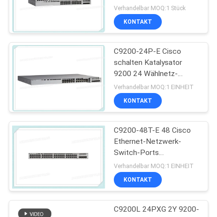
Verhandelbar MOQ:1 Stück
KONTAKT
C9200-24P-E Cisco
schalten Katalysator
9200 24 Wählnetz-
Wesensmerkmale des
Verhandelbar MOQ:1 EINHEIT
Hafen-PoE+
KONTAKT
C9200-48T-E 48 Cisco
Ethernet-Netzwerk-
Switch-Ports
Datenmodulare Uplink-
Verhandelbar MOQ:1 EINHEIT
Optionen
KONTAKT
C9200L 24PXG 2Y 9200-