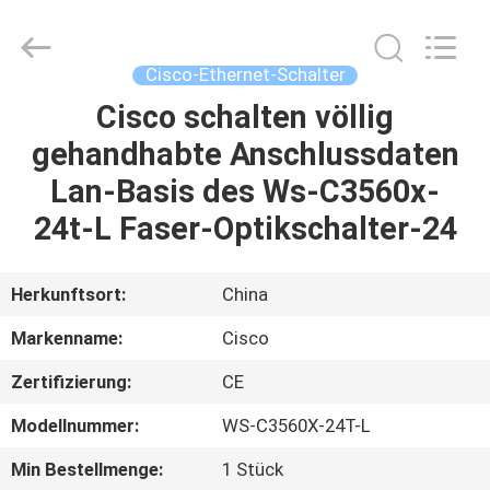
LonRise
Equipment
Co.
Ltd..
All
Cisco-Ethernet-Schalter
Rights
Reserved.
Cisco schalten völlig
ZU
gehandhabte Anschlussdaten
HAUSE
Lan-Basis des Ws-C3560x-
PRODUKTE
24t-L Faser-Optikschalter-24
VIDEOS
Herkunftsort:
China
Markenname:
Cisco
ÜBER
Zertifizierung:
CE
UNS
Modellnummer:
WS-C3560X-24T-L
WERKSBESICHTIGUNG
Min Bestellmenge:
1 Stück