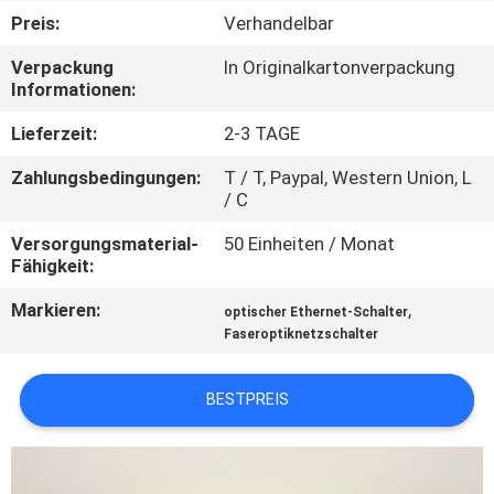
Preis:
Verhandelbar
QUALITÄTSKONTROLLE
Verpackung
In Originalkartonverpackung
Informationen:
KONTAKT
Lieferzeit:
2-3 TAGE
MIT
Zahlungsbedingungen:
T / T, Paypal, Western Union, L
UNS
/ C
Versorgungsmaterial-
50 Einheiten / Monat
NEUIGKEITEN
Fähigkeit:
Markieren:
,
optischer Ethernet-Schalter
RECHTSSACHEN
Faseroptiknetzschalter
SITEMAP
BESTPREIS
DATENSCHUTZRICHTLINIE