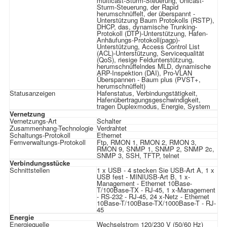
multicast-Sturm-Steuerung, Unicast-
Sturm-Steuerung, der Rapid
herumschnüffelt, der überspannt -
Unterstützung Baum Protokolls (RSTP),
DHCP, das, dynamische Trunking-
Protokoll (DTP)-Unterstützung, Hafen-
Anhäufungs-Protokoll(pagp)-
Unterstützung, Access Control List
(ACL)-Unterstützung, Servicequalität
(QoS), riesige Feldunterstützung,
herumschnüffelndes MLD, dynamische
ARP-Inspektion (DAI), Pro-VLAN
Überspannen - Baum plus (PVST+,
herumschnüffelt)
Statusanzeigen
Hafenstatus, Verbindungstätigkeit,
Hafenübertragungsgeschwindigkeit,
tragen Duplexmodus, Energie, System
Vernetzung
Vernetzungs-Art
Schalter
Zusammenhang-Technologie
Verdrahtet
Schaltungs-Protokoll
Ethernet
Fernverwaltungs-Protokoll
Ftp, RMON 1, RMON 2, RMON 3,
RMON 9, SNMP 1, SNMP 2, SNMP 2c,
SNMP 3, SSH, TFTP, telnet
Verbindungsstücke
Schnittstellen
1 x USB - 4 stecken Sie USB-Art A, 1 x
USB fest - MINIUSB-Art B, 1 x-
Management - Ethernet 10Base-
T/100Base-TX - RJ-45, 1 x-Management
- RS-232 - RJ-45, 24 x-Netz - Ethernet
10Base-T/100Base-TX/1000Base-T - RJ-
45
Energie
Energiequelle
Wechselstrom 120/230 V (50/60 Hz)