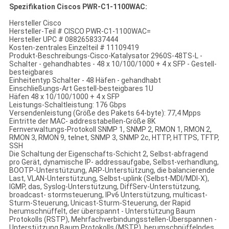
Spezifikation Ciscos PWR-C1-1100WAC:
Hersteller Cisco
Hersteller-Teil # CISCO PWR-C1-1100WAC=
Hersteller UPC # 0882658337444
Kosten-zentrales Einzelteil # 11109419
Produkt-Beschreibungs-Cisco-Katalysator 2960S-48TS-L -
Schalter - gehandhabtes - 48 x 10/100/1000 + 4 x SFP - Gestell-
besteigbares
Einheitentyp Schalter - 48 Häfen - gehandhabt
Einschließungs-Art Gestell-besteigbares 1U
Häfen 48 x 10/100/1000 + 4 x SFP
Leistungs-Schaltleistung: 176 Gbps
Versendenleistung (Größe des Pakets 64-byte): 77,4 Mpps
Eintritte der MAC- addresstabellen-Größe 8K
Fernverwaltungs-Protokoll SNMP 1, SNMP 2, RMON 1, RMON 2,
RMON 3, RMON 9, telnet, SNMP 3, SNMP 2c, HTTP, HTTPS, TFTP,
SSH
Die Schaltung der Eigenschafts-Schicht 2, Selbst-abfragend
pro Gerät, dynamische IP- addressaufgabe, Selbst-verhandlung,
BOOTP-Unterstützung, ARP-Unterstützung, die balancierende
Last, VLAN-Unterstützung, Selbst-uplink (Selbst-MDI/MDI-X),
IGMP, das, Syslog-Unterstützung, DiffServ-Unterstützung,
broadcast- stormsteuerung, IPv6 Unterstützung, multicast-
Sturm-Steuerung, Unicast-Sturm-Steuerung, der Rapid
herumschnüffelt, der überspannt - Unterstützung Baum
Protokolls (RSTP), Mehrfachverbindungsstellen-Überspannen -
Unterstützung Baum Protokolls (MSTP), herumschnüffelndes