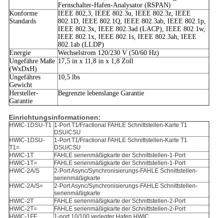
Fernschalter-Hafen-Analysator (RSPAN)
Konforme
IEEE 802,3, IEEE 802.3u, IEEE 802.3z, IEEE
Standards
802.1D, IEEE 802.1Q, IEEE 802.3ab, IEEE 802.1p,
IEEE 802.3x, IEEE 802.3ad (LACP), IEEE 802.1w,
IEEE 802.1x, IEEE 802.1s, IEEE 802.3ah, IEEE
802.1ab (LLDP)
Energie
Wechselstrom 120/230 V (50/60 Hz)
Ungefähre Maße
17,5 in x 11,8 in x 1,8 Zoll
(WxDxH)
Ungefähres
10,5 lbs
Gewicht
Hersteller-
Begrenzte lebenslange Garantie
Garantie
Einrichtungsinformationen:
HWIC-1DSU-T1
1-Port T1/Fractional FAHLE Schnittstellen-Karte T1
DSU/CSU
HWIC-1DSU-
1-Port T1/Fractional FAHLE Schnittstellen-Karte T1
T1=
DSU/CSU
HWIC-1T
FAHLE serienmäßigkarte der Schnittstellen-1-Port
HWIC-1T=
FAHLE serienmäßigkarte der Schnittstellen-1-Port
HWIC-2A/S
2-Port Async/Synchronisierungs-FAHLE Schnittstellen-
serienmäßigkarte
HWIC-2A/S=
2-Port Async/Synchronisierungs-FAHLE Schnittstellen-
serienmäßigkarte
HWIC-2T
FAHLE serienmäßigkarte der Schnittstellen-2-Port
HWIC-2T=
FAHLE serienmäßigkarte der Schnittstellen-2-Port
HWIC-1FE
1-port 10/100 verlegter Hafen HWIC