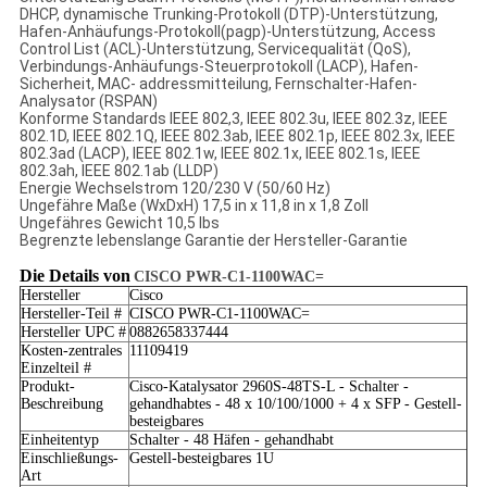
DHCP, dynamische Trunking-Protokoll (DTP)-Unterstützung,
Hafen-Anhäufungs-Protokoll(pagp)-Unterstützung, Access
Control List (ACL)-Unterstützung, Servicequalität (QoS),
Verbindungs-Anhäufungs-Steuerprotokoll (LACP), Hafen-
Sicherheit, MAC- addressmitteilung, Fernschalter-Hafen-
Analysator (RSPAN)
Konforme Standards IEEE 802,3, IEEE 802.3u, IEEE 802.3z, IEEE
802.1D, IEEE 802.1Q, IEEE 802.3ab, IEEE 802.1p, IEEE 802.3x, IEEE
802.3ad (LACP), IEEE 802.1w, IEEE 802.1x, IEEE 802.1s, IEEE
802.3ah, IEEE 802.1ab (LLDP)
Energie Wechselstrom 120/230 V (50/60 Hz)
Ungefähre Maße (WxDxH) 17,5 in x 11,8 in x 1,8 Zoll
Ungefähres Gewicht 10,5 lbs
Begrenzte lebenslange Garantie der Hersteller-Garantie
Die Details von
CISCO PWR-C1-1100WAC=
Hersteller
Cisco
Hersteller-Teil #
CISCO PWR-C1-1100WAC=
Hersteller UPC #
0882658337444
Kosten-zentrales
11109419
Einzelteil #
Produkt-
Cisco-Katalysator 2960S-48TS-L - Schalter -
Beschreibung
gehandhabtes - 48 x 10/100/1000 + 4 x SFP - Gestell-
besteigbares
Einheitentyp
Schalter - 48 Häfen - gehandhabt
Einschließungs-
Gestell-besteigbares 1U
Art