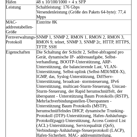
Häfen
48 x 10/100/1000 + 4 x SFP
Leistung
Schaltleistung: 176 Gbps
Versendenleistung (Größe des Pakets 64-byte): 77,4
Mpps
MAC-
Eintritte 8K
addresstabellen-
Größe
Fernverwaltungs-
SNMP 1, SNMP 2, RMON 1, RMON 2, RMON 3,
Protokoll
RMON 9, telnet, SNMP 3, SNMP 2c, HTTP, HTTPS,
TFTP, SSH
Eigenschaften
Die Schaltung der Schicht 2, Selbst-abfragend pro
Gerät, dynamische IP- addressaufgabe, Selbst-
verhandlung, BOOTP-Unterstützung, ARP-
Unterstützung, die balancierende Last, VLAN-
Unterstützung, Selbst-uplink (Selbst-MDI/MDI-X),
IGMP, das, Syslog-Unterstützung, DiffServ-
Unterstützung, broadcast- stormsteuerung, IPv6
Unterstützung, multicast-Sturm-Steuerung, Unicast-
Sturm-Steuerung, der Rapid herumschnüffelt, der
überspannt - Unterstützung Baum Protokolls (RSTP),
Mehrfachverbindungsstellen-Überspannen -
Unterstützung Baum Protokolls (MSTP),
herumschnüffelndes DHCP, dynamische Trunking-
Protokoll (DTP)-Unterstützung, Hafen-Anhäufungs-
Protokoll(pagp)-Unterstützung, Access Control List
(ACL)-Unterstützung, Servicequalität (QoS),
Verbindungs-Anhäufungs-Steuerprotokoll (LACP),
Hafen-Sicherheit, MAC- addressmitteilung,