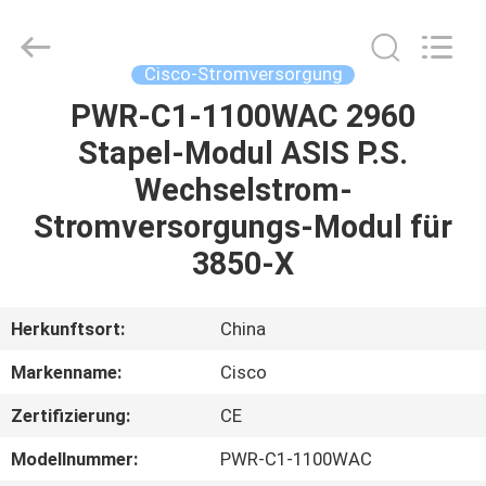
LonRise
Equipment
Co.
Ltd..
All
Cisco-Stromversorgung
Rights
Reserved.
PWR-C1-1100WAC 2960
ZU
Stapel-Modul ASIS P.S.
HAUSE
Wechselstrom-
PRODUKTE
Stromversorgungs-Modul für
3850-X
VIDEOS
Herkunftsort:
China
ÜBER
Markenname:
Cisco
UNS
Zertifizierung:
CE
WERKSBESICHTIGUNG
Modellnummer:
PWR-C1-1100WAC