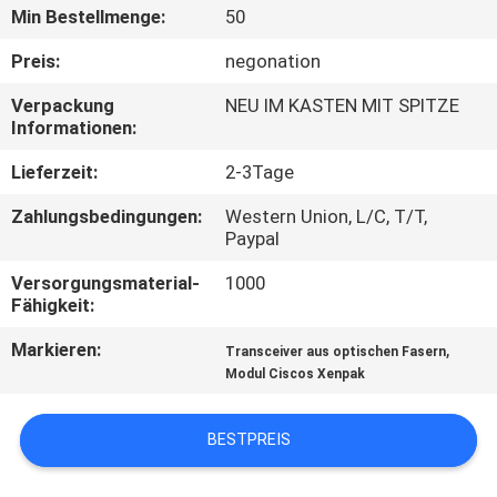
Min Bestellmenge:
50
QUALITÄTSKONTROLLE
Preis:
negonation
Verpackung
NEU IM KASTEN MIT SPITZE
KONTAKT
Informationen:
MIT
Lieferzeit:
2-3Tage
UNS
Zahlungsbedingungen:
Western Union, L/C, T/T,
Paypal
NEUIGKEITEN
Versorgungsmaterial-
1000
Fähigkeit:
RECHTSSACHEN
Markieren:
,
Transceiver aus optischen Fasern
Modul Ciscos Xenpak
SITEMAP
BESTPREIS
DATENSCHUTZRICHTLINIE