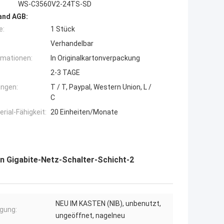
WS-C3560V2-24TS-SD
and AGB:
e:
1 Stück
Verhandelbar
rmationen:
In Originalkartonverpackung
2-3 TAGE
ngen:
T / T, Paypal, Western Union, L /
C
ial-Fähigkeit:
20 Einheiten/Monate
 Gigabite-Netz-Schalter-Schicht-2
NEU IM KASTEN (NIB), unbenutzt,
gung:
ungeöffnet, nagelneu