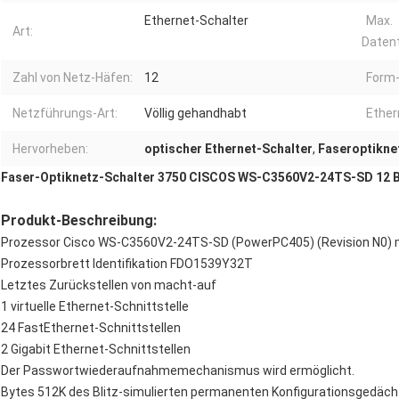
Ethernet-Schalter
Max.
Art:
Datent
Zahl von Netz-Häfen:
12
Form-
Netzführungs-Art:
Völlig gehandhabt
Ether
Hervorheben:
optischer Ethernet-Schalter
,
Faseroptikne
Faser-Optiknetz-Schalter 3750 CISCOS WS-C3560V2-24TS-SD 12 B
Produkt-Beschreibung:
Prozessor Cisco WS-C3560V2-24TS-SD (PowerPC405) (Revision N0) m
Prozessorbrett Identifikation FDO1539Y32T
Letztes Zurückstellen von macht-auf
1 virtuelle Ethernet-Schnittstelle
24 FastEthernet-Schnittstellen
2 Gigabit Ethernet-Schnittstellen
Der Passwortwiederaufnahmemechanismus wird ermöglicht.
Bytes 512K des Blitz-simulierten permanenten Konfigurationsgedäch