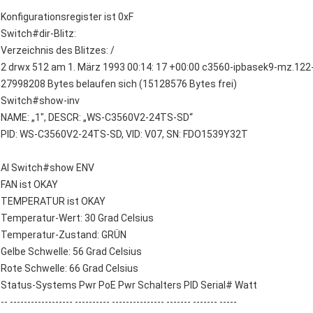
Konfigurationsregister ist 0xF
Switch#dir-Blitz:
Verzeichnis des Blitzes: /
2 drwx 512 am 1. März 1993 00:14: 17 +00:00 c3560-ipbasek9-mz.122
27998208 Bytes belaufen sich (15128576 Bytes frei)
Switch#show-inv
NAME: „1", DESCR: „WS-C3560V2-24TS-SD“
PID: WS-C3560V2-24TS-SD, VID: V07, SN: FDO1539Y32T
Al Switch#show ENV
FAN ist OKAY
TEMPERATUR ist OKAY
Temperatur-Wert: 30 Grad Celsius
Temperatur-Zustand: GRÜN
Gelbe Schwelle: 56 Grad Celsius
Rote Schwelle: 66 Grad Celsius
Status-Systems Pwr PoE Pwr Schalters PID Serial# Watt
-- ------------------ ---------- --------------- ------- ------- -----