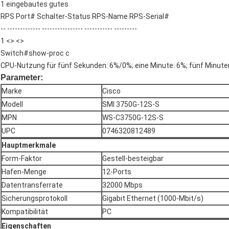
1 eingebautes gutes
RPS Port# Schalter-Status RPS-Name RPS-Serial#
-- ------------- ---------------- ----------- ---------
1 <> <>
Switch#show-proc c
CPU-Nutzung für fünf Sekunden: 6%/0%; eine Minute: 6%; fünf Minute
Parameter:
Marke
Cisco
Modell
SMI 3750G-12S-S
MPN
WS-C3750G-12S-S
UPC
0746320812489
Hauptmerkmale
Form-Faktor
Gestell-besteigbar
Hafen-Menge
12-Ports
Datentransferrate
32000 Mbps
Sicherungsprotokoll
Gigabit Ethernet (1000-Mbit/s)
Kompatibilität
PC
Eigenschaften