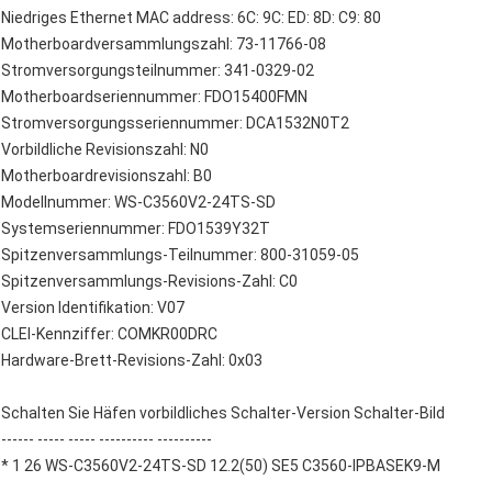
Niedriges Ethernet MAC address: 6C: 9C: ED: 8D: C9: 80
Motherboardversammlungszahl: 73-11766-08
Stromversorgungsteilnummer: 341-0329-02
Motherboardseriennummer: FDO15400FMN
Stromversorgungsseriennummer: DCA1532N0T2
Vorbildliche Revisionszahl: N0
Motherboardrevisionszahl: B0
Modellnummer: WS-C3560V2-24TS-SD
Systemseriennummer: FDO1539Y32T
Spitzenversammlungs-Teilnummer: 800-31059-05
Spitzenversammlungs-Revisions-Zahl: C0
Version Identifikation: V07
CLEI-Kennziffer: COMKR00DRC
Hardware-Brett-Revisions-Zahl: 0x03
Schalten Sie Häfen vorbildliches Schalter-Version Schalter-Bild
------ ----- ----- ---------- ----------
* 1 26 WS-C3560V2-24TS-SD 12.2(50) SE5 C3560-IPBASEK9-M