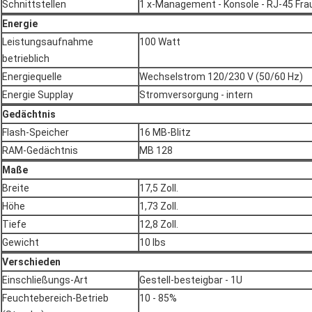
Schnittstellen
1 x-Management - Konsole - RJ-45 Frau
Energie
Leistungsaufnahme
100 Watt
betrieblich
Energiequelle
Wechselstrom 120/230 V (50/60 Hz)
Energie Supplay
Stromversorgung - intern
Gedächtnis
Flash-Speicher
16 MB-Blitz
RAM-Gedächtnis
MB 128
Maße
Breite
17,5 Zoll.
Höhe
1,73 Zoll.
Tiefe
12,8 Zoll.
Gewicht
10 lbs
Verschieden
Einschließungs-Art
Gestell-besteigbar - 1U
Feuchtebereich-Betrieb
10 - 85%