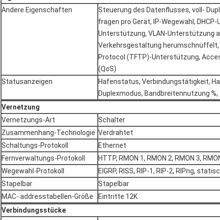
Andere Eigenschaften
Steuerung des Datenflusses, voll- Dupl
fragen pro Gerät, IP-Wegewahl, DHCP-
Unterstützung, VLAN-Unterstützung ab,
Verkehrsgestaltung herumschnüffelt, st
Protocol (TFTP)-Unterstützung, Access
(QoS)
Statusanzeigen
Hafenstatus, Verbindungstätigkeit, H
Duplexmodus, Bandbreitennutzung %,
Vernetzung
Vernetzungs-Art
Schalter
Zusammenhang-Technologie
Verdrahtet
Schaltungs-Protokoll
Ethernet
Fernverwaltungs-Protokoll
HTTP, RMON 1, RMON 2, RMON 3, RMON 
Wegewahl-Protokoll
EIGRP, RISS, RIP-1, RIP-2, RIPng, stat
Stapelbar
Stapelbar
MAC- addresstabellen-Größe
Eintritte 12K
Verbindungsstücke