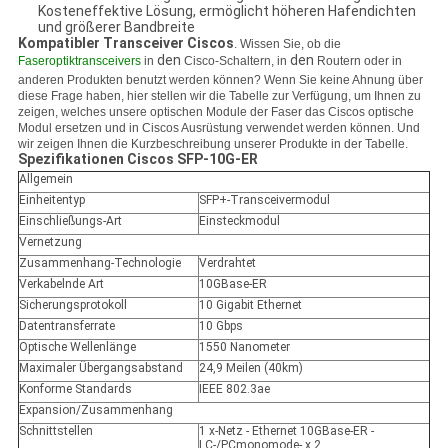
Kosteneffektive Lösung, ermöglicht höheren Hafendichten
und größerer Bandbreite
Kompatibler Transceiver Ciscos
. Wissen Sie, ob die
den
den
Faseroptiktransceivers
in
Cisco-Schaltern, in
Routern oder in
anderen Produkten benutzt werden können? Wenn Sie keine Ahnung über
diese Frage haben, hier stellen wir die Tabelle zur Verfügung, um Ihnen zu
zeigen, welches unsere optischen Module der Faser das Ciscos optische
Modul ersetzen und in Ciscos Ausrüstung verwendet werden können. Und
wir zeigen Ihnen die Kurzbeschreibung unserer Produkte in der Tabelle.
Spezifikationen
Ciscos
SFP-10G-ER
Allgemein
Einheitentyp
SFP+-Transceivermodul
Einschließungs-Art
Einsteckmodul
Vernetzung
Zusammenhang-Technologie
Verdrahtet
Verkabelnde Art
10GBase-ER
Sicherungsprotokoll
10 Gigabit Ethernet
Datentransferrate
10 Gbps
Optische Wellenlänge
1550 Nanometer
Maximaler Übergangsabstand
24,9 Meilen (40km)
Konforme Standards
IEEE 802.3ae
Expansion/Zusammenhang
Schnittstellen
1 x-Netz - Ethernet 10GBase-ER -
LC-/PCmonomode- x 2