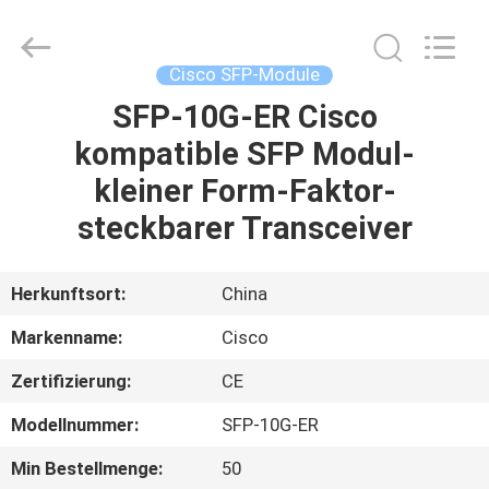
LonRise
Equipment
Co.
Ltd..
All
Cisco SFP-Module
Rights
Reserved.
SFP-10G-ER Cisco
ZU
kompatible SFP Modul-
HAUSE
kleiner Form-Faktor-
PRODUKTE
steckbarer Transceiver
VIDEOS
Herkunftsort:
China
Markenname:
Cisco
ÜBER
Zertifizierung:
CE
UNS
Modellnummer:
SFP-10G-ER
WERKSBESICHTIGUNG
Min Bestellmenge:
50