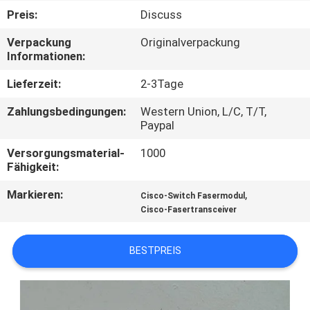
Preis:
Discuss
QUALITÄTSKONTROLLE
Verpackung
Originalverpackung
Informationen:
KONTAKT
Lieferzeit:
2-3Tage
MIT
Zahlungsbedingungen:
Western Union, L/C, T/T,
UNS
Paypal
Versorgungsmaterial-
1000
NEUIGKEITEN
Fähigkeit:
Markieren:
,
Cisco-Switch Fasermodul
RECHTSSACHEN
Cisco-Fasertransceiver
SITEMAP
BESTPREIS
DATENSCHUTZRICHTLINIE