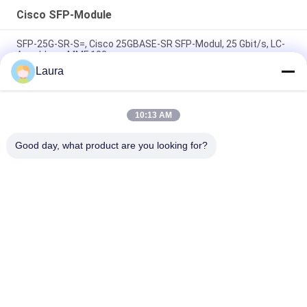
Cisco SFP-Module
SFP-25G-SR-S=, Cisco 25GBASE-SR SFP-Modul, 25 Gbit/s, LC-
Anschluss, MMF 100 m
Laura
Cisco GLC-TE= 1000BASE-T SFP Kupfer RJ45 Transceiver-
Modul
10:13 AM
SFP-10/25G-CSR-S=, Cisco SFP-Modul, 10/25G, 300 m, LC
Duplex
Good day, what product are you looking for?
Beliebte Kategorien
Alle
Optisches 
Optischer 
Transceivermodul
Transceiver Sfp
Industrielle 
Cisco SFP-Module
Steuerung PLC
Cisco-Ethernet-
Modul Huaweis SFP