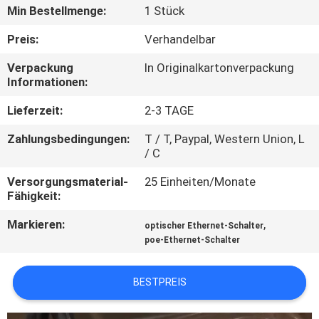
Min Bestellmenge:
1 Stück
QUALITÄTSKONTROLLE
Preis:
Verhandelbar
Verpackung
In Originalkartonverpackung
KONTAKT
Informationen:
MIT
Lieferzeit:
2-3 TAGE
UNS
Zahlungsbedingungen:
T / T, Paypal, Western Union, L
/ C
NEUIGKEITEN
Versorgungsmaterial-
25 Einheiten/Monate
Fähigkeit:
RECHTSSACHEN
Markieren:
,
optischer Ethernet-Schalter
poe-Ethernet-Schalter
SITEMAP
BESTPREIS
DATENSCHUTZRICHTLINIE