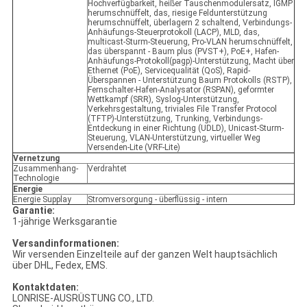
Hochverfügbarkeit, heißer Tauschenmodulersatz, IGMP
herumschnüffelt, das, riesige Feldunterstützung
herumschnüffelt, überlagern 2 schaltend, Verbindungs-
Anhäufungs-Steuerprotokoll (LACP), MLD, das,
multicast-Sturm-Steuerung, Pro-VLAN herumschnüffelt,
das überspannt - Baum plus (PVST+), PoE+, Hafen-
Anhäufungs-Protokoll(pagp)-Unterstützung, Macht über
Ethernet (PoE), Servicequalität (QoS), Rapid-
Überspannen - Unterstützung Baum Protokolls (RSTP),
Fernschalter-Hafen-Analysator (RSPAN), geformter
Wettkampf (SRR), Syslog-Unterstützung,
Verkehrsgestaltung, triviales File Transfer Protocol
(TFTP)-Unterstützung, Trunking, Verbindungs-
Entdeckung in einer Richtung (UDLD), Unicast-Sturm-
Steuerung, VLAN-Unterstützung, virtueller Weg
Versenden-Lite (VRF-Lite)
Vernetzung
Zusammenhang-
Verdrahtet
Technologie
Energie
Energie Supplay
Stromversorgung - überflüssig - intern
Garantie:
1-jährige Werksgarantie
Versandinformationen:
Wir versenden Einzelteile auf der ganzen Welt hauptsächlich
über DHL, Fedex, EMS.
Kontaktdaten:
LONRISE-AUSRÜSTUNG CO., LTD.