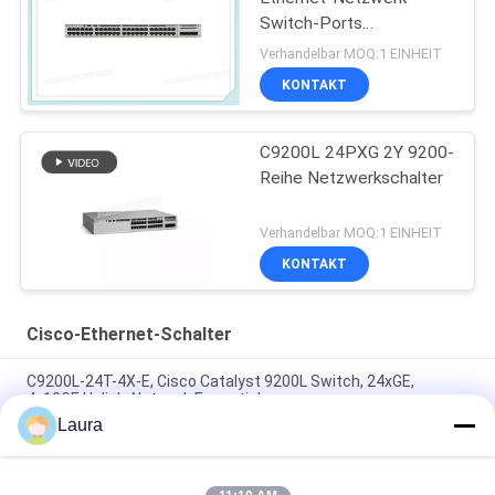
Switch-Ports
Datenmodulare Uplink-
Verhandelbar MOQ:1 EINHEIT
Optionen
KONTAKT
C9200L 24PXG 2Y 9200-
Reihe Netzwerkschalter
Verhandelbar MOQ:1 EINHEIT
KONTAKT
Cisco-Ethernet-Schalter
C9200L-24T-4X-E, Cisco Catalyst 9200L Switch, 24xGE,
4x10GE Uplink, Network Essentials
Laura
C9300L-24T-4G-E, Cisco Catalyst 9300 Switch, 24x1G
Kupfer/4x1G SFP/nur Daten