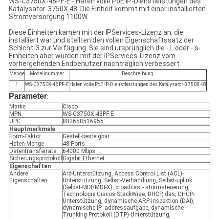
WS-C3750X-48PF-E - Hafen volle PoE IP-Dienstleistungen des
Katalysator-3750X 48. Die Einheit kommt mit einer installierten
Stromversorgung 1100W.
Diese Einheiten kamen mit der IPServices-Lizenz an, die
installiert war und stellten den vollen Eigenschaftssatz der
Schicht-3 zur Verfügung. Sie sind ursprünglich die - L oder - s-
Einheiten aber wurden mit der IPServices-Lizenz vom
vorhergehenden Endbenutzer nachträglich verbessert.
Menge
Modellnummer
Beschreibung
1
WS-C3750X-48PF-E
Hafen volle PoE IP-Dienstleistungen des Katalysator-3750X 48
Parameter
:
Marke
Cisco
MPN
WS-C3750X-48PF-E
UPC
882658516955
Hauptmerkmale
Form-Faktor
Gestell-besteigbar
Hafen-Menge
48-Ports
Datentransferrate
64000 Mbps
Sicherungsprotokoll
Gigabit Ethernet
Eigenschaften
Andere
Arp-Unterstützung, Access Control List (ACL)-
Eigenschaften
Unterstützung, Selbst-Verhandlung, Selbst-uplink
(Selbst-MDI/MDI-X), broadcast- stormsteuerung,
Technologie Ciscos StackWise, DHCP, das, DHCP-
Unterstützung, dynamische ARP-Inspektion (DAI),
dynamische IP- addressaufgabe, dynamische
Trunking-Protokoll (DTP)-Unterstützung,