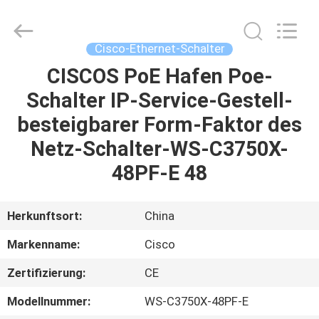
LonRise
Equipment
Co.
Ltd..
All
Cisco-Ethernet-Schalter
Rights
Reserved.
CISCOS PoE Hafen Poe-
ZU
Schalter IP-Service-Gestell-
HAUSE
besteigbarer Form-Faktor des
PRODUKTE
Netz-Schalter-WS-C3750X-
48PF-E 48
VIDEOS
Herkunftsort:
China
ÜBER
Markenname:
Cisco
UNS
Zertifizierung:
CE
WERKSBESICHTIGUNG
Modellnummer:
WS-C3750X-48PF-E