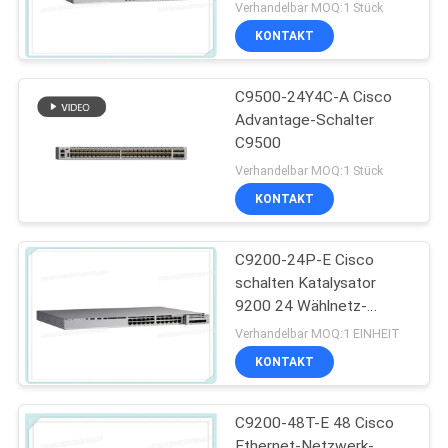
Verhandelbar MOQ:1 Stück
KONTAKT
C9500-24Y4C-A Cisco
Advantage-Schalter
C9500
Verhandelbar MOQ:1 Stück
KONTAKT
C9200-24P-E Cisco
schalten Katalysator
9200 24 Wählnetz-
Wesensmerkmale des
Verhandelbar MOQ:1 EINHEIT
Hafen-PoE+
KONTAKT
C9200-48T-E 48 Cisco
Ethernet-Netzwerk-