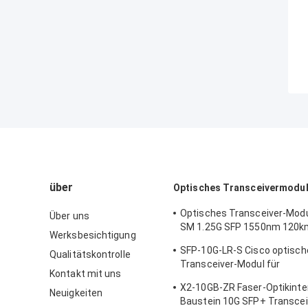
über
Optisches Transceivermodu
Optisches Transceiver-Mod
Über uns
SM 1.25G SFP 1550nm 120k
Werksbesichtigung
Ciscos
SFP-10G-LR-S Cisco optisch
Qualitätskontrolle
Transceiver-Modul für
Kontakt mit uns
Rechenzentrum/Unternehm
X2-10GB-ZR Faser-Optikinte
Verdrahtungs-Wandschrank
Neuigkeiten
Baustein 10G SFP+ Transcei