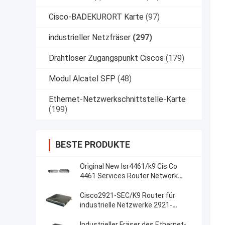
Cisco-BADEKURORT Karte
(97)
industrieller Netzfräser
(297)
Drahtloser Zugangspunkt Ciscos
(179)
Modul Alcatel SFP
(48)
Ethernet-Netzwerkschnittstelle-Karte
(199)
BESTE PRODUKTE
Original New Isr4461/k9 Cis Co
4461 Services Router Network
PouterISR4461/K9
Cisco2921-SEC/K9 Router für
industrielle Netzwerke 2921-
SEC/K9
Industrieller Fräser des Ethernet-