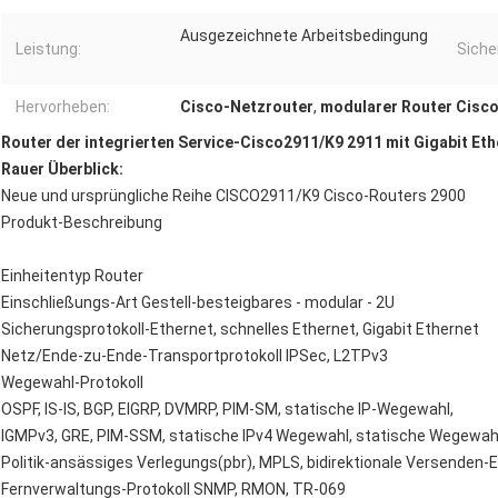
Ausgezeichnete Arbeitsbedingung
Leistung:
Siche
Hervorheben:
Cisco-Netzrouter
,
modularer Router Cisc
Router der integrierten Service-Cisco2911/K9 2911 mit Gigabit Et
Rauer Überblick:
Neue und ursprüngliche Reihe CISCO2911/K9 Cisco-Routers 2900
Produkt-Beschreibung
Einheitentyp Router
Einschließungs-Art Gestell-besteigbares - modular - 2U
Sicherungsprotokoll-Ethernet, schnelles Ethernet, Gigabit Ethernet
Netz/Ende-zu-Ende-Transportprotokoll IPSec, L2TPv3
Wegewahl-Protokoll
OSPF, IS-IS, BGP, EIGRP, DVMRP, PIM-SM, statische IP-Wegewahl,
IGMPv3, GRE, PIM-SSM, statische IPv4 Wegewahl, statische Wegewahl
Politik-ansässiges Verlegungs(pbr), MPLS, bidirektionale Versenden-
Fernverwaltungs-Protokoll SNMP, RMON, TR-069