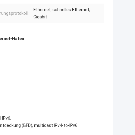
Ethernet, schnelles Ethernet,
rungsprotokoll::
Gigabit
o
hernet-Hafen
 IPv6,
Entdeckung (BFD), multicast IPv4-to-IPv6