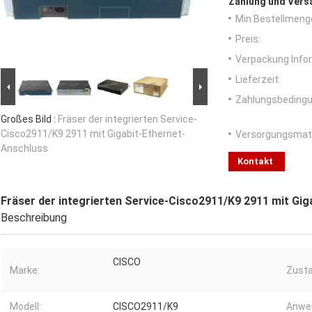
Zahlung und Vers
Min Bestellmeng
Preis:
Verpackung Info
Lieferzeit:
Zahlungsbedingu
Großes Bild :
Fräser der integrierten Service-
Cisco2911/K9 2911 mit Gigabit-Ethernet-
Versorgungsmater
Anschluss
Kontakt
Fräser der integrierten Service-Cisco2911/K9 2911 mit Gi
Beschreibung
CISCO
Marke:
Zusta
Modell:
CISCO2911/K9
Anwe