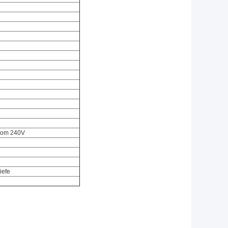
rom 240V
iefe