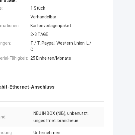
and AGB:
e:
1 Stück
Verhandelbar
rmationen:
Kartonvorlagenpaket
2-3 TAGE
ngen:
T / T, Paypal, Western Union, L /
C
ial-Fähigkeit:
25 Einheiten/Monate
gabit-Ethernet-Anschluss
NEU IN BOX (NIB), unbenutzt,
nd:
ungeöffnet, brandneue
ndung:
Unternehmen