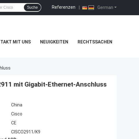
Referenzen
|
German
Suche
TAKT MIT UNS
NEUIGKEITEN
RECHTSSACHEN
chluss
2911 mit Gigabit-Ethernet-Anschluss
China
Cisco
CE
CISCO2911/K9