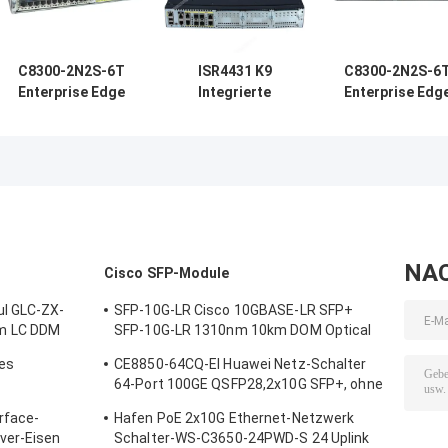
C8300-2N2S-6T
ISR4431 K9
C8300-2N2S-6
Enterprise Edge
Integrierte
Enterprise Edg
Router, 6 × 1G
Dienste Gigabit
Router, 6 × 1G
Gigabit RJ45-
Ethernet-
Gigabit RJ45-
Ports, 2NIM +
Netzwerk-Router
Ports, 2NIM +
2SM Modular
bereit für den
2SM Modular
Slots, doppelte
Einsatz
Slots, doppelt
Redundante
Redundante
Leistung, SD-
Leistung, SD-
WAN bereit
WAN bereit
NA
l
Cisco SFP-Module
ul GLC-ZX-
SFP-10G-LR Cisco 10GBASE-LR SFP+
m LC DDM
SFP-10G-LR 1310nm 10km DOM Optical
Transceiver Modul
es
CE8850-64CQ-EI Huawei Netz-Schalter
64-Port 100GE QSFP28,2x10G SFP+, ohne
ens-
Fan
rface-
Hafen PoE 2x10G Ethernet-Netzwerk
ver-Eisen
Schalter-WS-C3650-24PWD-S 24 Uplink