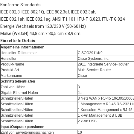
Konforme Standards
IEEE 802,3, IEEE 802.1Q, IEEE 802.3af, IEEE 802.3ah,
IEEE 802.1ah, IEEE 802.1ag, ANSI T1.101, ITU-T G.823, ITU-T G.824
Energie Wechselstrom 120/230 V (50/60 Hz)
Maße (WxDxH) 43,8 cm x 30,5 cm x 8,9 cm
Einzelteile Detais:
Allgemeine Informationen
Hersteller-Teilnummer
CISCO2911/K9
Hersteller
Cisco Systems, Inc.
Produkt-Name
2911 integrierte Service-Router
Produkt-Art
Multi Service-Router
Markenname
Cisco
Schnittstellen/Häfen
Zahl von Häfen
3
Gigabit Ethernet-Hafen
Ja
Schnittstellen/Häfen
3 Netz WAN x RJ-45 10/100/1000
Schnittstellen/Häfen
1 Management x RJ-45 RS-232 Hil
Schnittstellen/Häfen
1 Konsolen-Management x RJ-45
Schnittstellen/Häfen
1 x-Art Management B USB
Schnittstellen/Häfen
2 x-Art USB
Input-/Outputexpansionen
Zahl von Erweiterungsschächten
10