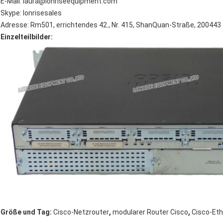
E-Mail: laura@lonriseequipment.com
Skype: lonrisesales
Adresse: Rm501, errichtendes 42., Nr. 415, ShanQuan-Straße, 200443 
Einzelteilbilder:
,
,
Größe und Tag:
Cisco-Netzrouter
modularer Router Cisco
Cisco-Eth