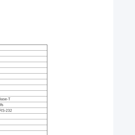
Base-T
fs
 RS-232