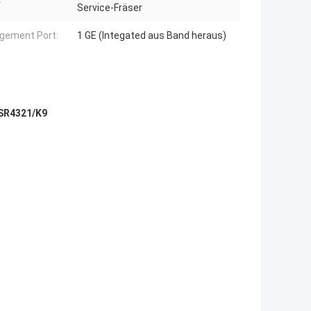
Service-Fräser
gement Port:
1 GE (Integated aus Band heraus)
ISR4321/K9