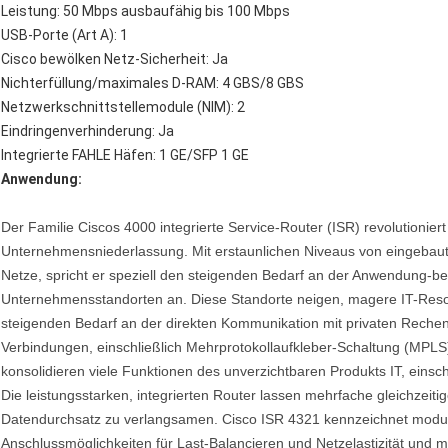
Leistung: 50 Mbps ausbaufähig bis 100 Mbps
USB-Porte (Art A): 1
Cisco bewölken Netz-Sicherheit: Ja
Nichterfüllung/maximales D-RAM: 4 GBS/8 GBS
Netzwerkschnittstellemodule (NIM): 2
Eindringenverhinderung: Ja
Integrierte FAHLE Häfen: 1 GE/SFP 1 GE
Anwendung:
Der Familie Ciscos 4000 integrierte Service-Router (ISR) revolutioni
Unternehmensniederlassung. Mit erstaunlichen Niveaus von eingebaut
Netze, spricht er speziell den steigenden Bedarf an der Anwendung-be
Unternehmensstandorten an. Diese Standorte neigen, magere IT-Reso
steigenden Bedarf an der direkten Kommunikation mit privaten Rech
Verbindungen, einschließlich Mehrprotokollaufkleber-Schaltung (MPLS
konsolidieren viele Funktionen des unverzichtbaren Produkts IT, einsc
Die leistungsstarken, integrierten Router lassen mehrfache gleichzeit
Datendurchsatz zu verlangsamen. Cisco ISR 4321 kennzeichnet modula
Anschlussmöglichkeiten für Last-Balancieren und Netzelastizität und m