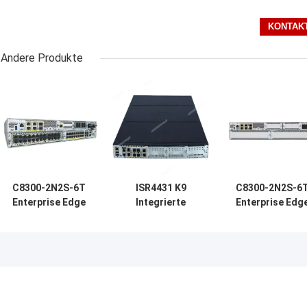
Andere Produkte
C8300-2N2S-6T
ISR4431 K9
C8300-2N2S-6
Enterprise Edge
Integrierte
Enterprise Edg
Router, 6 × 1G
Dienste Gigabit
Router, 6 × 1G
Gigabit RJ45-
Ethernet-
Gigabit RJ45-
Ports, 2NIM +
Netzwerk-Router
Ports, 2NIM +
2SM Modular
bereit für den
2SM Modular
Slots, doppelte
Einsatz
Slots, doppelt
Redundante
Redundante
Leistung, SD-
Leistung, SD-