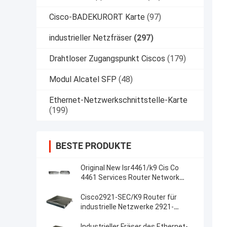
Cisco-BADEKURORT Karte
(97)
industrieller Netzfräser
(297)
Drahtloser Zugangspunkt Ciscos
(179)
Modul Alcatel SFP
(48)
Ethernet-Netzwerkschnittstelle-Karte
(199)
BESTE PRODUKTE
Original New Isr4461/k9 Cis Co
4461 Services Router Network
PouterISR4461/K9
Cisco2921-SEC/K9 Router für
industrielle Netzwerke 2921-
SEC/K9
Industrieller Fräser des Ethernet-