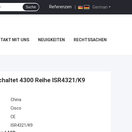
Referenzen
|
German
Suche
TAKT MIT UNS
NEUIGKEITEN
RECHTSSACHEN
9
haltet 4300 Reihe ISR4321/K9
China
Cisco
CE
ISR4321/K9