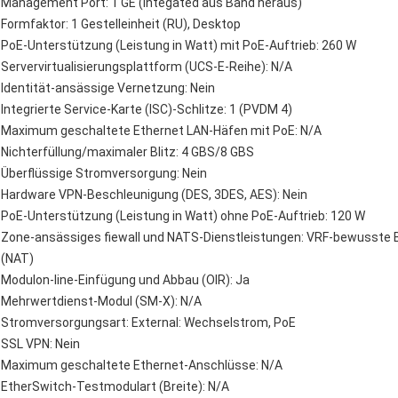
Management Port: 1 GE (Integated aus Band heraus)
Formfaktor: 1 Gestelleinheit (RU), Desktop
PoE-Unterstützung (Leistung in Watt) mit PoE-Auftrieb: 260 W
Servervirtualisierungsplattform (UCS-E-Reihe): N/A
Identität-ansässige Vernetzung: Nein
Integrierte Service-Karte (ISC)-Schlitze: 1 (PVDM 4)
Maximum geschaltete Ethernet LAN-Häfen mit PoE: N/A
Nichterfüllung/maximaler Blitz: 4 GBS/8 GBS
Überflüssige Stromversorgung: Nein
Hardware VPN-Beschleunigung (DES, 3DES, AES): Nein
PoE-Unterstützung (Leistung in Watt) ohne PoE-Auftrieb: 120 W
Zone-ansässiges fiewall und NATS-Dienstleistungen: VRF-bewusst
(NAT)
Modulon-line-Einfügung und Abbau (OIR): Ja
Mehrwertdienst-Modul (SM-X): N/A
Stromversorgungsart: External: Wechselstrom, PoE
SSL VPN: Nein
Maximum geschaltete Ethernet-Anschlüsse: N/A
EtherSwitch-Testmodulart (Breite): N/A