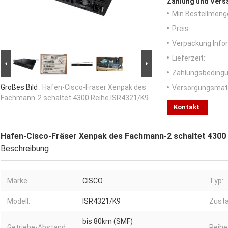
Zahlung und Vers
Min Bestellmeng
Preis:
Verpackung Info
Lieferzeit:
Zahlungsbedingu
Großes Bild :
Hafen-Cisco-Fräser Xenpak des
Versorgungsmater
Fachmann-2 schaltet 4300 Reihe ISR4321/K9
Kontakt
Hafen-Cisco-Fräser Xenpak des Fachmann-2 schaltet 4300
Beschreibung
Marke:
CISCO
Typ:
Modell:
ISR4321/K9
Zusta
bis 80km (SMF)
Getriebe-Abstand:
Reihe