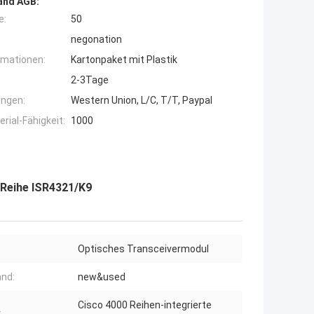
and AGB:
e:
50
negonation
rmationen:
Kartonpaket mit Plastik
2-3Tage
ngen:
Western Union, L/C, T/T, Paypal
ial-Fähigkeit:
1000
 Reihe ISR4321/K9
Optisches Transceivermodul
nd:
new&used
Cisco 4000 Reihen-integrierte
: