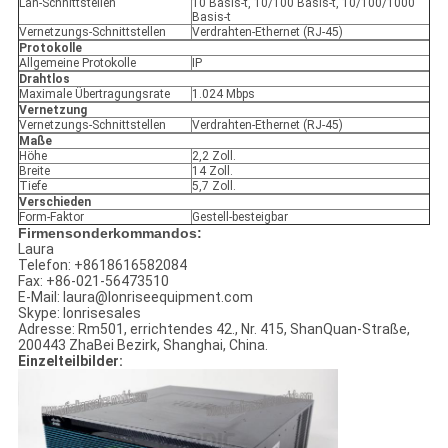
Lan-Schnittstellen
10 Basis-t, 10/100 Basis-t, 10/100/1000
Basis-t
Vernetzungs-Schnittstellen
Verdrahten-Ethernet (RJ-45)
Protokolle
Allgemeine Protokolle
IP
Drahtlos
Maximale Übertragungsrate
1.024 Mbps
Vernetzung
Vernetzungs-Schnittstellen
Verdrahten-Ethernet (RJ-45)
Maße
Höhe
2,2 Zoll.
Breite
14 Zoll.
Tiefe
5,7 Zoll.
Verschieden
Form-Faktor
Gestell-besteigbar
Firmensonderkommandos:
Laura
Telefon: +8618616582084
Fax: +86-021-56473510
E-Mail: laura@lonriseequipment.com
Skype: lonrisesales
Adresse: Rm501, errichtendes 42., Nr. 415, ShanQuan-Straße,
200443 ZhaBei Bezirk, Shanghai, China.
Einzelteilbilder: