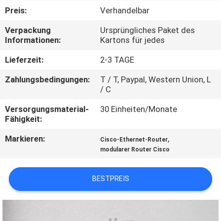
Preis:
Verhandelbar
QUALITÄTSKONTROLLE
Verpackung
Ursprüngliches Paket des
Informationen:
Kartons für jedes
KONTAKT
Lieferzeit:
2-3 TAGE
MIT
Zahlungsbedingungen:
T / T, Paypal, Western Union, L
UNS
/ C
Versorgungsmaterial-
30 Einheiten/Monate
NEUIGKEITEN
Fähigkeit:
Markieren:
,
Cisco-Ethernet-Router
RECHTSSACHEN
modularer Router Cisco
SITEMAP
BESTPREIS
DATENSCHUTZRICHTLINIE