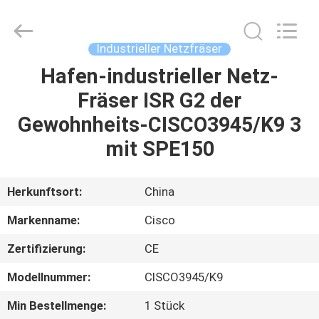
LonRise
Equipment
Co.
Ltd..
All
Industrieller Netzfräser
Rights
Reserved.
Hafen-industrieller Netz-
ZU
Fräser ISR G2 der
HAUSE
Gewohnheits-CISCO3945/K9 3
PRODUKTE
mit SPE150
VIDEOS
Herkunftsort:
China
Markenname:
Cisco
ÜBER
Zertifizierung:
CE
UNS
Modellnummer:
CISCO3945/K9
WERKSBESICHTIGUNG
Min Bestellmenge:
1 Stück