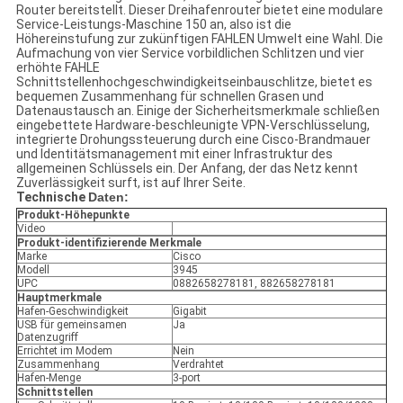
Router bereitstellt. Dieser Dreihafenrouter bietet eine modulare
Service-Leistungs-Maschine 150 an, also ist die
Höhereinstufung zur zukünftigen FAHLEN Umwelt eine Wahl. Die
Aufmachung von vier Service vorbildlichen Schlitzen und vier
erhöhte FAHLE
Schnittstellenhochgeschwindigkeitseinbauschlitze, bietet es
bequemen Zusammenhang für schnellen Grasen und
Datenaustausch an. Einige der Sicherheitsmerkmale schließen
eingebettete Hardware-beschleunigte VPN-Verschlüsselung,
integrierte Drohungssteuerung durch eine Cisco-Brandmauer
und Identitätsmanagement mit einer Infrastruktur des
allgemeinen Schlüssels ein. Der Anfang, der das Netz kennt
Zuverlässigkeit surft, ist auf Ihrer Seite.
Technische
Daten:
Produkt-Höhepunkte
Video
Produkt-identifizierende Merkmale
Marke
Cisco
Modell
3945
UPC
0882658278181, 882658278181
Hauptmerkmale
Hafen-Geschwindigkeit
Gigabit
USB für gemeinsamen
Ja
Datenzugriff
Errichtet im Modem
Nein
Zusammenhang
Verdrahtet
Hafen-Menge
3-port
Schnittstellen