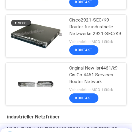
KONTAKT
Cisco2921-SEC/K9
Router für industrielle
Netzwerke 2921-SEC/K9
Verhandelbar MOQ:1 Stück
KONTAKT
Original New Isr4461/k9
Cis Co 4461 Services
Router Network
PouterISR4461/K9
Verhandelbar MOQ:1 Stück
KONTAKT
industrieller Netzfräser
NOKIA 474074A.101 FYGC GNSS GPS DUAL BAND RECEIVER