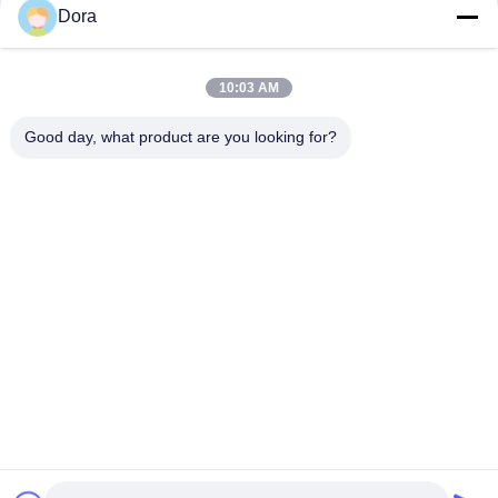
Dora
CR5D0EFGFM70, Huawei CloudEngine 16800 Switch-Zubehör,
24x100/1000Base-X SFP, MACsec, flexible Karte
10:03 AM
CR5D0SRUAI70, Huawei NetEngine 8000 Hauptsteuerplatine,
32G Speicher/SRUA-1 TA-F/Hauptbehandlungsplatine A18A
Good day, what product are you looking for?
Beliebte Kategorien
Alle
Optisches 
Optischer 
Transceivermodul
Transceiver Sfp
Industrielle 
Cisco SFP-Module
Steuerung PLC
Cisco-Ethernet-
Modul Huaweis SFP
Schalter
Huawei-Netz-
Videokonferenz-
Schalter
Endpunkte