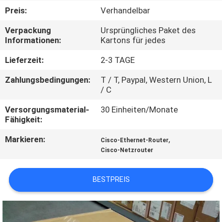
Preis:
Verhandelbar
QUALITÄTSKONTROLLE
Verpackung
Ursprüngliches Paket des
Informationen:
Kartons für jedes
KONTAKT
Lieferzeit:
2-3 TAGE
MIT
Zahlungsbedingungen:
T / T, Paypal, Western Union, L
UNS
/ C
Versorgungsmaterial-
30 Einheiten/Monate
NEUIGKEITEN
Fähigkeit:
Markieren:
,
Cisco-Ethernet-Router
RECHTSSACHEN
Cisco-Netzrouter
SITEMAP
BESTPREIS
DATENSCHUTZRICHTLINIE