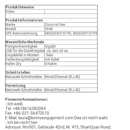
Produkthinweise
Video
Produktinformatoren
Marke
Cisco ist hier.
Modell
3945
UPC-Kennzeichnung
0882658310799, 882658310799
Wesentliche Merkmale
Portgeschwindigkeit
Gigabit
USB für die Dateifreigabe
- Ja, das ist es.
Eingebildet in Modem
- Nein.
Verbindungsfähigkeit
mit Kabel
Hafen Qty
3-Hafen
Schnittstellen
Netzwerk-Schnittstellen
Wired-Ethernet (RJ-45)
Vernetzung
Netzwerk-Schnittstellen
Wired-Ethernet (RJ-45)
Firmeninformationen:
- Ich weiß.
Tel: +8618616582084
Fax: +86-021-56473510
E-Mail: laura@lonriseequipment.com Das ist nicht wahr.
- Ich bin nicht hier.
Adresse: Rm501, Gebäude 42nd, Nr. 415, ShanQuan Road,