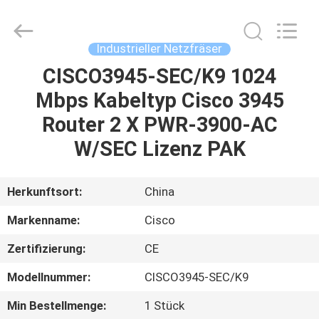
LonRise
Equipment
Co.
Ltd..
All
Industrieller Netzfräser
Rights
Reserved.
CISCO3945-SEC/K9 1024
ZU
Mbps Kabeltyp Cisco 3945
HAUSE
Router 2 X PWR-3900-AC
PRODUKTE
W/SEC Lizenz PAK
VIDEOS
Herkunftsort:
China
Markenname:
Cisco
ÜBER
Zertifizierung:
CE
UNS
Modellnummer:
CISCO3945-SEC/K9
WERKSBESICHTIGUNG
Min Bestellmenge:
1 Stück