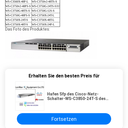
WS-C3560X-48P-L
WS-C3750v2-48TS-S
WS-C3750v2-48PS-S
WS-C3750G-24TS-S1U
WS-C3750G-48TS-S
WS-C3750G-12S-S
WS-C3750G-48PS-S
WS-C3750X-24T-L
WS-C3750X-24T-S
WS-C3750X-48T-L
WS-C3750X-48T-S
WS-C3750X-24P-L
Das Foto des Produktes:
Erhalten Sie den besten Preis für
Hafen Sfp des Cisco-Netz-
Schalter-WS-C3850-24T-S des
Katalysator-24 Modul-Daten-
Schalter optischer
Fortsetzen