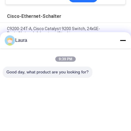
Cisco-Ethernet-Schalter
C9200-24T-A, Cisco Catalyst 9200 Switch, 24xGE-
Ports/Network Advantage/Stacking
Laura
C9200L-48P-4G-E, Cisco Catalyst 9200L Switch, 48xPoE+
4x1G Uplink Network Essentials
9:39 PM
C9200L-48T-4X-E, Cisco Catalyst 9200L Switch, 48xGE
Daten/4x10GE Uplink/Essentials
Good day, what product are you looking for?
Beliebte Kategorien
Alle
Optisches 
Optischer 
Transceivermodul
Transceiver Sfp
Industrielle 
Cisco SFP-Module
Steuerung PLC