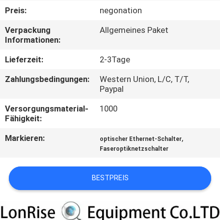
Preis:
negonation
QUALITÄTSKONTROLLE
Verpackung
Allgemeines Paket
Informationen:
KONTAKT
Lieferzeit:
2-3Tage
MIT
Zahlungsbedingungen:
Western Union, L/C, T/T,
UNS
Paypal
Versorgungsmaterial-
1000
NEUIGKEITEN
Fähigkeit:
Markieren:
,
optischer Ethernet-Schalter
RECHTSSACHEN
Faseroptiknetzschalter
SITEMAP
BESTPREIS
DATENSCHUTZRICHTLINIE