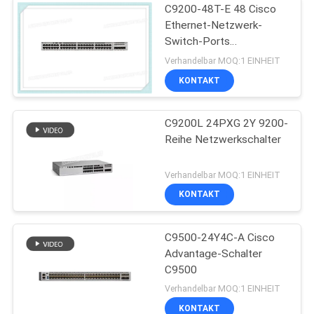
C9200-48T-E 48 Cisco
Ethernet-Netzwerk-
Switch-Ports
Datenmodulare Uplink-
Verhandelbar MOQ:1 EINHEIT
Optionen
KONTAKT
C9200L 24PXG 2Y 9200-
Reihe Netzwerkschalter
Verhandelbar MOQ:1 EINHEIT
KONTAKT
C9500-24Y4C-A Cisco
Advantage-Schalter
C9500
Verhandelbar MOQ:1 EINHEIT
KONTAKT