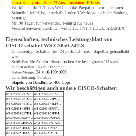
Cisco-Katalysator 3850 24 Anschlussdaten IP-Basis
Wir können das T/T, das W/U und das Paypal etc. vor annehmen.
Schnelle Lieferfrist, innerhalb 1 oder 3 Werktage nach der Zahlung
bestätigt.
Mit 90 Tagen für verwendet, 1-jährig für neues
Verschiffenwaren durch Eil, wie DHL, TNT, FEDEX, ARAMEX
etc.
Eigenschaften, technisches Leistungsblatt von
CISCO schaltet
WS-C3850-24T-S
Einheitentyp: Schalten Sie -24 ports-L3-, das - stapelbar gehandhabt
wird
Schließen Sie Art ein: Beanspruchen Sie besteigbares 1U stark
Schnittstellen: Gigabit Ethernet
Hafen-Menge:
24 x 10/100/1000
Schaltleistung: 88 Gbps
Stapeln von Bandbreite: 480 Gbps
Wir beschäftigen auch andere CISCO-Schalter:
WS-C2960S-24TS-S
WS-C2960S-48TS-S
WS-C2960S-24TS-L
WS-C2960S-24PS-L
WS-C2960S-48TS-L
WS-C2960S-48LPS-L
WS-C2960S-48FPS-L
WS-C2960-48PST-L
WS-C2960S-24TD-L
WS-C2960S-24PD-L
WS-C3560V2-48TS-S
WS-C3560G-24TS-S
WS-C3560G-48TS-S
WS-C3560G-24PS-S
WS-C3560X-48T-L
WS-C3560X-24T-S
WS-C3560X-48T-S
WS-C3560X-24P-L