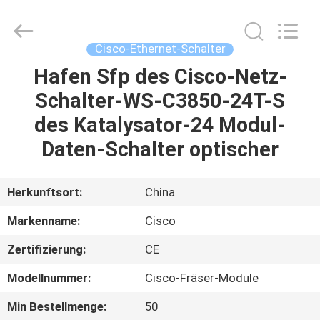
LonRise
Equipment
Co.
Ltd..
All
Cisco-Ethernet-Schalter
Rights
Reserved.
Hafen Sfp des Cisco-Netz-
ZU
Schalter-WS-C3850-24T-S
HAUSE
des Katalysator-24 Modul-
PRODUKTE
Daten-Schalter optischer
VIDEOS
Herkunftsort:
China
Markenname:
Cisco
ÜBER
Zertifizierung:
CE
UNS
Modellnummer:
Cisco-Fräser-Module
WERKSBESICHTIGUNG
Min Bestellmenge:
50