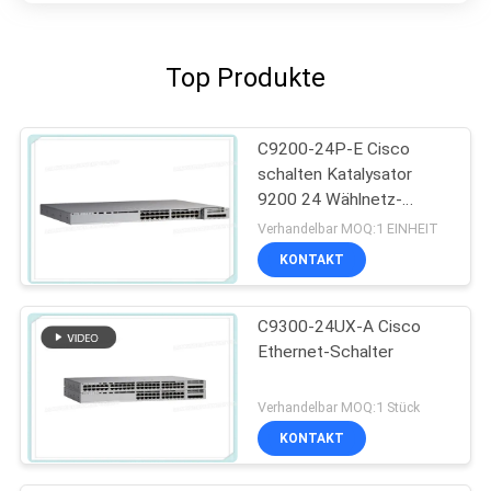
Top Produkte
C9200-24P-E Cisco
schalten Katalysator
9200 24 Wählnetz-
Wesensmerkmale des
Verhandelbar MOQ:1 EINHEIT
Hafen-PoE+
KONTAKT
C9300-24UX-A Cisco
Ethernet-Schalter
Verhandelbar MOQ:1 Stück
KONTAKT