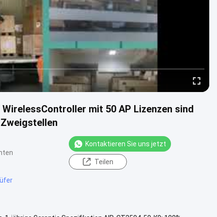
WirelessController mit 50 AP Lizenzen sind
 Zweigstellen
Kontaktieren Sie uns jetzt
hten
Teilen
üfer