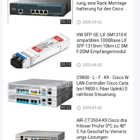
rung, eine Rack-Montage
halterung für den Cisco 3
504 Wireless Controller
Cisco-Radioapparat-Prüfer
00:15
2025-09-22
HW SFP-GE-LX-SM1310 K
ompatibles 1000Base LX
SFP 1310nm 10km LC SM
F DDM-Empfängermodul
Modul Huaweis SFP
00:13
2023-09-25
C9800 - L - F - K9 - Cisco W
LAN-Controller Cisco Cata
lyst 9800-L Fiber Uplink) D
rahtlose Steuerung
Cisco-Radioapparat-Prüfer
00:22
2025-01-02
AIR-CT3504-K9 Cisco dra
htloser Prüfer 0°C zu 40°
C für Geschäfts-Vernetz
ungs-Lösungen