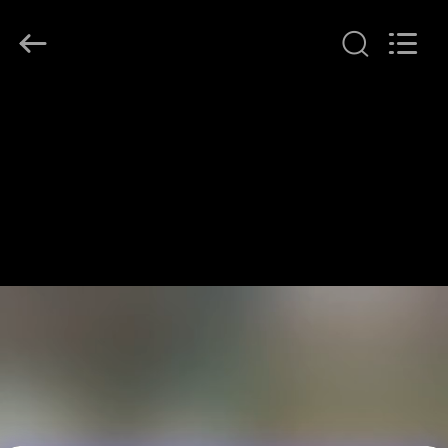
LonRise
Equipment
Co.
Ltd..
All
Rights
Reserved.
ZU
HAUSE
PRODUKTE
VIDEOS
ÜBER
UNS
WERKSBESICHTIGUNG