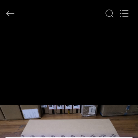
LonRise
Equipment
Co.
Ltd..
All
Rights
Reserved.
ZU
HAUSE
PRODUKTE
VIDEOS
ÜBER
UNS
WERKSBESICHTIGUNG