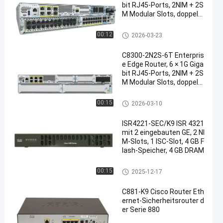
bit RJ45-Ports, 2NIM + 2S
M Modular Slots, doppelt
e Redundante Leistung, S
D-WAN bereit
industrieller Netzfräser
00:12
2026-03-23
C8300-2N2S-6T Enterpris
e Edge Router, 6 × 1G Giga
bit RJ45-Ports, 2NIM + 2S
M Modular Slots, doppelt
e Redundante Leistung, S
D-WAN bereit
industrieller Netzfräser
00:15
2026-03-10
ISR4221-SEC/K9 ISR 4321
mit 2 eingebauten GE, 2 NI
M-Slots, 1 ISC-Slot, 4 GB F
lash-Speicher, 4 GB DRAM
industrieller Netzfräser
00:15
2025-12-17
C881-K9 Cisco Router Eth
ernet-Sicherheitsrouter d
er Serie 880