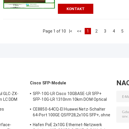
KONTAKT
Page 1 of 10
|<
<<
1
2
3
4
5
NA
l
Cisco SFP-Module
ul GLC-ZX-
SFP-10G-LR Cisco 10GBASE-LR SFP+
m LC DDM
SFP-10G-LR 1310nm 10km DOM Optical
Transceiver Modul
es
CE8850-64CQ-EI Huawei Netz-Schalter
64-Port 100GE QSFP28,2x10G SFP+, ohne
ens-
Fan
rface-
Hafen PoE 2x10G Ethernet-Netzwerk