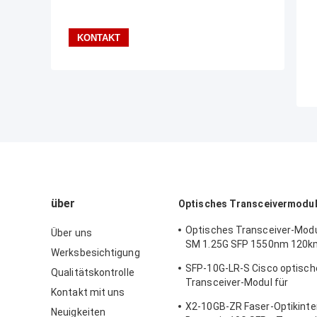
über
Optisches Transceivermodu
Optisches Transceiver-Mod
Über uns
SM 1.25G SFP 1550nm 120k
Werksbesichtigung
Ciscos
SFP-10G-LR-S Cisco optisch
Qualitätskontrolle
Transceiver-Modul für
Kontakt mit uns
Rechenzentrum/Unternehm
X2-10GB-ZR Faser-Optikinte
Verdrahtungs-Wandschrank
Neuigkeiten