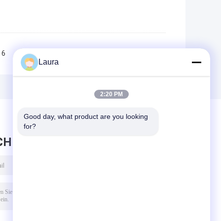
6
7
8
9
10
>>
>|
Laura
2:20 PM
Good day, what product are you looking 
for?
CHRICHT HINTERLASSEN