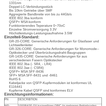
1331nm
Doppel-LC-Verbindungsstück
Bis 10km Getriebe über SMF
Aggregierte Bandbreite von bis zu 44Gb/s
IEEE 802.3ba konform
QSFP+ MSA konform
Funktionierendes Teperature 0~70oC
Einzelne Stromversorgung 3.3V
Höchstleistungs-Leistungsaufnahme 3.5W
Einzelteil-Standard:
GR-20-CORE: Generische Anforderungen für Glasfaser und
Lichtwellenleiter
GR-326-CORE: Generische Anforderungen für Monomode--
Optikstecker und Überbrückungsdraht-Baugruppen
GR-1435-CORE: Generische Anforderungen für aus
verschiedenen Fasern Optikstecker
IEEE 802.3ba (- SR4, - LR4)
IEEE 802.3ae (- CSR4)
QSFP+ MSA SFF-8436
SFP+ MSA SFF-8431 und -8461
RoHS 6
Kabeljacke von QSFP-Kupfermodulen ist konformes UL
E116441
Kupferne Kabel QSFP sind konformes ELV
Einrichtungsinformationen:
PN
DESCRIBTION
WS-
1000BASE-SX kurzwelliges GBIC (in mehreren Betriebsarten