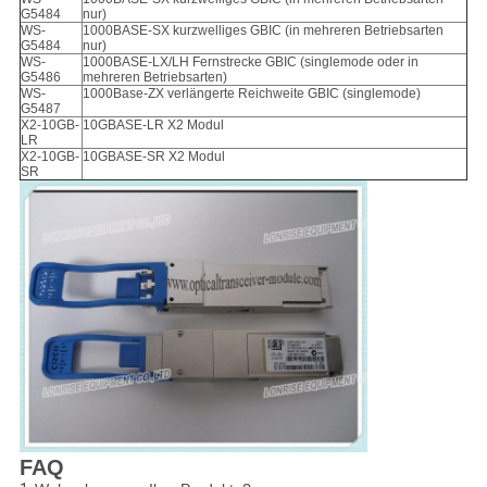
G5484
nur)
WS-
1000BASE-SX kurzwelliges GBIC (in mehreren Betriebsarten
G5484
nur)
WS-
1000BASE-LX/LH Fernstrecke GBIC (singlemode oder in
G5486
mehreren Betriebsarten)
WS-
1000Base-ZX verlängerte Reichweite GBIC (singlemode)
G5487
X2-10GB-
10GBASE-LR X2 Modul
LR
X2-10GB-
10GBASE-SR X2 Modul
SR
FAQ