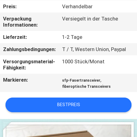
Preis:
Verhandelbar
QUALITÄTSKONTROLLE
Verpackung
Versiegelt in der Tasche
Informationen:
KONTAKT
Lieferzeit:
1-2 Tage
MIT
Zahlungsbedingungen:
T / T, Western Union, Paypal
UNS
Versorgungsmaterial-
1000 Stück/Monat
Fähigkeit:
NEUIGKEITEN
Markieren:
,
sfp-Fasertransceiver
fiberoptische Transceivers
RECHTSSACHEN
BESTPREIS
SITEMAP
DATENSCHUTZRICHTLINIE