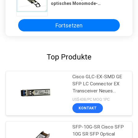
optisches Monomode-
Transceiver-des Modul-QSFP+
40GE
Fortsetzen
Top Produkte
Cisco GLC-EX-SMD GE
SFP LC Connector EX
Transceiver Neues
Original
US$438/PC MOQ:1PC
KONTAKT
SFP-10G-SR Cisco SFP
10G SR SFP Optical