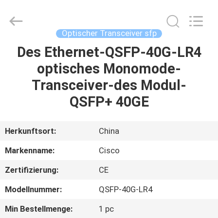
LonRise
Equipment
Co.
Ltd..
All
Optischer Transceiver sfp
Rights
Reserved.
Des Ethernet-QSFP-40G-LR4
ZU
optisches Monomode-
HAUSE
Transceiver-des Modul-
PRODUKTE
QSFP+ 40GE
VIDEOS
Herkunftsort:
China
Markenname:
Cisco
ÜBER
Zertifizierung:
CE
UNS
Modellnummer:
QSFP-40G-LR4
WERKSBESICHTIGUNG
Min Bestellmenge:
1 pc