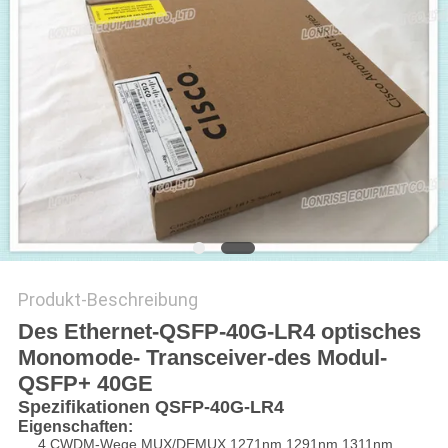
Produkt-Beschreibung
Des Ethernet-QSFP-40G-LR4 optisches
Monomode- Transceiver-des Modul-
QSFP+ 40GE
Spezifikationen QSFP-40G-LR4
Eigenschaften:
4 CWDM-Wege MUX/DEMUX 1271nm 1291nm 1311nm