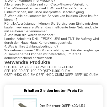
1.
Woher kommen Ihre Produkte?
Alle unsere Produkte sind von Cisco-/Huawei-Verteilung,
Cisco-/Huawei-Partner direkt. Wir sind Cisco-Partner am
Einheimischen, mit Cisco überprüften Bescheinigung.
2.
Wenn alle equioments ich Service von lokalem Cisco kaufen
können?
Für alle Ausrüstungen können Sie Service vom Einheimischen
kaufen, weil unsere Waren das intelligente freie Netz sind, alle
mit sauberer Seriennummer.
3.
Wie man die Waren versendet?
Lonrise-Arbeit mit DHL, FEDEX, UPS und TNT. Ihr Auftrag wird
durch den Haus-Haus Kurierdienst geschickt.
4.
Was ist Ihre Zahlungsbedingung?
Wir nehmen immer 10% Vorauszahlung an. Für die langfristige
Zusammenarbeit können wir betrachten, um Kredit
dementsprechend anzuwenden.
Verwandte Produkte
SFP-10G-SR SFP-10G-LRM SFP-H10GB-CU3M
SFP-10G-ER SFP-10G-ER QSFP-H40G-CU3M
QSFP-H40G-CU0-5M QSFP-H40G-CU5M QSFP-4SFP10G-CU1M
Erhalten Sie den besten Preis für
Des Ethernet-QSFP-40G-LR4