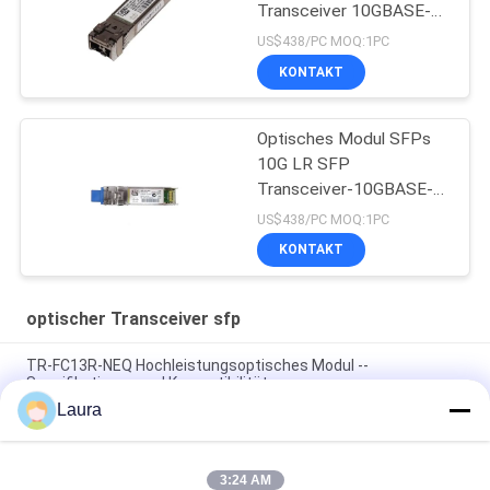
Transceiver 10GBASE-
SR SFP-Modul
US$438/PC MOQ:1PC
KONTAKT
Optisches Modul SFPs
10G LR SFP
Transceiver-10GBASE-
LR SFP
US$438/PC MOQ:1PC
KONTAKT
optischer Transceiver sfp
TR-FC13R-NEQ Hochleistungsoptisches Modul --
Spezifikationen und Kompatibilität
Laura
TS-QD-CO4H-ZRPC/400G QSFP-DD OPEN ZR+ Kohärentes
Modul High-Speed DCI Metro Optical Transceiver
3:24 AM