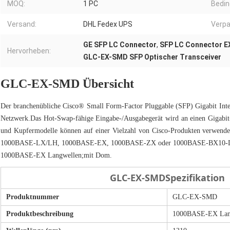
MOQ:
1 PC
Bedin
Versand:
DHL Fedex UPS
Verpa
GE SFP LC Connector
,
SFP LC Connector E
Hervorheben:
GLC-EX-SMD SFP Optischer Transceiver
GLC-EX-SMD Übersicht
Der branchenübliche Cisco® Small Form-Factor Pluggable (SFP) Gigabit Inte
Netzwerk.Das Hot-Swap-fähige Eingabe-/Ausgabegerät wird an einen Gigabit-
und Kupfermodelle können auf einer Vielzahl von Cisco-Produkten verwe
1000BASE-LX/LH, 1000BASE-EX, 1000BASE-ZX oder 1000BASE-BX10-D/U
1000BASE-EX Langwellen;mit Dom.
GLC-EX-SMD
Spezifikation
Produktnummer
GLC-EX-SMD
Produktbeschreibung
1000BASE-EX Lan