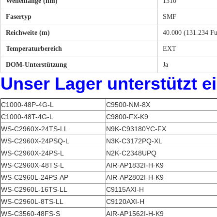
Wellenlänge (nm)
1310
Fasertyp
SMF
Reichweite (m)
40.000 (131.234 F
Temperaturbereich
EXT
DOM-Unterstützung
Ja
Unser Lager unterstützt e
C1000-48P-4G-L
C9500-NM-8X
C1000-48T-4G-L
C9800-FX-K9
WS-C2960X-24TS-LL
N9K-C93180YC-FX
WS-C2960X-24PSQ-L
N3K-C3172PQ-XL
WS-C2960X-24PS-L
N2K-C2348UPQ
WS-C2960X-48TS-L
AIR-AP1832I-H-K9
WS-C2960L-24PS-AP
AIR-AP2802I-H-K9
WS-C2960L-16TS-LL
C9115AXI-H
WS-C2960L-8TS-LL
C9120AXI-H
WS-C3560-48FS-S
AIR-AP1562I-H-K9