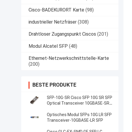
Cisco-BADEKURORT Karte
(98)
industrieller Netzfräser
(308)
Drahtloser Zugangspunkt Ciscos
(201)
Modul Alcatel SFP
(48)
Ethernet-Netzwerkschnittstelle-Karte
(200)
BESTE PRODUKTE
SFP-10G-SR Cisco SFP 10G SR SFP
Optical Transceiver 10GBASE-SR
SFP-Modul
Optisches Modul SFPs 10G LR SFP
Transceiver-10GBASE-LR SFP
Cisco GLC-EX-SMD GE SFP LC