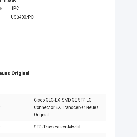
and AGB:
e:
1PC
US$438/PC
ues Original
Cisco GLC-EX-SMD GE SFP LC
:
Connector EX Transceiver Neues
Original
:
SFP-Transceiver-Modul