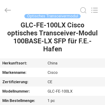
LonRise
Equipment
Co.
Ltd..
All
Optisches Transceivermodul
Rights
Reserved.
GLC-FE-100LX Cisco
ZU
optisches Transceiver-Modul
HAUSE
100BASE-LX SFP für F.E.-
PRODUKTE
Hafen
VIDEOS
Herkunftsort:
China
Markenname:
Cisco
ÜBER
Zertifizierung:
CE
UNS
Modellnummer:
GLC-FE-100LX
WERKSBESICHTIGUNG
Min Bestellmenge:
1 pc