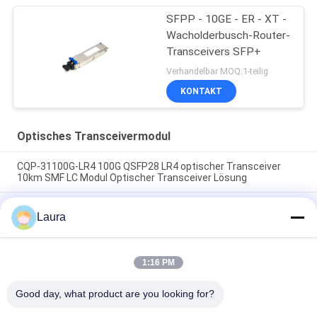
SFPP - 10GE - ER - XT -
Wacholderbusch-Router-
Transceivers SFP+
Verhandelbar MOQ:1-teilig
KONTAKT
Optisches Transceivermodul
CQP-31100G-LR4 100G QSFP28 LR4 optischer Transceiver
10km SMF LC Modul Optischer Transceiver Lösung
CQP-85100G-SR4 100G QSFP28 SR4 optischer Transceiver
Laura
MPO Multimode Fiber Hochgeschwindigkeitsoptischer
Transceiver für Rechenzentren
CQP-31100G-IR4 100G QSFP28 IR4 Optischer Transceiver | LC
1:16 PM
SMF Modul | Optische Transceiver für Netzwerke mittlerer
Reichweite
Good day, what product are you looking for?