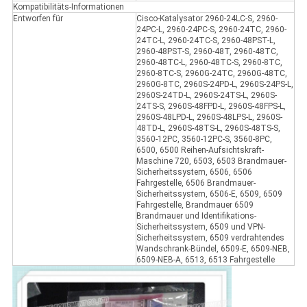
Kompatibilitäts-Informationen
Entworfen für
Cisco-Katalysator 2960-24LC-S, 2960-
24PC-L, 2960-24PC-S, 2960-24TC, 2960-
24TC-L, 2960-24TC-S, 2960-48PST-L,
2960-48PST-S, 2960-48T, 2960-48TC,
2960-48TC-L, 2960-48TC-S, 2960-8TC,
2960-8TC-S, 2960G-24TC, 2960G-48TC,
2960G-8TC, 2960S-24PD-L, 2960S-24PS-L,
2960S-24TD-L, 2960S-24TS-L, 2960S-
24TS-S, 2960S-48FPD-L, 2960S-48FPS-L,
2960S-48LPD-L, 2960S-48LPS-L, 2960S-
48TD-L, 2960S-48TS-L, 2960S-48TS-S,
3560-12PC, 3560-12PC-S, 3560-8PC,
6500, 6500 Reihen-Aufsichtskraft-
Maschine 720, 6503, 6503 Brandmauer-
Sicherheitssystem, 6506, 6506
Fahrgestelle, 6506 Brandmauer-
Sicherheitssystem, 6506-E, 6509, 6509
Fahrgestelle, Brandmauer 6509
Brandmauer und Identifikations-
Sicherheitssystem, 6509 und VPN-
Sicherheitssystem, 6509 verdrahtendes
Wandschrank-Bündel, 6509-E, 6509-NEB,
6509-NEB-A, 6513, 6513 Fahrgestelle