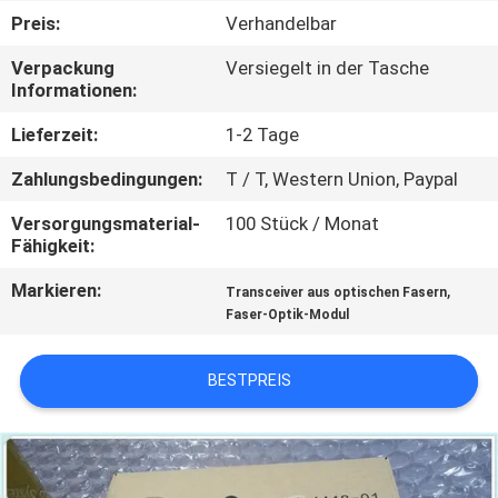
Preis:
Verhandelbar
QUALITÄTSKONTROLLE
Verpackung
Versiegelt in der Tasche
Informationen:
KONTAKT
Lieferzeit:
1-2 Tage
MIT
Zahlungsbedingungen:
T / T, Western Union, Paypal
UNS
Versorgungsmaterial-
100 Stück / Monat
Fähigkeit:
NEUIGKEITEN
Markieren:
,
Transceiver aus optischen Fasern
Faser-Optik-Modul
RECHTSSACHEN
BESTPREIS
SITEMAP
DATENSCHUTZRICHTLINIE