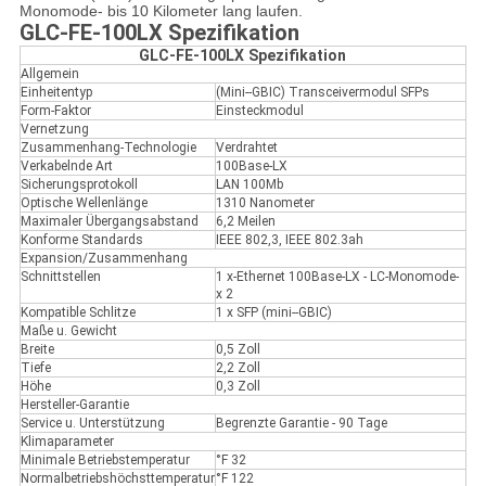
Monomode- bis 10 Kilometer lang laufen.
GLC-FE-100LX Spezifikation
GLC-FE-100LX Spezifikation
Allgemein
Einheitentyp
(Mini--GBIC) Transceivermodul SFPs
Form-Faktor
Einsteckmodul
Vernetzung
Zusammenhang-Technologie
Verdrahtet
Verkabelnde Art
100Base-LX
Sicherungsprotokoll
LAN 100Mb
Optische Wellenlänge
1310 Nanometer
Maximaler Übergangsabstand
6,2 Meilen
Konforme Standards
IEEE 802,3, IEEE 802.3ah
Expansion/Zusammenhang
Schnittstellen
1 x-Ethernet 100Base-LX - LC-Monomode-
x 2
Kompatible Schlitze
1 x SFP (mini--GBIC)
Maße u. Gewicht
Breite
0,5 Zoll
Tiefe
2,2 Zoll
Höhe
0,3 Zoll
Hersteller-Garantie
Service u. Unterstützung
Begrenzte Garantie - 90 Tage
Klimaparameter
Minimale Betriebstemperatur
°F 32
Normalbetriebshöchsttemperatur
°F 122