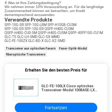
4.
Was ist Ihre Zahlungsbedingung?
Wir nehmen immer 10% Vorauszahlung an. Für die langfristige
Zusammenarbeit können wir betrachten, um Kredit
dementsprechend anzuwenden.
Verwandte Produkte
SFP-10G-SR SFP-10G-LRM SFP-H10GB-CU3M
SFP-10G-ER SFP-10G-ER QSFP-H40G-CU3M
QSFP-H40G-CU0-5M QSFP-H40G-CU5M QSFP-4SFP10G-CU1M
GLC-TE GLC-LH-SMD GLC-SX-MMD
GLC-FE-100ZX GLC-BD-X GLC-XZ-SMD
Transceiver aus optischen Fasern
Faser-Optik-Modul
fiberoptische Transceivers
Erhalten Sie den besten Preis für
GLC-FE-100LX Cisco optisches
Transceiver-Modul 100BASE-LX
SFP für F.E.-Hafen
Fortsetzen