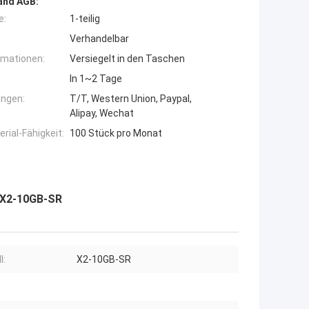
and AGB:
e:
1-teilig
Verhandelbar
rmationen:
Versiegelt in den Taschen
In 1~2 Tage
ngen:
T/T, Western Union, Paypal,
Alipay, Wechat
ial-Fähigkeit:
100 Stück pro Monat
 X2-10GB-SR
l:
X2-10GB-SR