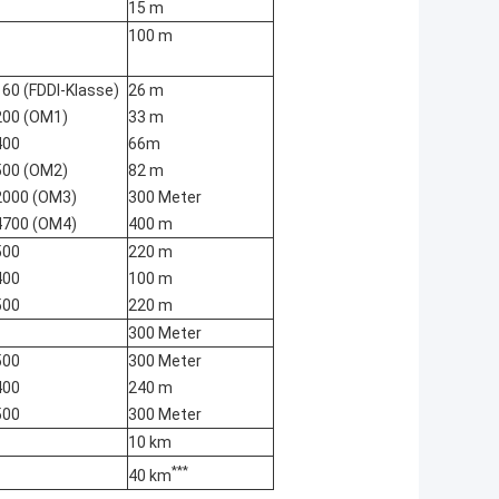
15 m
100 m
160 (FDDI-Klasse)
26 m
200 (OM1)
33 m
400
66m
500 (OM2)
82 m
2000 (OM3)
300 Meter
4700 (OM4)
400 m
500
220 m
400
100 m
500
220 m
300 Meter
500
300 Meter
400
240 m
500
300 Meter
10 km
***
40 km