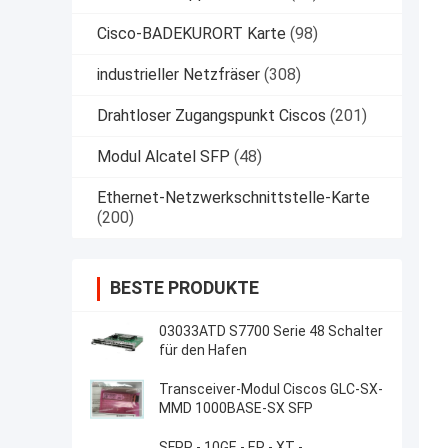
Cisco-BADEKURORT Karte
(98)
industrieller Netzfräser
(308)
Drahtloser Zugangspunkt Ciscos
(201)
Modul Alcatel SFP
(48)
Ethernet-Netzwerkschnittstelle-Karte
(200)
BESTE PRODUKTE
03033ATD S7700 Serie 48 Schalter
für den Hafen
Transceiver-Modul Ciscos GLC-SX-
MMD 1000BASE-SX SFP
SFPP - 10GE - ER - XT -