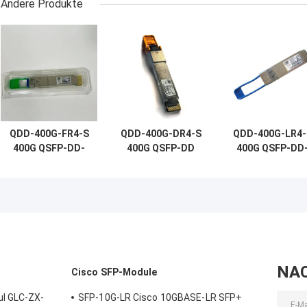
Andere Produkte
QDD-400G-FR4-S
QDD-400G-DR4-S
QDD-400G-LR4-
400G QSFP-DD-
400G QSFP-DD
400G QSFP-DD
Transceiver,
Transceiver,
Transceiver,
400G-FR4, 2km
400G-DR4, 500 m
400G-LR4, 10k
Duplex SMF
Duplex SMF
Duplex SMF
NA
l
Cisco SFP-Module
ul GLC-ZX-
SFP-10G-LR Cisco 10GBASE-LR SFP+