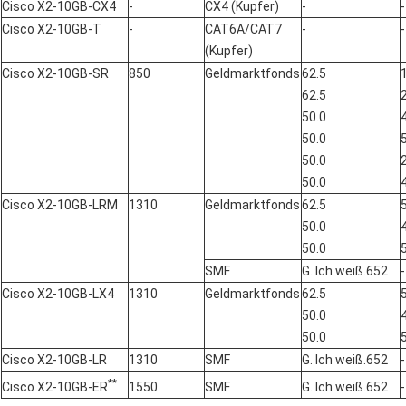
Cisco X2-10GB-CX4
-
CX4 (Kupfer)
-
-
Cisco X2-10GB-T
-
CAT6A/CAT7
-
-
(Kupfer)
Cisco X2-10GB-SR
850
Geldmarktfonds
62.5
62.5
50.0
50.0
50.0
50.0
Cisco X2-10GB-LRM
1310
Geldmarktfonds
62.5
50.0
50.0
SMF
G. Ich weiß.652
-
Cisco X2-10GB-LX4
1310
Geldmarktfonds
62.5
50.0
50.0
Cisco X2-10GB-LR
1310
SMF
G. Ich weiß.652
-
**
Cisco X2-10GB-ER
1550
SMF
G. Ich weiß.652
-