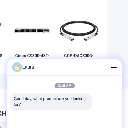
S
Cisco C9300-48T-
COP-DAC800G-
-
E Catalyst 9300
01C OSFP 800G zu
Laura
48-Port-Gigabit-
800G DAC Kabel
m
Netzwerk-
1m AWG 30 OSFP
Essentials-Switch
800G zu 800G
| Modularer
DAC 1m
2:16 AM
Uplink-
Enterprise-
Good day, what product are you looking 
Access-Switch
for?
CHRICHT HINTERLASSEN