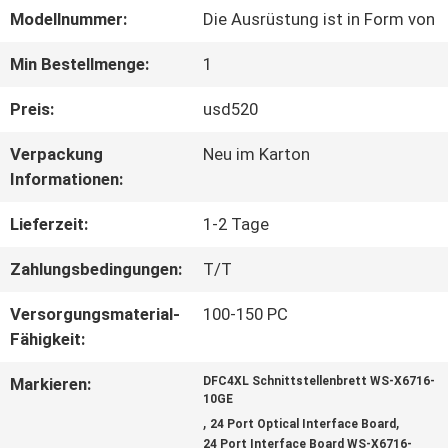
Modellnummer:
Die Ausrüstung ist in Form von
WERKSBESICHTIGUNG
Min Bestellmenge:
1
QUALITÄTSKONTROLLE
Preis:
usd520
Verpackung
Neu im Karton
KONTAKT
Informationen:
MIT
Lieferzeit:
1-2 Tage
UNS
Zahlungsbedingungen:
T/T
Versorgungsmaterial-
100-150 PC
NEUIGKEITEN
Fähigkeit:
Markieren:
DFC4XL Schnittstellenbrett WS-X6716-
10GE
RECHTSSACHEN
,
,
24 Port Optical Interface Board
24 Port Interface Board WS-X6716-