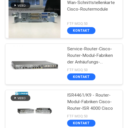
Wan-Schnittstellenkarte
Cisco-Routermodule
FTF MOQ:50
KONTAKT
Service-Router-Cisco-
Router-Modul-Fabriken
der Anhäufungs-
ASR1001
FTF MOQ:50
KONTAKT
ISR4461/K9 - Router-
Modul-Fabriken Cisco-
Router-ISR 4000 Cisco
FTF MOQ:50
KONTAKT