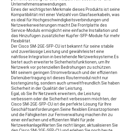
Unternehmensanwendungen.
Eines der wichtigsten Merkmale dieses Produkts ist seine
Kompatibilität mit einer Vielzahl von Glasfaserkabeln, was
es ideal für Hochgeschwindigkeitsverbindungen und
Netzwerkerweiterungen macht.Die Frontplatte des
Service-Moduls ermöglicht eine einfache Installation und
das Hinzufügen zusätzlicher Kupfer-SFP-Module für mehr
Flexibilität.
Der Cisco SM-2GE-SFP-CU ist bekannt für seine stabile
und zuverlässige Leistung und gewährleistet eine
nahtlose Integration in bestehende Netzwerksysteme.Es
bietet auch erweiterte Sicherheitsfunktionen, um Ihr
Netzwerk vor potenziellen Bedrohungen zu schützen.
Mit seinem geringen Stromverbrauch und der effizienten
Datenübertragung ist dieses Routermodul nicht nur
kostengünstig, sondern auch umweltfreundlich.Sie haben
Sicherheit in der Qualität der Leistung..
Egal, ob Sie Ihr Netzwerk erweitern, die Leistung
verbessern oder die Sicherheit verbessern möchten, der
Cisco SM-2GE-SFP-CU ist die perfekte Lösung für Ihre
Geschäftsanforderungen.Seine flexiblen Einsatzoptionen
und die Fähigkeiten zur Fernverwaltung machen ihn zu
einer einfachen und effizienten Wahl für jede
NetzwerkanlageWarten Sie nicht länger, aktualisieren Sie
den Cisco SM-2GE-SFP-CU und erleben Sie noch heute