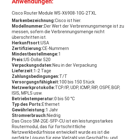
Anwendungen:
Cisco Router Module WS-X6908-10G-2TXL
Markenbezeichnung:
Cisco ist hier.
Modellnummer:
Der Wert der Verbrennungsmenge ist zu
messen, sofern die Verbrennungsmenge nicht
überschritten ist.
Herkunftsort:
USA
Zertifizierung:
CE-Nummern
Mindestbestellmenge:
1
Preis:
US-Dollar 520
Verpackungsdaten:
Neu in der Verpackung
Lieferzeit:
1-2 Tage
Zahlungsbedingungen:
T/T
Versorgungsfähigkeit:
100 bis 150 Stück
Netzwerkprotokolle:
TCP/IP, UDP, ICMP, RIP, OSPF, BGP,
ISIS, MPLS usw.
Betriebstemperatur:
0 bis 50 °C
Typ des Ports:
Ethernet
Gewährleistung:
1 Jahr
Stromverbrauch:
Niedrig
Das Cisco SM-2GE-SFP-CU ist ein leistungsstarkes
Routermodul, das für fortschrittliche
Netzwerkbedürfnisse entwickelt wurde.es ist die
perfekte Lösung für eine Vielzahl von Geschäfts- und