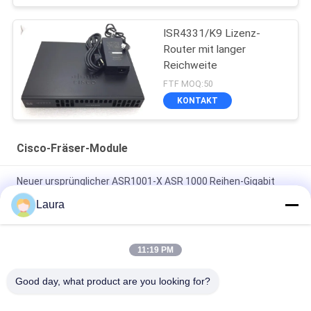
ISR4331/K9 Lizenz-
Router mit langer
Reichweite
FTF MOQ:50
KONTAKT
Cisco-Fräser-Module
Neuer ursprünglicher ASR1001-X ASR 1000 Reihen-Gigabit
Ethernet-Netz-Router
Laura
C9300 - Nanometer - 2Q = Katalysator 9300 2 Netz-Modul-
Reserve X 40GE
11:19 PM
Router-Module 2GE 4G D-RAM Wifi-Strecken-Ergänzungen ISR
Good day, what product are you looking for?
4221 Cisco