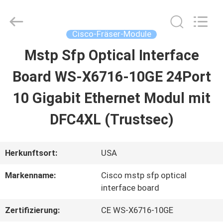
LonRise
Equipment
Co.
Ltd..
Cisco-Fräser-Module
All
Rights
Mstp Sfp Optical Interface
ZU
Reserved.
Board WS-X6716-10GE 24Port
HAUSE
10 Gigabit Ethernet Modul mit
PRODUKTE
DFC4XL (Trustsec)
VIDEOS
Herkunftsort:
USA
Markenname:
Cisco mstp sfp optical
ÜBER
interface board
UNS
Zertifizierung:
CE WS-X6716-10GE