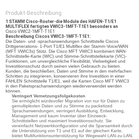
Produkt-Beschreibung
1 STAMM Cisco-Router-die Module des HAFEN-T1/E1
MULTIFLEX fertigten VWIC3-1MFT-T1E1 besonders an
Cisco VWIC2-1MFT-T1E1
Beschreibung Ciscos VWIC3-1MFT-T1E1:
Die Daten- und -sprachanwendungen Schnittstelle Ciscos
Drittgenerations- 1-Port T1/E1 Multiflex der Stamm-Voice/WAN
(MFT VWIC3s) Stütz. Die Cisco MFT VWIC3 kombiniert WAN-
Schnittstelle-Karte (WIC) und Stimme-Schnittstellekarte (VIC)-
Funktionen, um unvergleichliche Flexibilität, Vielseitigkeit und
Investitionsschutz durch seinen vielen Gebrauch zu bieten.
Kunden, die beschließen, Daten und Stimme in den mehrfachen
Schritten zu integrieren, konservieren ihre Investition in einer
FAHLEN Schnittstelle T1/E1, weil die Karten Cisco MFT VWIC3
in den Paketsprachanwendungen wiederverwendet werden
können.
Verringert Vernetzungsfolgekosten
Sie ermöglicht würdevoller Migration von nur für Daten zu
gemultiplexten Daten und zu Stimme zu packetized
Sprachanwendungen, verringert Ausbildung, Entwicklung,
Management und kaum Inventar über Einzweck-
Schnittstellen und maximiert Investitionsschutz. Sie
vereinfacht Netzwerkkonfiguration und die Sparsamkeit durch
die Unterstützung von T1 und E1 auf der gleichen Karte,
bietet Multifunktionsunterstützung für Wegewahl LAN-zu-LAN,