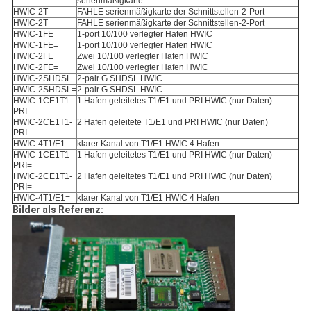
serienmäßigkarte
HWIC-2T
FAHLE serienmäßigkarte der Schnittstellen-2-Port
HWIC-2T=
FAHLE serienmäßigkarte der Schnittstellen-2-Port
HWIC-1FE
1-port 10/100 verlegter Hafen HWIC
HWIC-1FE=
1-port 10/100 verlegter Hafen HWIC
HWIC-2FE
Zwei 10/100 verlegter Hafen HWIC
HWIC-2FE=
Zwei 10/100 verlegter Hafen HWIC
HWIC-2SHDSL
2-pair G.SHDSL HWIC
HWIC-2SHDSL=
2-pair G.SHDSL HWIC
HWIC-1CE1T1-
1 Hafen geleitetes T1/E1 und PRI HWIC (nur Daten)
PRI
HWIC-2CE1T1-
2 Hafen geleitete T1/E1 und PRI HWIC (nur Daten)
PRI
HWIC-4T1/E1
klarer Kanal von T1/E1 HWIC 4 Hafen
HWIC-1CE1T1-
1 Hafen geleitetes T1/E1 und PRI HWIC (nur Daten)
PRI=
HWIC-2CE1T1-
2 Hafen geleitetes T1/E1 und PRI HWIC (nur Daten)
PRI=
HWIC-4T1/E1=
klarer Kanal von T1/E1 HWIC 4 Hafen
Bilder als Referenz: