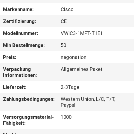
Markenname:
Cisco
QUALITÄTSKONTROLLE
Zertifizierung:
CE
KONTAKT
Modellnummer:
VWIC3-1MFT-T1E1
MIT
Min Bestellmenge:
50
UNS
Preis:
negonation
Verpackung
Allgemeines Paket
NEUIGKEITEN
Informationen:
Lieferzeit:
2-3Tage
RECHTSSACHEN
Zahlungsbedingungen:
Western Union, L/C, T/T,
Paypal
SITEMAP
Versorgungsmaterial-
1000
Fähigkeit:
DATENSCHUTZRICHTLINIE