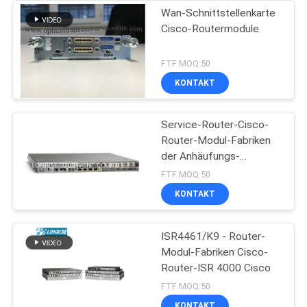
Wan-Schnittstellenkarte
Cisco-Routermodule
FTF MOQ:50
KONTAKT
Service-Router-Cisco-
Router-Modul-Fabriken
der Anhäufungs-
ASR1001
FTF MOQ:50
KONTAKT
ISR4461/K9 - Router-
Modul-Fabriken Cisco-
Router-ISR 4000 Cisco
FTF MOQ:50
KONTAKT