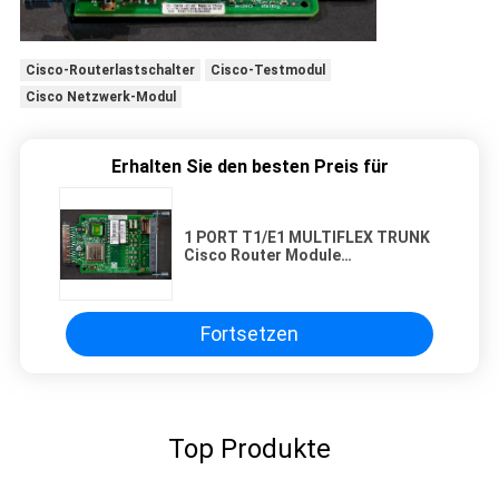
Cisco-Routerlastschalter
Cisco-Testmodul
Cisco Netzwerk-Modul
Erhalten Sie den besten Preis für
1 PORT T1/E1 MULTIFLEX TRUNK
Cisco Router Module
Individualisierte VWIC3-1MFT-
T1E1-Schnittstellenkarte
unterstützt Sprach- und
Datenanwendungen auf der Cisco
Fortsetzen
ISR 2 1900/2900/3900-Plattform
Top Produkte