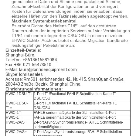
gemultiplexte Daten und Stimme und packetized Stimme,
ZunahmeFlexibilität der Konfiguration an und verringert
Kosten für Datenanwendungen, indem sie erlauben, dass
einzelne Häfen von den Taktinselquellen abgestoppt werden.
Maximiert Systembetriebsmittel
Es erhöht Dichte des Hafens T1/E1 auf den gestützten
Routern-oben der integrierten Services auf vier Verbindungen
T1/E1 mit einem integrierten CSU/DSU in einem einzelnen
EHWIC-Schlitz. Auch es bietet einfache Migration Bandbreite-
leistungsfähiger Paketstimme an.
Einzelteil-Details:
Shanghai-Büro:
Telefon: +8618616582084
Fax: +86-021-56473510
E-Mail: laura@lonriseequipment.com
Skype: lonrisesales
Adresse: Rm501, errichtendes 42., Nr. 415, ShanQuan-Straße,
200443 ZhaBei Bezirk, Shanghai, China.
Einrichtungsinformationen:
HWIC-1DSU-T1
1-Port T1/Fractional FAHLE Schnittstellen-Karte T1
DSU/CSU
HWIC-1DSU-
1-Port T1/Fractional FAHLE Schnittstellen-Karte T1
T1=
DSU/CSU
HWIC-1T
FAHLE serienmäßigkarte der Schnittstellen-1-Port
HWIC-1T=
FAHLE serienmäßigkarte der Schnittstellen-1-Port
HWIC-2A/S
2-Port Async/Synchronisierungs-FAHLE Schnittstellen-
serienmäßigkarte
HWIC-2A/S=
2-Port Async/Synchronisierungs-FAHLE Schnittstellen-