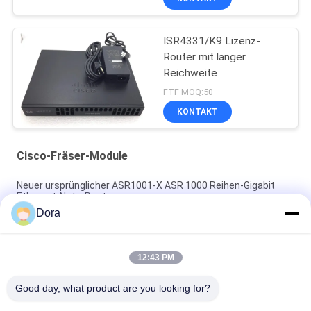
ISR4331/K9 Lizenz-
Router mit langer
Reichweite
FTF MOQ:50
KONTAKT
Cisco-Fräser-Module
Neuer ursprünglicher ASR1001-X ASR 1000 Reihen-Gigabit
Ethernet-Netz-Router
Dora
C9300 - Nanometer - 2Q = Katalysator 9300 2 Netz-Modul-
Reserve X 40GE
12:43 PM
Router-Module 2GE 4G D-RAM Wifi-Strecken-Ergänzungen ISR
4221 Cisco
Good day, what product are you looking for?