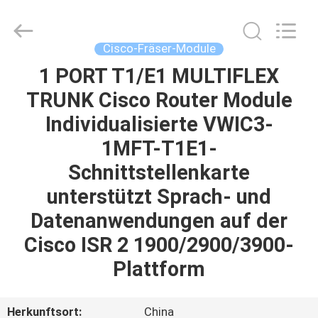
LonRise
Equipment
Co.
Ltd..
All
Cisco-Fräser-Module
Rights
Reserved.
1 PORT T1/E1 MULTIFLEX
ZU
TRUNK Cisco Router Module
HAUSE
Individualisierte VWIC3-
PRODUKTE
1MFT-T1E1-
Schnittstellenkarte
VIDEOS
unterstützt Sprach- und
Datenanwendungen auf der
ÜBER
Cisco ISR 2 1900/2900/3900-
UNS
Plattform
WERKSBESICHTIGUNG
Herkunftsort:
China