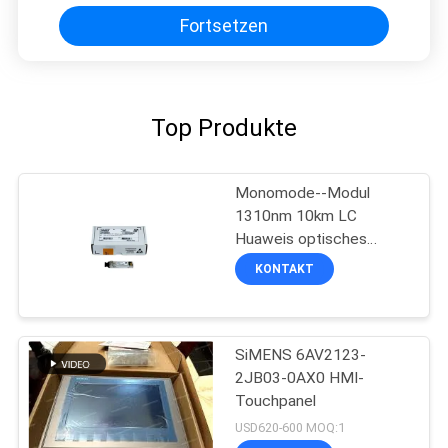
Fortsetzen
Top Produkte
Monomode--Modul
1310nm 10km LC
Huaweis optisches
Transceiver-OSX010000
KONTAKT
SFP+ 10G
SiMENS 6AV2123-
2JB03-0AX0 HMI-
Touchpanel
USD620-600 MOQ:1