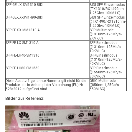
sind.
SFP-GE-LX-SM1310-BIDI
BIDI SFP-Einzelmodus
(TX1310/RX1490nm-
1,25Gb/s-10KM-LC)
SFP-GE-LX-SM1490-BIDI
BIDI SFP Einzelmodus
((TX1490/RX1310nm-
1.25Gb/s-10KM-LC)
SFP-FE-SX-MM1310-A
SFP-Multimode
((1310nm-125Mb/s-
2KM-LC)
SFP-FE-LX-SM1310-A
SFP Einzelmodus
((1310nm-125Mb/s-
10KM-LC)
SFP-FE-LH40-SM1310
SFP-Einzelmodus
((1310nm-125Mb/s-
40KM-LC)
SFP-FE-LH80-SM1550
SFP Einzelmodus
((1550nm-125Mb/s-
80KM-LC)
Die in Absatz 1 genannte Nummer gilt nicht für die
GBIC-Multimode
Produkte, die in Anhang I der Verordnung (EU) Nr.
((850nm-1,25Gb/s-
528/2012 aufgeführt sind.
550M-SC)
Bilder zur Referenz: