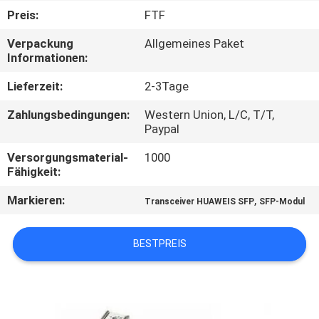
Preis:
FTF
QUALITÄTSKONTROLLE
Verpackung
Allgemeines Paket
Informationen:
KONTAKT
Lieferzeit:
2-3Tage
MIT
Zahlungsbedingungen:
Western Union, L/C, T/T,
UNS
Paypal
Versorgungsmaterial-
1000
NEUIGKEITEN
Fähigkeit:
Markieren:
,
Transceiver HUAWEIS SFP
SFP-Modul
RECHTSSACHEN
BESTPREIS
SITEMAP
DATENSCHUTZRICHTLINIE