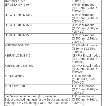
Kraftfahrzeugen.
550M-LC)
SFP-GE-LX-SM1310-A
SFP Einzelmodus
((1310nm-1,25Gb/s-
10KM-LC)
SFP-GE-LH40-SM1310
SFP Einzelmodus
((1310nm-1,25Gb/s-
40KM-LC)
SFP-GE-LH40-SM1550
SFP Einzelmodus
((1550nm-1,25Gb/s-
40KM-LC)
SFP-GE-LH70-SM1550
SFP Einzelmodus
((1550nm-1,25Gb/s-
70KM-LC)
XENPAK-SX-MM850
XENPAK-Multimode
((850nm-10,3Gb/s-
300M-SC)
XENPAK-LX-SM1310
XENPAK Einzelmodus
((1310nm-10.3Gb/s-
10KM-SC)
XENPAK-LH40-SM1550
XENPAK Einzelmodus
((1550nm-10.3Gb/s-
80KM-SC)
XFP-SX-MM850
XFP-Multimode
((850nm-10,3Gb/s-
300M-LC)
XFP-LX-SM1310
XFP Einzelmodus
((1310nm-10,3Gb/s-
10KM-LC)
Die Zulassung ist nur möglich, wenn die
XFP Einzelmodus
Zulassungsbedingungen für die Zulassung gemäß
((1550nm-10,3Gb/s-
Anhang I der Verordnung (EG) Nr. 765/2008 erfüllt
40KM-LC)