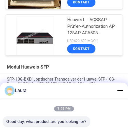
KONTAKT
Huawei L - ACSSAP -
Prüfer-Authorization AP
128AP AC6508
Ressourcen-Lizenz
USD620-600 MOQ:1
KONTAKT
Modul Huaweis SFP
SFP-10G-BXD1, optischer Transceiver der Huawei SFP-10G-
Serie, 10G SFP+, BIDI TX1330/RX1270, 10 km SM
Laura
SFP-10G-BXU1, Huawei SFP+ optischer Transceiver, 10G, BIDI,
10 km
7:27 PM
OSX010000, Huawei SFP+ optischer Transceiver, 10G SFP+,
1310 nm, 10 km
Good day, what product are you looking for?