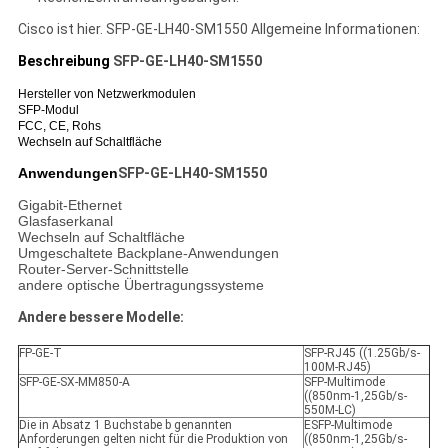
Cisco ist hier.
SFP-GE-LH40-SM1550
Allgemeine Informationen:
Beschreibung
SFP-GE-LH40-SM1550
Hersteller von Netzwerkmodulen
SFP-Modul
FCC, CE, Rohs
Wechseln auf Schaltfläche
Anwendungen
SFP-GE-LH40-SM1550
Gigabit-Ethernet
Glasfaserkanal
Wechseln auf Schaltfläche
Umgeschaltete Backplane-Anwendungen
Router-Server-Schnittstelle
andere optische Übertragungssysteme
Andere bessere Modelle:
FP-GE-T
SFP-RJ45 ((1.25Gb/s-
100M-RJ45)
SFP-GE-SX-MM850-A
SFP-Multimode
((850nm-1,25Gb/s-
550M-LC)
Die in Absatz 1 Buchstabe b genannten
ESFP-Multimode
Anforderungen gelten nicht für die Produktion von
((850nm-1,25Gb/s-