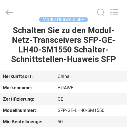
LonRise
Equipment
Co.
Ltd..
All
Modul Huaweis SFP
Rights
Reserved.
Schalten Sie zu den Modul-
ZU
Netz-Transceivers SFP-GE-
HAUSE
LH40-SM1550 Schalter-
PRODUKTE
Schnittstellen-Huaweis SFP
VIDEOS
Herkunftsort:
China
Markenname:
HUAWEI
ÜBER
Zertifizierung:
CE
UNS
Modellnummer:
SFP-GE-LH40-SM1550
WERKSBESICHTIGUNG
Min Bestellmenge:
50