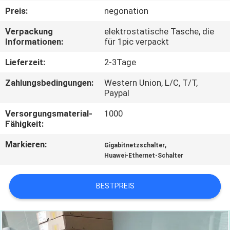
Preis:
negonation
QUALITÄTSKONTROLLE
Verpackung
elektrostatische Tasche, die
Informationen:
für 1pic verpackt
KONTAKT
Lieferzeit:
2-3Tage
MIT
Zahlungsbedingungen:
Western Union, L/C, T/T,
UNS
Paypal
Versorgungsmaterial-
1000
NEUIGKEITEN
Fähigkeit:
Markieren:
,
Gigabitnetzschalter
RECHTSSACHEN
Huawei-Ethernet-Schalter
SITEMAP
BESTPREIS
DATENSCHUTZRICHTLINIE