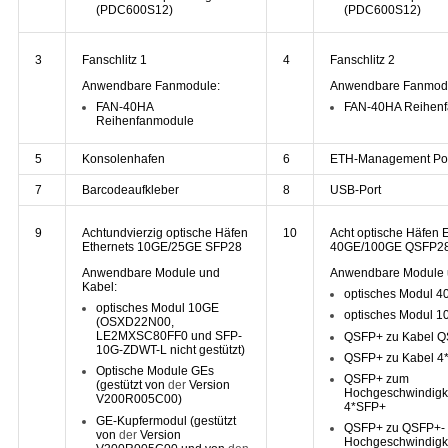
(PDC600S12)
(PDC600S12)
3
Fanschlitz 1
4
Fanschlitz 2
Anwendbare Fanmodule:
Anwendbare Fanmod
FAN-40HA
FAN-40HA Reihen
Reihenfanmodule
5
Konsolenhafen
6
ETH-Management Por
7
Barcodeaufkleber
8
USB-Port
9
Achtundvierzig optische Häfen
10
Acht optische Häfen 
Ethernets 10GE/25GE SFP28
40GE/100GE QSFP2
Anwendbare Module und
Anwendbare Module 
Kabel:
optisches Modul 
optisches Modul 10GE
optisches Modul 
(OSXD22N00,
LE2MXSC80FF0 und SFP-
QSFP+ zu Kabel 
10G-ZDWT-L nicht gestützt)
QSFP+ zu Kabel 
Optische Module GEs
QSFP+ zum
(gestützt von
der
Version
Hochgeschwindigk
V200R005C00)
4*SFP+
GE-Kupfermodul
(gestützt
QSFP+ zu QSFP+-
von
der
Version
Hochgeschwindigk