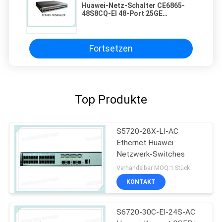
Huawei-Netz-Schalter CE6865-
48S8CQ-EI 48-Port 25GE
SFP28,8x100GE QSFP28 mit neuem
Fortsetzen
Top Produkte
S5720-28X-LI-AC
Ethernet Huawei
Netzwerk-Switches
Verhandelbar MOQ:1 Stück
KONTAKT
S6720-30C-EI-24S-AC