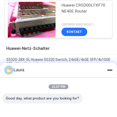
Huawei CR5D00LFXF70
NE40E Router
USD5000-3000 MOQ:1
KONTAKT
Huawei-Netz-Schalter
S5320-28X-SI, Huawei S5320 Switch, 24xGE/4xGE SFP/4x10GE
SFP+/Kein Netzteil
Laura
S5735-L24T4S-A1, Huawei S5735 Switch, 24xGE RJ45/4xGE
SFP/AC-Stromversorgung
11:07 PM
CE8868-4C-EI, Huawei CE8800 Switch, 4x400GE QSFP112/Kein
Lüfter und Netzteil
Good day, what product are you looking for?
Beliebte Kategorien
Alle