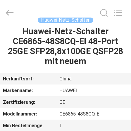
LonRise
Equipment
Co.
Ltd..
All
Huawei-Netz-Schalter
Rights
Reserved.
Huawei-Netz-Schalter
ZU
CE6865-48S8CQ-EI 48-Port
HAUSE
25GE SFP28,8x100GE QSFP28
PRODUKTE
mit neuem
VIDEOS
Herkunftsort:
China
Markenname:
HUAWEI
ÜBER
Zertifizierung:
CE
UNS
Modellnummer:
CE6865-48S8CQ-EI
WERKSBESICHTIGUNG
Min Bestellmenge:
1