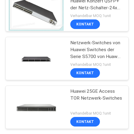
Huawei Konzert QSFP+
der Netz-Schalter-24x10
des Konzert-SFP+ 2x40
Verhandelbar MOQ:1unit
trägt
KONTAKT
Netzwerk-Switches von
Huawei Switches der
Serie S5700 von Huawei
S5735-L48P4X-A
Verhandelbar MOQ:1unit
KONTAKT
Huawei 25GE Access
TOR Netzwerk-Switches
Verhandelbar MOQ:1unit
KONTAKT