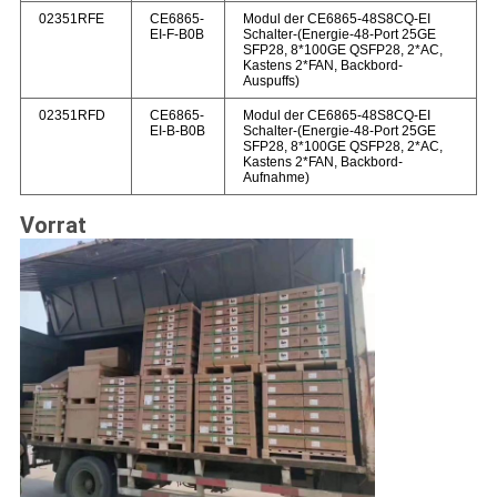
02351RFE
CE6865-
Modul der CE6865-48S8CQ-EI
EI-F-B0B
Schalter-(Energie-48-Port 25GE
SFP28, 8*100GE QSFP28, 2*AC,
Kastens 2*FAN, Backbord-
Auspuffs)
02351RFD
CE6865-
Modul der CE6865-48S8CQ-EI
EI-B-B0B
Schalter-(Energie-48-Port 25GE
SFP28, 8*100GE QSFP28, 2*AC,
Kastens 2*FAN, Backbord-
Aufnahme)
Vorrat