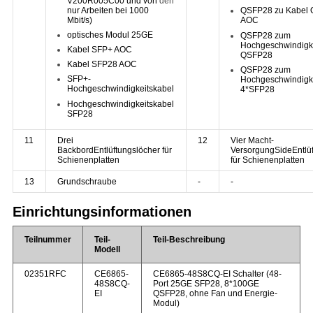
V200R005C00 und von
den
nur Arbeiten bei 1000
QSFP28 zu Kabel
Mbit/s)
AOC
optisches Modul 25GE
QSFP28 zum
Hochgeschwindigk
Kabel SFP+ AOC
QSFP28
Kabel SFP28 AOC
QSFP28 zum
SFP+-
Hochgeschwindigk
Hochgeschwindigkeitskabel
4*SFP28
Hochgeschwindigkeitskabel
SFP28
11
Drei
12
Vier Macht-
BackbordEntlüftungslöcher für
VersorgungSideEntlüf
Schienenplatten
für Schienenplatten
13
Grundschraube
-
-
Einrichtungsinformationen
Teilnummer
Teil-
Teil-Beschreibung
Modell
02351RFC
CE6865-
CE6865-48S8CQ-EI Schalter (48-
48S8CQ-
Port 25GE SFP28, 8*100GE
EI
QSFP28, ohne Fan und Energie-
Modul)