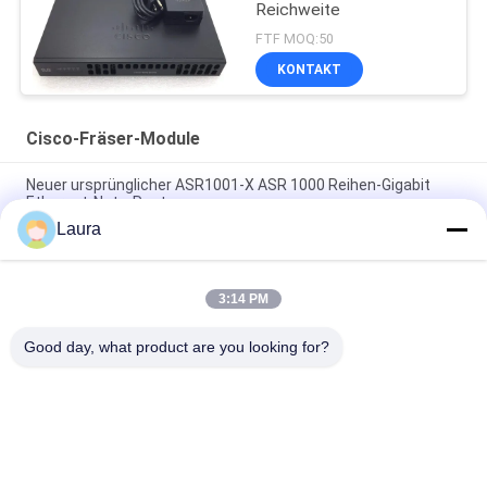
Reichweite
FTF MOQ:50
KONTAKT
Cisco-Fräser-Module
Neuer ursprünglicher ASR1001-X ASR 1000 Reihen-Gigabit
Ethernet-Netz-Router
Laura
C9300 - Nanometer - 2Q = Katalysator 9300 2 Netz-Modul-
Reserve X 40GE
3:14 PM
Router-Module 2GE 4G D-RAM Wifi-Strecken-Ergänzungen ISR
4221 Cisco
Good day, what product are you looking for?
Beliebte Kategorien
Alle
Optisches 
Optischer 
Transceivermodul
Transceiver Sfp