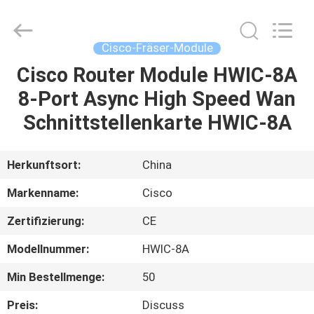
LonRise
Equipment
Co.
Ltd..
All
Cisco-Fräser-Module
Rights
Reserved.
Cisco Router Module HWIC-8A
ZU
8-Port Async High Speed Wan
HAUSE
Schnittstellenkarte HWIC-8A
PRODUKTE
Herkunftsort:
China
VIDEOS
Markenname:
Cisco
Zertifizierung:
CE
ÜBER
Modellnummer:
HWIC-8A
UNS
Min Bestellmenge:
50
WERKSBESICHTIGUNG
Preis:
Discuss