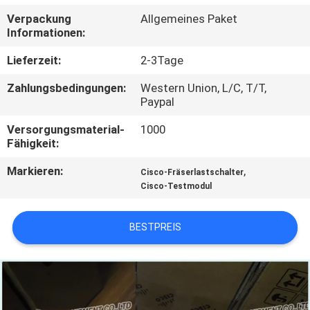
Verpackung
Allgemeines Paket
QUALITÄTSKONTROLLE
Informationen:
Lieferzeit:
2-3Tage
KONTAKT
Zahlungsbedingungen:
Western Union, L/C, T/T,
MIT
Paypal
UNS
Versorgungsmaterial-
1000
Fähigkeit:
NEUIGKEITEN
Markieren:
,
Cisco-Fräserlastschalter
Cisco-Testmodul
RECHTSSACHEN
BESTPREIS
SITEMAP
DATENSCHUTZRICHTLINIE