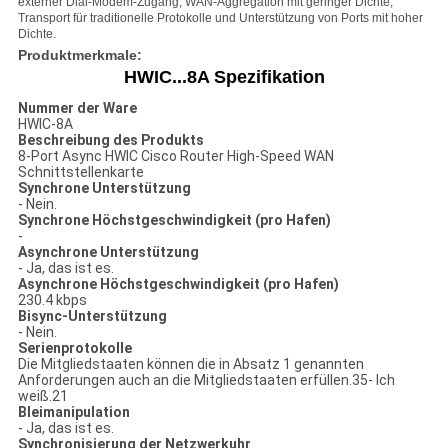
externer Dial-Modem-Zugang, WAN-Aggregation mit geringer Dichte,
Transport für traditionelle Protokolle und Unterstützung von Ports mit hoher
Dichte.
Produktmerkmale:
HWIC...
8A Spezifikation
Nummer der Ware
HWIC-8A
Beschreibung des Produkts
8-Port Async HWIC Cisco Router High-Speed WAN
Schnittstellenkarte
Synchrone Unterstützung
- Nein.
Synchrone Höchstgeschwindigkeit (pro Hafen)
-
Asynchrone Unterstützung
- Ja, das ist es.
Asynchrone Höchstgeschwindigkeit (pro Hafen)
230.4 kbps
Bisync-Unterstützung
- Nein.
Serienprotokolle
Die Mitgliedstaaten können die in Absatz 1 genannten
Anforderungen auch an die Mitgliedstaaten erfüllen.35- Ich
weiß.21
Bleimanipulation
- Ja, das ist es.
Synchronisierung der Netzwerkuhr