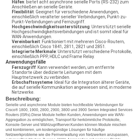
Häfen
: bietet acht asynchrone serielle Ports (RS-232) zum
Anschließen an serielle Geräte.
Flexibilität
: Geeignet für verschiedene Anwendungen,
einschließlich veralteter serieller Verbindungen, Punkt-zu-
Punkt-Verbindungen und Fernzugriff.
Hochgeschwindigkeitsunterstützung
: Unterstützt serielle
Hochgeschwindigkeitsverbindungen und ist somit ideal für
WAN-Anwendungen.
Vereinbarkeit
: Funktioniert mit mehreren Cisco-Routern,
einschließlich Cisco 1841, 2811, 2821 und 2851.
Integrierte Merkmale
: Unterstützt verschiedene Protokolle,
einschließlich PPP, HDLC und Frame Relay.
Anwendungsfälle
Fernzugriff
: Kann verwendet werden, um entfernte
Standorte über dedizierte Leitungen mit dem
Hauptnetzwerk zu verbinden.
Erbschaftssysteme
: Ideal für die Integration älterer Geräte,
die auf serielle Kommunikation angewiesen sind, in moderne
Netzwerke.
Beschreibung:
Serielle und asynchrone Module bieten hochflexible Verbindungen für
Cisco® 1800, 1900, 2800, 2900, 3800 und 3900 Serien Integrated Services
Routers (ISRs).Diese Module helfen Kunden, Anwendungen wie WAN-
Aggregation zu ermöglichen, Transport für herkömmliche Protokolle,
Konsole-Server und Wählzugriffserver.Kunden können Module mischen
und kombinieren, um kostengünstige Lösungen für häufige
Netzwerkprobleme wie die Fernverwaltung von Netzwerken anzupassen,