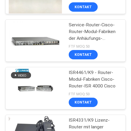
KONTAKT
Service-Router-Cisco-
Router-Modul-Fabriken
der Anhäufungs-
ASR1001
FTF MOQ:50
KONTAKT
ISR4461/K9 - Router-
Modul-Fabriken Cisco-
Router-ISR 4000 Cisco
FTF MOQ:50
KONTAKT
ISR4331/K9 Lizenz-
Router mit langer