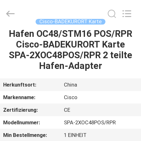
LonRise
Equipment
Co.
Ltd..
All
Cisco-BADEKURORT Karte
Rights
Reserved.
Hafen OC48/STM16 POS/RPR
ZU
Cisco-BADEKURORT Karte
HAUSE
SPA-2XOC48POS/RPR 2 teilte
PRODUKTE
Hafen-Adapter
VIDEOS
Herkunftsort:
China
Markenname:
Cisco
ÜBER
Zertifizierung:
CE
UNS
Modellnummer:
SPA-2XOC48POS/RPR
WERKSBESICHTIGUNG
Min Bestellmenge:
1 EINHEIT