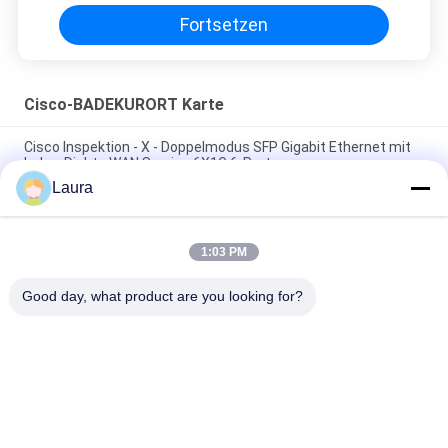
Fortsetzen
Cisco-BADEKURORT Karte
Cisco Inspektion - X - Doppelmodus SFP Gigabit Ethernet mit
hoher Dichte WAN Service 6X1G 6-Port
Laura
4000 Router-Cisco-BADEKURORT Karte ISR4331 3GE 2NIM
niedriger Netzfirewall IP
1:03 PM
Cisco NXK-MEM-16GB= 16GB DRAM-Speichermodul für Switch
der Nexus 9000-Serie
Good day, what product are you looking for?
Beliebte Kategorien
Alle
Optisches 
Optischer 
Transceivermodul
Transceiver Sfp