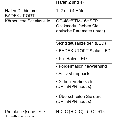
Hafen 2 und 4)
Hafen-Dichte pro
1, 2 und 4 Häfen
BADEKURORT
Körperliche Schnittstelle
OC-48c/STM-16c SFP
Optikmodul (sehen Sie
optische Parameter unten)
Sichtstatusanzeigen (LED)
• BADEKURORT-Status LED
• Pro Hafen LED
• Fördermaschine/Warnung
• Active/Loopback
• Schützen Sie sich
(DPT-/RPRmodus)
• Überschreiten Sie durch
(DPT-/RPRmodus)
Protokolle (sehen Sie
HDLC (HDLC), RFC 2615
Tabelle unten zu