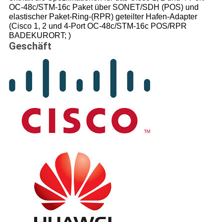
OC-48c/STM-16c Paket über SONET/SDH (POS) und
elastischer Paket-Ring-(RPR) geteilter Hafen-Adapter
(Cisco 1, 2 und 4-Port OC-48c/STM-16c POS/RPR
BADEKURORT; )
Geschäft