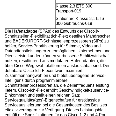
Klasse 2,3 ETS 300
Transport-019
Stationäre Klasse 3,1 ETS
300 Gebrauchs-019
Die Hafenadapter (SPAs) des Entwurfs der Cisco®-
Schnittstellen-Flexibilität (Ich-Flex) geteilten Mähdrescher
und BADEKURORT-Schnittstellenprozessoren (SIPs) zu
helfen, Service-Prioritisierung für Stimme, Video und
Datendienstleistungen zu ermöglichen. Unternehmen und
Dienstleisterkunden können verbesserte Schlitzwirtschaft
nutzen, resultierend aus modularen Hafenadaptern, die
über Cisco-Wegewahlplattformen austauschbar sind. Der
dehnbare Cisco-Ich-Flexentwurf maximiert
Zusammenhangwahlen und bietet überlegene Service-
Intelligenz durch programmierbare
Schnittstellenprozessoren an, die Zeilenfrequenzleistung
liefern. Cisco-Ich-Flex erhöht Geschwindigkeit-zuservice-
Einkommen und stellt einen reichen Satz
Servicequalitäts(qos)-Eigenschaften für erstklassige
Serviceauslieferung bei die Gesamtkosten des Besitzes
effektiv verringern zur Verfügung. Dieses Leistungsblatt
enthält die Spezifikationen für das Cisco 1, 2 und 4-Port