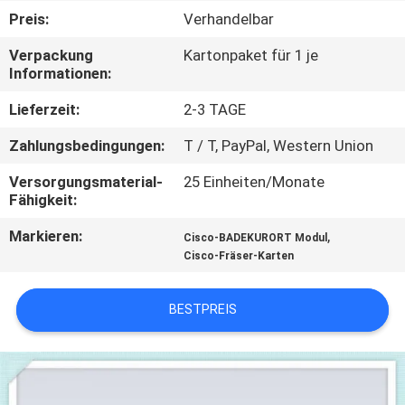
Preis:
Verhandelbar
QUALITÄTSKONTROLLE
Verpackung
Kartonpaket für 1 je
Informationen:
KONTAKT
Lieferzeit:
2-3 TAGE
MIT
Zahlungsbedingungen:
T / T, PayPal, Western Union
UNS
Versorgungsmaterial-
25 Einheiten/Monate
Fähigkeit:
NEUIGKEITEN
Markieren:
,
Cisco-BADEKURORT Modul
Cisco-Fräser-Karten
RECHTSSACHEN
BESTPREIS
SITEMAP
DATENSCHUTZRICHTLINIE