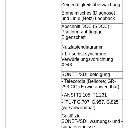
Zeigertätigkeitsüberwachung
Einheimisches (Diagnose)
und Linie (Netz) Loopback
Abschnitt DCC (SDCC) -
Plattform-abhängige
Eigenschaft
Nutzlastendiagramm
• 1 + selbst-synchrone
Verwürfelungsvorrichtung
X^43
SONET-/SDHbefolgung
• Telecordia (Bellcore) GR-
253-CORE (wie anwendbar)
• ANSI T1.105, T1.231
• ITU-T G.707, G.957, G.825
(wie anwendbar)
Gestützte
SONET-/SDHwarnungs- und -
signalereignisse