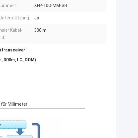
enummer:
XFP-10G-MM-SR
Unterstützung:
Ja
aler Kabel-
300 m
nd:
rtransceiver
, 300m, LC, DOM)
ür Millimeter