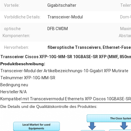
Vorteile:
Gigabitschalter
Teil
Vorbildliche Details:
Transceiver-Modul
Dom-
optische
DFB CWDM
Maxim
Komponenten:
Absta
Hervorheben:
fiberoptische Transceivers
,
Ethernet-Fase
Transceiver Ciscos XFP-10G-MM-SR 10GBASE-SR XFP (MMF, 850nm
Produktbeschreibung:
Transceiver-Modul der Artikelbezeichnungs-10-Gigabit XFP Mutirate
Teilnummer XFP-10G-MM-SR
Bedingung neu
Hersteller N/A
Kompatibel mit Transceivermodul Ethernets XFP Ciscos 10GBASE-SR f
Die Details und die Qualitätskontrolle des Produktes: