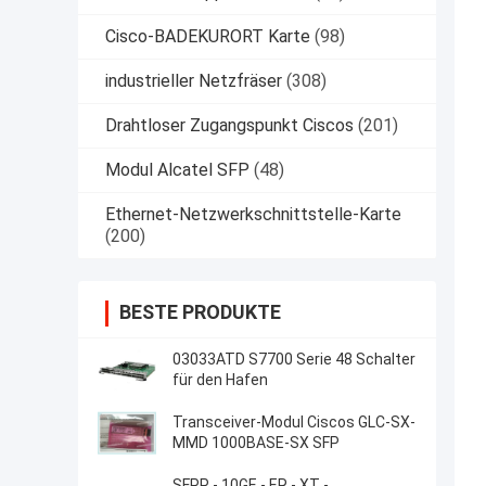
Cisco-BADEKURORT Karte
(98)
industrieller Netzfräser
(308)
Drahtloser Zugangspunkt Ciscos
(201)
Modul Alcatel SFP
(48)
Ethernet-Netzwerkschnittstelle-Karte
(200)
BESTE PRODUKTE
03033ATD S7700 Serie 48 Schalter
für den Hafen
Transceiver-Modul Ciscos GLC-SX-
MMD 1000BASE-SX SFP
SFPP - 10GE - ER - XT -