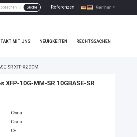
Referenzen
|
German
Suche
TAKT MIT UNS
NEUIGKEITEN
RECHTSSACHEN
ASE-SR XFP X2 DOM
cos XFP-10G-MM-SR 10GBASE-SR
China
Cisco
CE