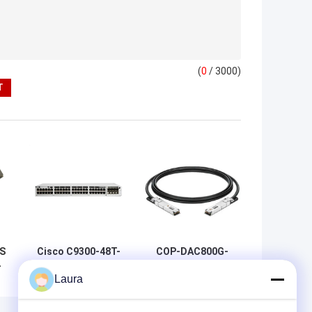
(
0
/ 3000)
S
Cisco C9300-48T-
COP-DAC800G-
-
E Catalyst 9300
01C OSFP 800G zu
Laura
48-Port-Gigabit-
800G DAC Kabel
m
Netzwerk-
1m AWG 30 OSFP
Essentials-Switch
800G zu 800G