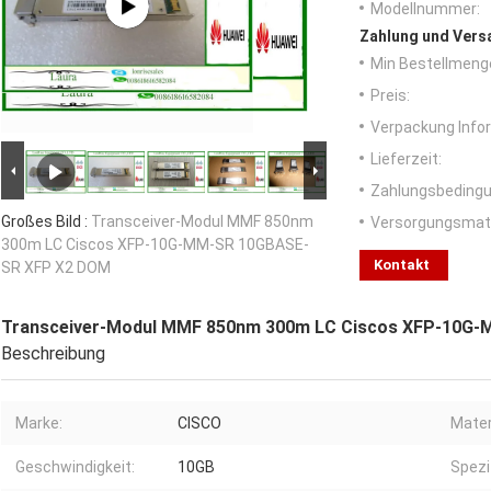
Modellnummer:
Zahlung und Vers
Min Bestellmeng
Preis:
Verpackung Info
Lieferzeit:
Zahlungsbedingu
Großes Bild :
Transceiver-Modul MMF 850nm
Versorgungsmater
300m LC Ciscos XFP-10G-MM-SR 10GBASE-
Kontakt
SR XFP X2 DOM
Transceiver-Modul MMF 850nm 300m LC Ciscos XFP-10G
Beschreibung
Marke:
CISCO
Mater
Geschwindigkeit:
10GB
Spezi