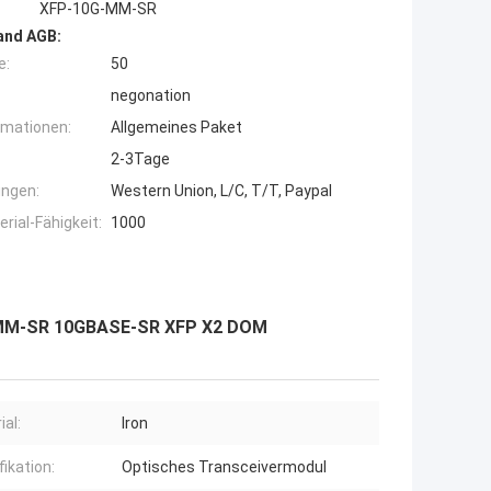
XFP-10G-MM-SR
and AGB:
e:
50
negonation
rmationen:
Allgemeines Paket
2-3Tage
ngen:
Western Union, L/C, T/T, Paypal
ial-Fähigkeit:
1000
-MM-SR 10GBASE-SR XFP X2 DOM
ial:
Iron
fikation:
Optisches Transceivermodul