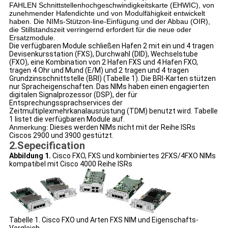
FAHLEN Schnittstellenhochgeschwindigkeitskarte (EHWIC), von
zunehmender Hafendichte und von Modulfähigkeit entwickelt
haben. Die NIMs-Stützon-line-Einfügung und der Abbau (OIR),
die Stillstandszeit verringernd erfordert für die neue oder
Ersatzmodule.
Die verfügbaren Module schließen Hafen 2 mit ein und 4 tragen
Devisenkursstation (FXS), Durchwahl (DID), Wechselstube
(FXO), eine Kombination von 2 Hafen FXS und 4 Hafen FXO,
tragen 4 Ohr und Mund (E/M) und 2 tragen und 4 tragen
Grundzinsschnittstelle (BRI) (Tabelle 1). Die BRI-Karten stützen
nur Spracheigenschaften. Das NIMs haben einen engagierten
digitalen Signalprozessor (DSP), der für
Entsprechungssprachservices der
Zeitmultiplexmehrkanalausrüstung (TDM) benutzt wird. Tabelle
1 listet die verfügbaren Module auf.
Anmerkung:
Dieses werden NIMs nicht mit der Reihe ISRs
Ciscos 2900 und 3900 gestützt.
2.Sepecification
Abbildung 1.
Cisco FXO, FXS und kombiniertes 2FXS/4FXO NIMs
kompatibel mit Cisco 4000 Reihe ISRs
Tabelle 1. Cisco FXO und Arten FXS NIM und Eigenschafts-