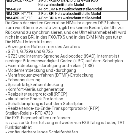
NIM-2FXS/4FXOP
2-Port FXS/FXS-E/DID und 4-Port FXO
Netzwerkschnittstelle-Modul
NIM-4E/M
4-Port E/M Netzwerkschnittstelle-Modul
NIM-2BRI-NT/TE
2-Port BRI Netzwerkschnittstelle-Modul
NIM-4BRI-NT/TE
4-Port BRI Netzwerkschnittstelle-Modul
Da Cisco der vierten Generation NIMs ihr eigenes DSP haben,
zum von Stimme zu stützen, gibt es keinen Bedarf, die Uhr zur
Rückwand zu synchronisieren, und der Uhrteilnahmebefehl wird
nicht in das BRI, in das FXO/FXS und in das E/M NIMs gestützt.
Die NIMs-Unterstützung:
Anzeige der Rufnummer des Anrufers
●
G.711, G.729a und G.726
●
G723 und Internet-Sprache Audiocodec (iSAC); Internet-ist
●
niedriger Bitgeschwindigkeit Codec (iLBC) auf dem Schaltplan
Faxentdeckung, -durchgang und -relais (T.38)
●
Modementdeckung und -durchgang
●
Mehrfrequenzverfahren (DTMF)-Entdeckung
●
Echoannullierung
●
Sprachtätigkeitsentdeckung
●
Komfort-Geräuschgeneration
●
Realzeitsteuerprotokoll (RTCP)
●
akustische Shock Protection
●
Schalldämpfung ist auf dem Schaltplan
●
Realzeitende-zu-Ende-Transportprotokoll (RTP)
●
Stellen-Relais
RFC 4733
●
Die FXS-Eigenschaften umfassen:
zur Unterstützung entweder von FXS fähig ist oder, TAT
Das ●, das
Funktionalität
konfigurierbare lange Schleifenhäfen
●