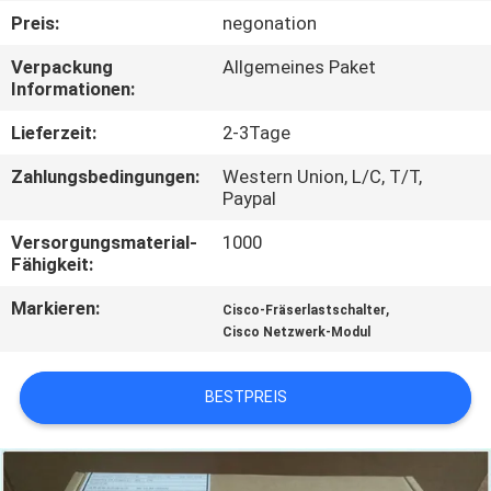
Preis:
negonation
QUALITÄTSKONTROLLE
Verpackung
Allgemeines Paket
Informationen:
KONTAKT
Lieferzeit:
2-3Tage
MIT
Zahlungsbedingungen:
Western Union, L/C, T/T,
UNS
Paypal
Versorgungsmaterial-
1000
NEUIGKEITEN
Fähigkeit:
Markieren:
,
Cisco-Fräserlastschalter
RECHTSSACHEN
Cisco Netzwerk-Modul
SITEMAP
BESTPREIS
DATENSCHUTZRICHTLINIE