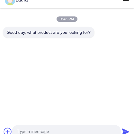
ISR4221-SEC/K9 ISR 4321 with 2 onboard GE, 2 NIM slots, 1 ISC
slot, 4 GB Flash Memory default, 4 GB DRAM default
3:46 PM
C1-ASR1001-HX/K9 Cisco 1000 Reihe ASR-Plattform-Cisco-
Router-Modul-Lieferant
Good day, what product are you looking for?
Beliebte Kategorien
Alle
Optisches 
Optischer 
Transceivermodul
Transceiver Sfp
Industrielle 
Cisco SFP-Module
Steuerung PLC
Cisco-Ethernet-
Modul Huaweis SFP
Schalter
Huawei-Netz-
Videokonferenz-
Schalter
Endpunkte
Fordern Sie ein Angebot