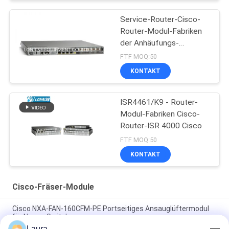
Service-Router-Cisco-
Router-Modul-Fabriken
der Anhäufungs-
ASR1001
FTF MOQ:50
KONTAKT
ISR4461/K9 - Router-
Modul-Fabriken Cisco-
Router-ISR 4000 Cisco
FTF MOQ:50
KONTAKT
Cisco-Fräser-Module
Cisco NXA-FAN-160CFM-PE Portseitiges Ansauglüftermodul
für Nexus-Switches
Laura