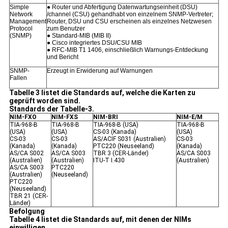
Simple
● Router und Abfertigung Datenwartungseinheit (DSU)
Network
/channel (CSU) gehandhabt von einzelnem SNMP-Vertreter;
Management
Router, DSU und CSU erscheinen als einzelnes Netzwesen
Protocol
zum Benutzer
(SNMP)
● Standard-MIB (MIB II)
● Cisco integriertes DSU/CSU MIB
● RFC-MIB T1 1406, einschließlich Warnungs-Entdeckung
und Bericht
SNMP-
Erzeugt in Erwiderung auf Warnungen
Fallen
Tabelle 3 listet die Standards auf, welche die Karten zu
geprüft worden sind.
Standards der Tabelle-3.
NIM-FXO
NIM-FXS
NIM-BRI
NIM-E/M
TIA-968-B
TIA-968-B
TIA-968-B (USA)
TIA-968-B
(USA)
(USA)
CS-03 (Kanada)
(USA)
CS-03
CS-03
AS/ACIF S031 (Australien)
CS-03
(Kanada)
(Kanada)
PTC220 (Neuseeland)
(Kanada)
AS/CA S002
AS/CA S003
TBR 3 (CER-Länder)
AS/CA S003
(Australien)
(Australien)
ITU-T I.430
(Australien)
AS/CA S003
PTC220
(Australien)
(Neuseeland)
PTC220
(Neuseeland)
TBR 21 (CER-
Länder)
Befolgung
Tabelle 4 listet die Standards auf, mit denen der NIMs
einwilligen.