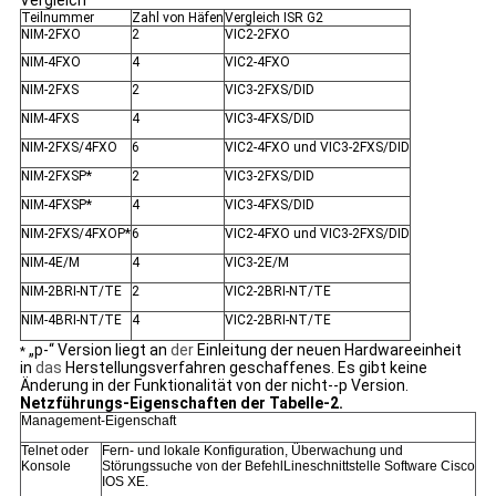
Vergleich
Teilnummer
Zahl von Häfen
Vergleich ISR G2
NIM-2FXO
2
VIC2-2FXO
NIM-4FXO
4
VIC2-4FXO
NIM-2FXS
2
VIC3-2FXS/DID
NIM-4FXS
4
VIC3-4FXS/DID
NIM-2FXS/4FXO
6
VIC2-4FXO und VIC3-2FXS/DID
NIM-2FXSP*
2
VIC3-2FXS/DID
NIM-4FXSP*
4
VIC3-4FXS/DID
NIM-2FXS/4FXOP*
6
VIC2-4FXO und VIC3-2FXS/DID
NIM-4E/M
4
VIC3-2E/M
NIM-2BRI-NT/TE
2
VIC2-2BRI-NT/TE
NIM-4BRI-NT/TE
4
VIC2-2BRI-NT/TE
„p-“ Version liegt an
der
Einleitung der neuen Hardwareeinheit
*
in
das
Herstellungsverfahren geschaffenes. Es gibt keine
Änderung in der Funktionalität von der nicht--p Version.
Netzführungs-Eigenschaften der Tabelle-2.
Management-Eigenschaft
Telnet oder
Fern- und lokale Konfiguration, Überwachung und
Konsole
Störungssuche von der BefehlLineschnittstelle Software Cisco
IOS XE.