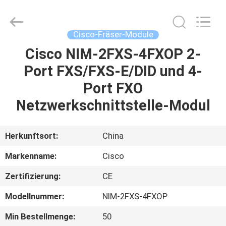
LonRise
Equipment
Co.
Ltd..
All
Cisco-Fräser-Module
Rights
Reserved.
Cisco NIM-2FXS-4FXOP 2-
ZU
Port FXS/FXS-E/DID und 4-
HAUSE
Port FXO
PRODUKTE
Netzwerkschnittstelle-Modul
VIDEOS
Herkunftsort:
China
Markenname:
Cisco
ÜBER
Zertifizierung:
CE
UNS
Modellnummer:
NIM-2FXS-4FXOP
WERKSBESICHTIGUNG
Min Bestellmenge:
50