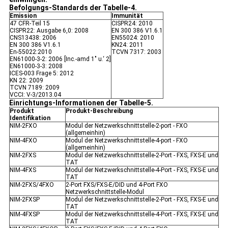
Befolgungs-Standards der Tabelle-4.
Emission
Immunität
47 CFR-Teil 15
CISPR24: 2010
CISPR22: Ausgabe 6,0: 2008
EN 300 386 V1.6.1
CNS13438: 2006
EN55024: 2010
EN 300 386 V1.6.1
KN24: 2011
En-55022:2010
TCVN 7317: 2003
EN61000-3-2: 2006 [Inc.-amd 1" u.‘ 2]
EN61000-3-3: 2008
ICES-003 Frage 5: 2012
KN 22: 2009
TCVN 7189: 2009
VCCI: V-3/2013.04
Einrichtungs-Informationen der Tabelle-5.
Produkt
Produkt-Beschreibung
Identifikation
NIM-2FXO
Modul der Netzwerkschnittstelle-2-port - FXO
(allgemeinhin)
NIM-4FXO
Modul der Netzwerkschnittstelle-4-port - FXO
(allgemeinhin)
NIM-2FXS
Modul der Netzwerkschnittstelle-2-Port - FXS, FXS-E und
TAT
NIM-4FXS
Modul der Netzwerkschnittstelle-4-Port - FXS, FXS-E und
TAT
NIM-2FXS/4FXO
2-Port FXS/FXS-E/DID und 4-Port FXO
Netzwerkschnittstelle-Modul
NIM-2FXSP
Modul der Netzwerkschnittstelle-2-Port - FXS, FXS-E und
TAT
NIM-4FXSP
Modul der Netzwerkschnittstelle-4-Port - FXS, FXS-E und
TAT