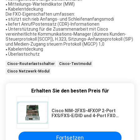
Mitteilungs-Warteindikator (MWI)
●
Kabelentdeckung
●
Die FXO-Eigenschaften umfassen:
stützt sich rieb Anfangs- und Schleifenanfangsmodi
●
liefert AnrufPostensatz (CDR)-Informationen
●
Unterstützung für die Zusammenarbeit mit Cisco
●
vereinheitlichte Kommunikations-Manager (dünnes Kunden-
Steuerprotokoll [SCCP]), H.323, Sitzungs-Anfangsprotokoll (SIP)
und Medien-Zugang steuern Protokoll (MGCP) 1,0
Kabelentdeckung
●
Überlastschutz
●
Cisco-Routerlastschalter
Cisco-Testmodul
Cisco Netzwerk-Modul
Erhalten Sie den besten Preis für
Cisco NIM-2FXS-4FXOP 2-Port
FXS/FXS-E/DID und 4-Port FXO
Netzwerkschnittstelle-Modul
Fortsetzen