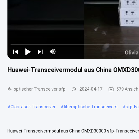
Huawei-Transceivermodul aus China OMXD30
optischer Transceiver sfp
2024-04-17
579 Ansich
#
Glasfaser-Transceiver
#
fiberoptische Transceivers
#
sfp-Fa
Huawei-Transceivermodul aus China OMXD30000 sfp-Transceiver
10KM SFP-GE-T 1000BASE SFP 100M RJ45 SFP-10G-LR 10GBASE 