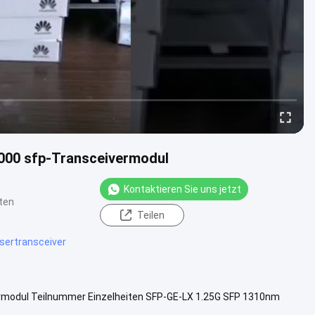
000 sfp-Transceivermodul
Kontaktieren Sie uns jetzt
ten
Teilen
sertransceiver
modul Teilnummer Einzelheiten SFP-GE-LX 1.25G SFP 1310nm
SFP+ 1310nm 10KM EPON-OLT...
Weitere Informationen