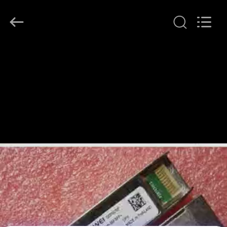
LonRise
Equipment
Co.
Ltd..
All
Rights
Reserved.
ZU
HAUSE
PRODUKTE
VIDEOS
ÜBER
UNS
WERKSBESICHTIGUNG