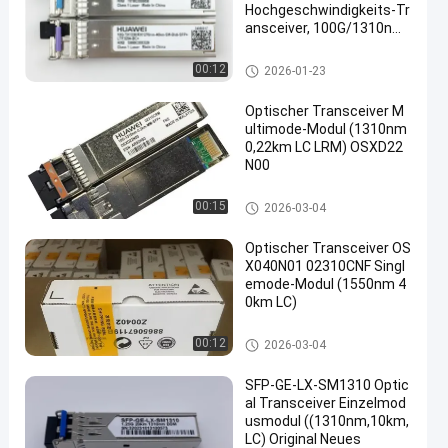
Hochgeschwindigkeits-Tr
ansceiver, 100G/1310nm/
40km
Optisches Transceivermodul
00:12
2026-01-23
Optischer Transceiver M
ultimode-Modul (1310nm
0,22km LC LRM) OSXD22
N00
Optisches Transceivermodul
00:15
2026-03-04
Optischer Transceiver OS
X040N01 02310CNF Singl
emode-Modul (1550nm 4
0km LC)
Optisches Transceivermodul
00:12
2026-03-04
SFP-GE-LX-SM1310 Optic
al Transceiver Einzelmod
usmodul ((1310nm,10km,
LC) Original Neues