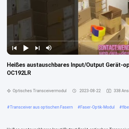
Heißes austauschbares Input/Output Gerät-o
OC192LR
Optisches Transceivermodul
2023-08-22
338 Ans
#
Transceiver aus optischen Fasern
#
Faser-Optik-Modul
#
fib