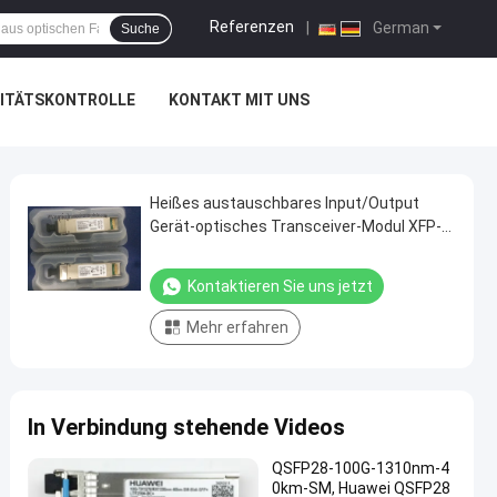
Referenzen
|
German
Suche
ITÄTSKONTROLLE
KONTAKT MIT UNS
Heißes austauschbares Input/Output
Gerät-optisches Transceiver-Modul XFP-
10GLR-OC192LR
Kontaktieren Sie uns jetzt
Mehr erfahren
In Verbindung stehende Videos
QSFP28-100G-1310nm-4
0km-SM, Huawei QSFP28