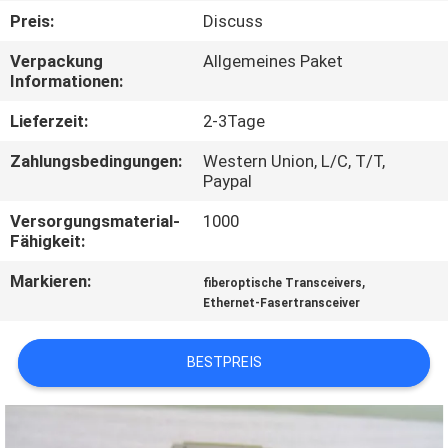
Preis:
Discuss
QUALITÄTSKONTROLLE
Verpackung
Allgemeines Paket
Informationen:
KONTAKT
Lieferzeit:
2-3Tage
MIT
Zahlungsbedingungen:
Western Union, L/C, T/T,
UNS
Paypal
Versorgungsmaterial-
1000
NEUIGKEITEN
Fähigkeit:
Markieren:
,
fiberoptische Transceivers
RECHTSSACHEN
Ethernet-Fasertransceiver
SITEMAP
BESTPREIS
DATENSCHUTZRICHTLINIE