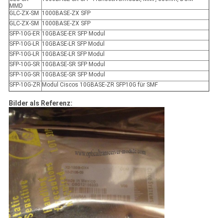
MMD
GLC-ZX-SM
1000BASE-ZX SFP
GLC-ZX-SM
1000BASE-ZX SFP
SFP-10G-ER
10GBASE-ER SFP Modul
SFP-10G-LR
10GBASE-LR SFP Modul
SFP-10G-LR
10GBASE-LR SFP Modul
SFP-10G-SR
10GBASE-SR SFP Modul
SFP-10G-SR
10GBASE-SR SFP Modul
SFP-10G-ZR
Modul Ciscos 10GBASE-ZR SFP10G für SMF
Bilder als Referenz: