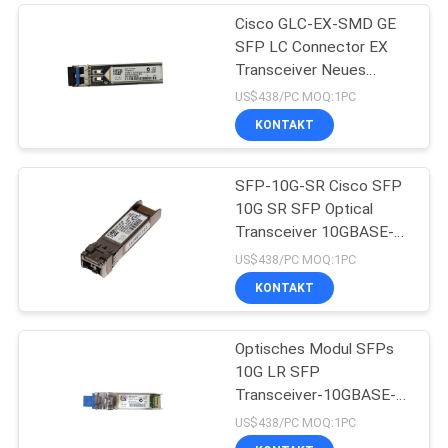
Cisco GLC-EX-SMD GE
SFP LC Connector EX
Transceiver Neues
Original
US$438/PC MOQ:1PC
KONTAKT
SFP-10G-SR Cisco SFP
10G SR SFP Optical
Transceiver 10GBASE-
SR SFP-Modul
US$438/PC MOQ:1PC
KONTAKT
Optisches Modul SFPs
10G LR SFP
Transceiver-10GBASE-
LR SFP
US$438/PC MOQ:1PC