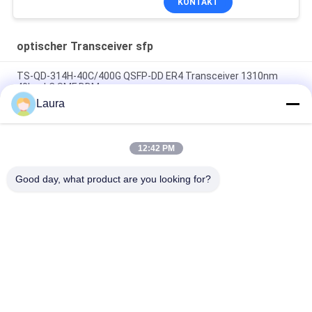
KONTAKT
optischer Transceiver sfp
TS-QD-314H-40C/400G QSFP-DD ER4 Transceiver 1310nm
40km LC SMF DDM
Laura
SFP-10G-LR-C, Huawei SFP+ optisches Modul, 10G, 1310 nm,
10 km, LC
12:42 PM
SFP-10G-SR, Cisco SFP+ Transceiver, 10 Gbit/s/850 nm
MMF/300 m
Good day, what product are you looking for?
Beliebte Kategorien
Alle
Optisches 
Optischer 
Transceivermodul
Transceiver Sfp
Industrielle 
Cisco SFP-Module
Steuerung PLC