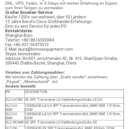
DHL, UPS, Fedex. in 3-5days mit reicher Erfahrung im Export,
zum Ihrer Sorgen zu vermeiden.
Großer Ansehen-Service:
Käufer 1250+ von weltweit, über 50 Ländern.
13 Jahre Berufs-Cisco-Großhandel-Erfahrungs-
Eins-zu-eins Service für jedes PO
Kontaktdaten:
Shanghai-Büro:
Telefon: +8618616582084
Fax: +86-021-56473510
E-Mail: laura@lonriseequipment.com
Skype: lonrisesales
Adresse: Rm501, errichtendes 42., Nr. 415, ShanQuan-Straße,
200443 ZhaBei Bezirk, Shanghai, China.
Virieties von Zahlungswahlen:
Wir können die Zahlung über „Draht ransfer“ annehmen,
„Paypal“, „Westverband“. ect.
Andere bestellt:
PN
DESCRIBTION
GLC-LH-SM
GE SFP, Transceiver LC-Verbindungsstücks LX/LH
GLC-LH-
1000BASE-LX/LH SFP Transceivermodul, MMF/SMF, 1310nm,
SMD
DOM
GLC-LH-
1000BASE-LX/LH SFP Transceivermodul, MMF/SMF, 1310nm,
SMD
DOM
GLC-SX-MM
GE SFP, Transceiver LC-Verbindungsstücks SX
GLC-SX-
1000BASE-SX SFP Transceivermodul, MMF, 850nm, DOM