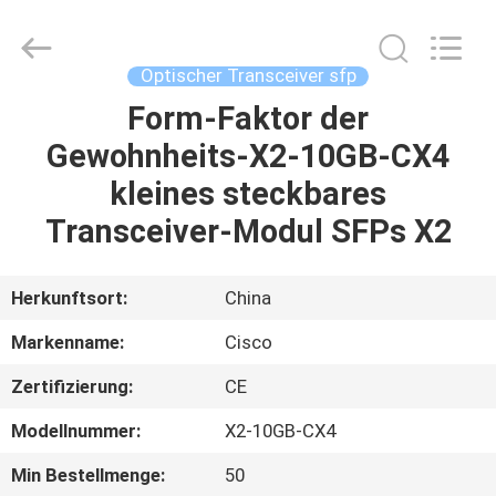
LonRise
Equipment
Co.
Ltd..
All
Optischer Transceiver sfp
Rights
Reserved.
Form-Faktor der
ZU
Gewohnheits-X2-10GB-CX4
HAUSE
kleines steckbares
PRODUKTE
Transceiver-Modul SFPs X2
VIDEOS
Herkunftsort:
China
Markenname:
Cisco
ÜBER
Zertifizierung:
CE
UNS
Modellnummer:
X2-10GB-CX4
WERKSBESICHTIGUNG
Min Bestellmenge:
50