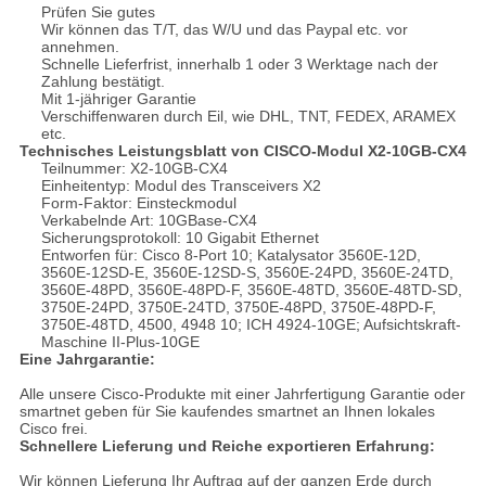
Prüfen Sie gutes
Wir können das T/T, das W/U und das Paypal etc. vor
annehmen.
Schnelle Lieferfrist, innerhalb 1 oder 3 Werktage nach der
Zahlung bestätigt.
Mit 1-jähriger Garantie
Verschiffenwaren durch Eil, wie DHL, TNT, FEDEX, ARAMEX
etc.
Technisches Leistungsblatt von CISCO-Modul X2-10GB-CX4
Teilnummer: X2-10GB-CX4
Einheitentyp: Modul des Transceivers X2
Form-Faktor: Einsteckmodul
Verkabelnde Art: 10GBase-CX4
Sicherungsprotokoll: 10 Gigabit Ethernet
Entworfen für: Cisco 8-Port 10; Katalysator 3560E-12D,
3560E-12SD-E, 3560E-12SD-S, 3560E-24PD, 3560E-24TD,
3560E-48PD, 3560E-48PD-F, 3560E-48TD, 3560E-48TD-SD,
3750E-24PD, 3750E-24TD, 3750E-48PD, 3750E-48PD-F,
3750E-48TD, 4500, 4948 10; ICH 4924-10GE; Aufsichtskraft-
Maschine II-Plus-10GE
Eine Jahrgarantie:
Alle unsere Cisco-Produkte mit einer Jahrfertigung Garantie oder
smartnet geben für Sie kaufendes smartnet an Ihnen lokales
Cisco frei.
Schnellere Lieferung und Reiche exportieren Erfahrung:
Wir können Lieferung Ihr Auftrag auf der ganzen Erde durch