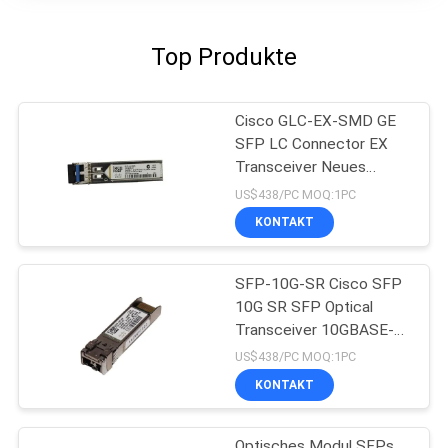
Top Produkte
Cisco GLC-EX-SMD GE
SFP LC Connector EX
Transceiver Neues
Original
US$438/PC MOQ:1PC
KONTAKT
SFP-10G-SR Cisco SFP
10G SR SFP Optical
Transceiver 10GBASE-
SR SFP-Modul
US$438/PC MOQ:1PC
KONTAKT
Optisches Modul SFPs