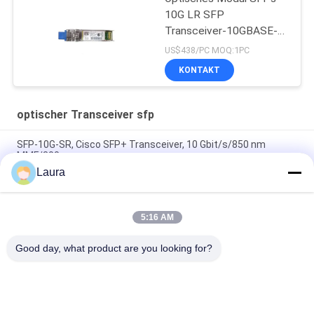
10G LR SFP
Transceiver-10GBASE-
LR SFP
US$438/PC MOQ:1PC
KONTAKT
optischer Transceiver sfp
SFP-10G-SR, Cisco SFP+ Transceiver, 10 Gbit/s/850 nm
MMF/300 m
Laura
QSFP-40G-SR4, Cisco QSFP-Modul, 40 Gbit/s/Multimode-
Glasfaser/kurze Reichweite
5:16 AM
QSFP-100G-CWDM4, optischer Transceiver von Huawei, 100G
QSFP28/Singlemode/2 km
Good day, what product are you looking for?
Beliebte Kategorien
Alle