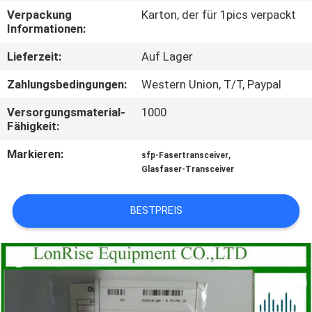
Verpackung
Karton, der für 1pics verpackt
QUALITÄTSKONTROLLE
Informationen:
Lieferzeit:
Auf Lager
KONTAKT
Zahlungsbedingungen:
Western Union, T/T, Paypal
MIT
Versorgungsmaterial-
1000
UNS
Fähigkeit:
Markieren:
,
sfp-Fasertransceiver
NEUIGKEITEN
Glasfaser-Transceiver
RECHTSSACHEN
BESTPREIS
SITEMAP
DATENSCHUTZRICHTLINIE