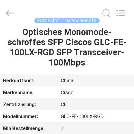
LonRise
Equipment
Co.
Ltd..
All
Optischer Transceiver sfp
Rights
Reserved.
Optisches Monomode-
ZU
schroffes SFP Ciscos GLC-FE-
HAUSE
100LX-RGD SFP Transceiver-
PRODUKTE
100Mbps
VIDEOS
Herkunftsort:
China
Markenname:
Cisco
ÜBER
Zertifizierung:
CE
UNS
Modellnummer:
GLC-FE-100LX-RGD
WERKSBESICHTIGUNG
Min Bestellmenge:
1