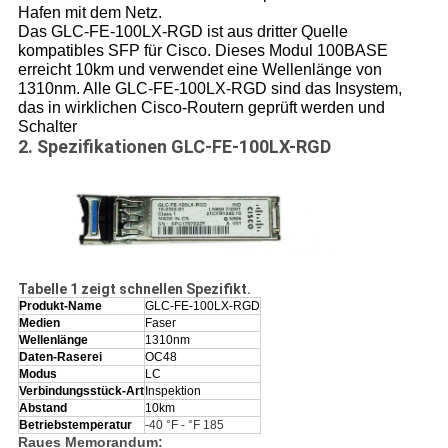
Hafen mit dem Netz.
Das GLC-FE-100LX-RGD ist aus dritter Quelle
kompatibles SFP für Cisco. Dieses Modul 100BASE
erreicht 10km und verwendet eine Wellenlänge von
1310nm. Alle GLC-FE-100LX-RGD sind das Insystem,
das in wirklichen Cisco-Routern geprüft werden und
Schalter
2. Spezifikationen GLC-FE-100LX-RGD
Tabelle 1 zeigt schnellen Spezifikt.
Produkt-Name
GLC-FE-100LX-RGD
Medien
Faser
Wellenlänge
1310nm
Daten-Raserei
OC48
Modus
LC
Verbindungsstück-Art
Inspektion
Abstand
10km
Betriebstemperatur
-40 °F - °F 185
Raues Memorandum: